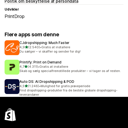
Politik om beskyttelse af persondata
Udvikler
PrintDrop
Flere apps som denne
CJdropshipping: Much Faster
ud af 5 stjerner
4,9
(2.540)
•
Gratis at installere
2540 anmeldelser i alt
Du sælger – vi skaffer og sender for dig!
Printify: Print on Demand
ud af 5 stjerner
4,7
(4.311)
•
Gratis at installere
4311 anmeldelser i alt
Skab og sælg specialfremstillede produkter – vi tager os af resten.
Auto DS: AI Dropshipping & POD
ud af 5 stjerner
4,5
(1.246)
•
Mulighed for gratis prøveperiode
1246 anmeldelser i alt
Find dropshipping-produkter fra de bedste globale dropshipping-
leverandører