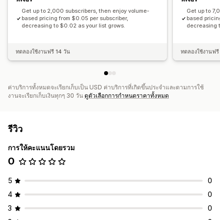
การใช้จ่ายด้านโฆษณา
เมตริกการมีส่วนร่วม
อัตราการคลิกผ่าน
Get up to 2,000 subscribers, then enjoy volume-
Get up to 7,
การติดตามคอนเวอร์ชัน
ต้นทุนต่อการหาลูกค้าใหม่
แดชบอร์ด
based pricing from $0.05 per subscriber,
based pricin
decreasing to $0.02 as your list grows.
decreasing t
ทดลองใช้งานฟรี 14 วัน
ทดลองใช้งานฟรี 
ค่าบริการทั้งหมดจะเรียกเก็บเป็น USD ค่าบริการที่เกิดขึ้นประจำและตามการใช้
งานจะเรียกเก็บเงินทุกๆ 30 วัน
ดูตัวเลือกการกำหนดราคาทั้งหมด
รีวิว
การให้คะแนนโดยรวม
0
5
0
4
0
3
0