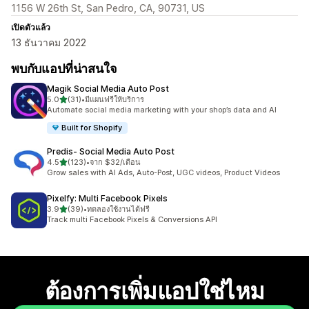
1156 W 26th St, San Pedro, CA, 90731, US
เปิดตัวแล้ว
13 ธันวาคม 2022
พบกับแอปที่น่าสนใจ
Magik Social Media Auto Post
เต็ม 5 ดาว
5.0
(31)
•
มีแผนฟรีให้บริการ
ทั้งหมด 31 รีวิว
Automate social media marketing with your shop’s data and AI
Built for Shopify
Predis‑ Social Media Auto Post
เต็ม 5 ดาว
4.5
(123)
•
จาก $32/เดือน
ทั้งหมด 123 รีวิว
Grow sales with AI Ads, Auto-Post, UGC videos, Product Videos
Pixelfy: Multi Facebook Pixels
เต็ม 5 ดาว
3.9
(39)
•
ทดลองใช้งานได้ฟรี
ทั้งหมด 39 รีวิว
Track multi Facebook Pixels & Conversions API
ต้องการเพิ่มแอปใช่ไหม