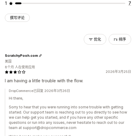
1
7
撰写评论
优化
排序
ScratchyPooh.com
美国
8个月 人在使用应用
2026年3月25日
I am having a little trouble with the flow.
DropCommerce已回复 2026年3月26日
Hi there,
Sorry to hear that you were running into some trouble with getting
started. Our support team is reaching out to you directly to see how
we can help get you started, and if you have any other specific
questions or run into any issues, never hesitate to reach out to our
team at support@dropcommerce.com