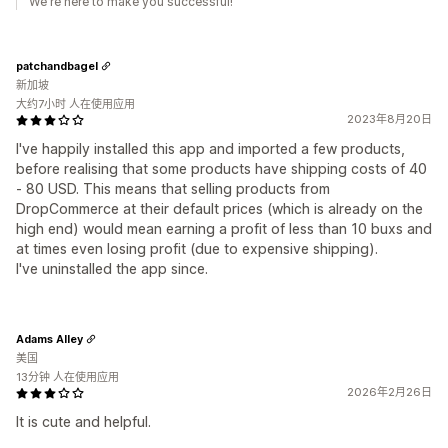
We're here to make you successful!
patchandbagel
新加坡
大约7小时 人在使用应用
2023年8月20日
I've happily installed this app and imported a few products,
before realising that some products have shipping costs of 40
- 80 USD. This means that selling products from
DropCommerce at their default prices (which is already on the
high end) would mean earning a profit of less than 10 buxs and
at times even losing profit (due to expensive shipping).
I've uninstalled the app since.
Adams Alley
美国
13分钟 人在使用应用
2026年2月26日
It is cute and helpful.