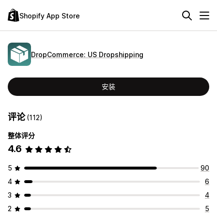
Shopify App Store
DropCommerce: US Dropshipping
安装
评论
(112)
整体评分
4.6
5
90
4
6
3
4
2
5