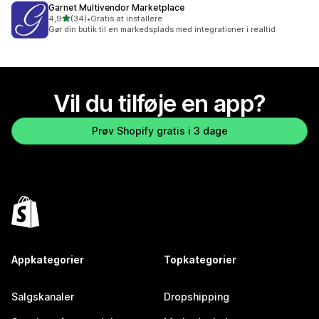
Garnet Multivendor Marketplace
ud af 5 stjerner
4,9
(34)
•
Gratis at installere
34 anmeldelser i alt
Gør din butik til en markedsplads med integrationer i realtid
Vil du tilføje en app?
Prøv Shopify gratis i 3 dage
Appkategorier
Topkategorier
Salgskanaler
Dropshipping