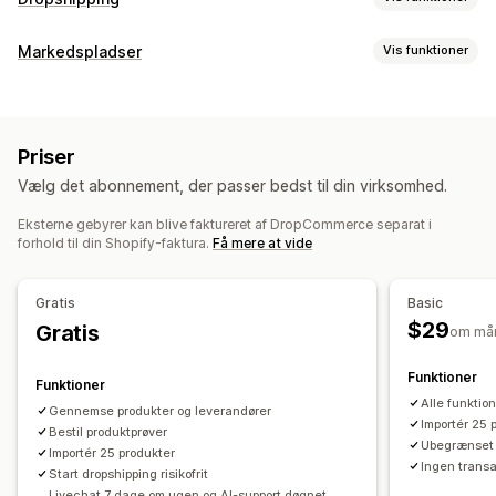
Produkter, du kan sælge
Markedspladser
Vis funktioner
Tøj og tilbehør
Tasker og kufferter
Hus og have
Håndtering af fortegnelse
Sundhed og skønhed
Mad og drikke
Elektronik
Produktfeed
Produktsynkronisering
Produktvalg
Kunsthåndværk
Underholdning og medier
Legetøj og spil
Priser
Masseupload
Babyprodukter
Sportsprodukter
Produkter til kæledyr
Vælg det abonnement, der passer bedst til din virksomhed.
Møbler
Erhverv og kontor
Hardware
Auto
Ordrestyring
Veletablerede produkter
Eksterne gebyrer kan blive faktureret af DropCommerce separat i
Masseordrer
Ordregodkendelse
Ordresynkronisering
forhold til din Shopify-faktura.
Få mere at vide
Sporingssynkronisering
Lagersynkronisering
Indkøbslokationer
Canada
USA
Gratis
Basic
$29
Gratis
om må
Funktioner
Funktioner
Alle funktio
Gennemse produkter og leverandører
Importér 25 
Bestil produktprøver
Ubegrænset 
Importér 25 produkter
Ingen trans
Start dropshipping risikofrit
Livechat 7 dage om ugen og AI-support døgnet