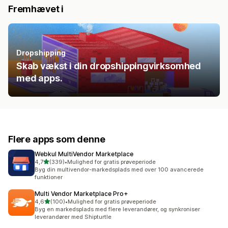
Fremhævet i
Dropshipping
Skab vækst i din dropshippingvirksomhed
med apps.
Flere apps som denne
Webkul MultiVendor Marketplace
ud af 5 stjerner
4,7
(339)
•
Mulighed for gratis prøveperiode
339 anmeldelser i alt
Byg din multivendor-markedsplads med over 100 avancerede
funktioner
Multi Vendor Marketplace Pro+
ud af 5 stjerner
4,6
(100)
•
Mulighed for gratis prøveperiode
100 anmeldelser i alt
Byg en markedsplads med flere leverandører, og synkroniser
leverandører med Shipturtle