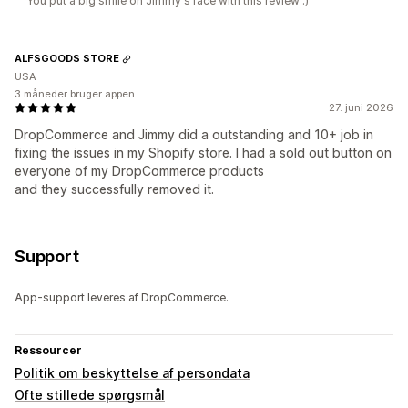
You put a big smile on Jimmy's face with this review :)
ALFSGOODS STORE
USA
3 måneder bruger appen
27. juni 2026
DropCommerce and Jimmy did a outstanding and 10+ job in
fixing the issues in my Shopify store. I had a sold out button on
everyone of my DropCommerce products
and they successfully removed it.
Support
App-support leveres af DropCommerce.
Ressourcer
Politik om beskyttelse af persondata
Ofte stillede spørgsmål