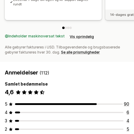
rundt
14-dages grat
Indeholder maskinoversat tekst
Vis oprindelig
Alle gebyrer faktureres i USD. Tilbagevendende og brugsbaserede
gebyrer faktureres hver 30. dag.
Se alle prismuligheder
Anmeldelser
(112)
Samlet bedømmelse
4,6
5
90
4
6
3
4
2
5