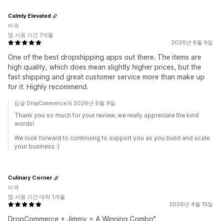
Calmly Elevated
미국
앱 사용 기간 7개월
2026년 6월 9일
One of the best dropshipping apps out there. The items are
high quality, which does mean slightly higher prices, but the
fast shipping and great customer service more than make up
for it. Highly recommend.
답글 DropCommerce개 2026년 6월 9일
Thank you so much for your review, we really appreciate the kind
words!
We look forward to continuing to support you as you build and scale
your business :)
Culinary Corner
미국
앱 사용 기간 대략 1개월
2026년 4월 15일
DropCommerce + Jimmy = A Winning Combo"