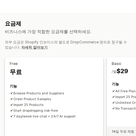
의류 및 액세서리
가방 및 여행가방
집 및 정원
건강 및 뷰티
목록 관리
식음료
전자 제품
공예품
엔터테인먼트 및 미디어
완구 및 게임
제품 피드
제품 동기화
제품 선택
대량 업로드
유아 제품
스포츠 제품
반려동물 제품
가구
비즈니스 및 사무실
요금제
하드웨어
자동차용품
시장 점유 제품
주문 관리
비즈니스에 가장 적합한 요금제를 선택하세요.
대량 주문
주문 승인
주문 동기화
추적 동기화
재고 동기화
조달(소싱) 위치
외부 요금은 Shopify 인보이스와 별도로 DropCommerce 명의로 청구될 수
미국
캐나다
있습니다.
자세히 알아보기
Free
Basic
$29
무료
/월
기능
기능
All Free Pla
Browse Products and Suppliers
Import 25 Pr
Order Product Samples
Unlimited Or
Import 25 Products
No Transact
Start dropshipping risk-free
7 day/week live chat + 24/7 AI support
14일 무료 체험