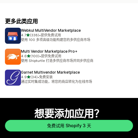
更多此类应用
Webkul MultiVendor Marketplace
星（满分 5 星）
4.7
(338)
•
提供免费试用
总共 338 条评论
使用 100 多项高级功能构建您的多供应商市场
Multi Vendor Marketplace Pro+
星（满分 5 星）
4.6
(100)
•
提供免费试用
总共 100 条评论
使用 Shipturtle 打造多供应商市场并同步供应商
Garnet Multivendor Marketplace
星（满分 5 星）
4.9
(34)
•
免费安装
总共 34 条评论
通过实时集成功能，将您的商店转化为在线市场
想要添加应用？
免费试用 Shopify 3 天