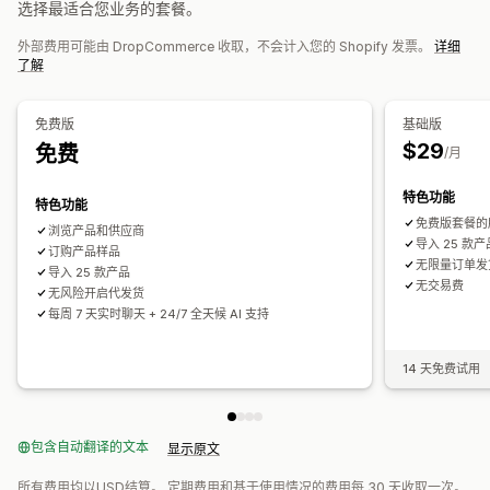
选择最适合您业务的套餐。
批量订单
订单批准
订单同步
跟踪同步
库存同步
加拿大
美国
外部费用可能由 DropCommerce 收取，不会计入您的 Shopify 发票。
详细
了解
免费版
基础版
$29
免费
/月
特色功能
特色功能
免费版套餐的
浏览产品和供应商
导入 25 款产
订购产品样品
无限量订单发
导入 25 款产品
无交易费
无风险开启代发货
每周 7 天实时聊天 + 24/7 全天候 AI 支持
14 天免费试用
包含自动翻译的文本
显示原文
所有费用均以USD结算。 定期费用和基于使用情况的费用每 30 天收取一次。