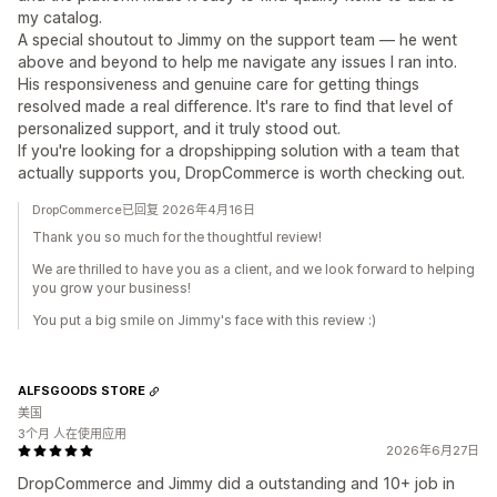
my catalog.
A special shoutout to Jimmy on the support team — he went
above and beyond to help me navigate any issues I ran into.
His responsiveness and genuine care for getting things
resolved made a real difference. It's rare to find that level of
personalized support, and it truly stood out.
If you're looking for a dropshipping solution with a team that
actually supports you, DropCommerce is worth checking out.
DropCommerce已回复 2026年4月16日
Thank you so much for the thoughtful review!
We are thrilled to have you as a client, and we look forward to helping
you grow your business!
You put a big smile on Jimmy's face with this review :)
ALFSGOODS STORE
美国
3个月 人在使用应用
2026年6月27日
DropCommerce and Jimmy did a outstanding and 10+ job in