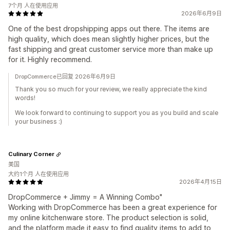
7个月 人在使用应用
2026年6月9日
One of the best dropshipping apps out there. The items are
high quality, which does mean slightly higher prices, but the
fast shipping and great customer service more than make up
for it. Highly recommend.
DropCommerce已回复 2026年6月9日
Thank you so much for your review, we really appreciate the kind
words!
We look forward to continuing to support you as you build and scale
your business :)
Culinary Corner
美国
大约1个月 人在使用应用
2026年4月15日
DropCommerce + Jimmy = A Winning Combo"
Working with DropCommerce has been a great experience for
my online kitchenware store. The product selection is solid,
and the platform made it easy to find quality items to add to