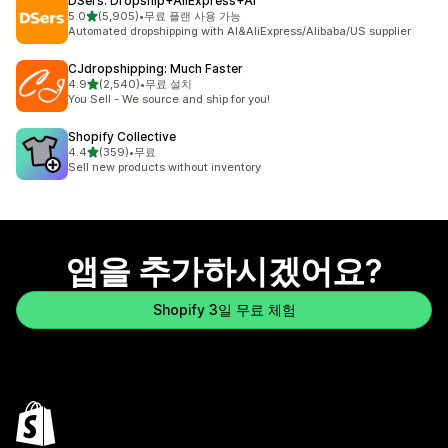
DSers: Dropship+AliExpress+AI
별 5개 중
5.0
(5,905)
•
무료 플랜 사용 가능
총 리뷰 5905개
Automated dropshipping with AI&AliExpress/Alibaba/US supplier
CJdropshipping: Much Faster
별 5개 중
4.9
(2,540)
•
무료 설치
총 리뷰 2540개
You Sell - We source and ship for you!
Shopify Collective
별 5개 중
4.4
(359)
•
무료
총 리뷰 359개
Sell new products without inventory
앱을 추가하시겠어요?
Shopify 3일 무료 체험