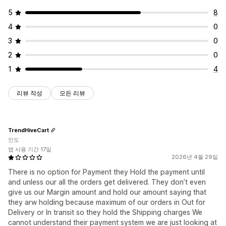
5
8
4
0
3
0
2
0
1
4
리뷰 작성
모든 리뷰
TrendHiveCart
인도
앱 사용 기간 17일
2026년 4월 29일
There is no option for Payment they Hold the payment until
and unless our all the orders get delivered. They don’t even
give us our Margin amount and hold our amount saying that
they arw holding because maximum of our orders in Out for
Delivery or In transit so they hold the Shipping charges We
cannot understand their payment system we are just looking at