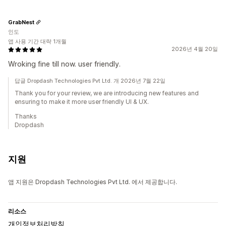
GrabNest
인도
앱 사용 기간 대략 1개월
2026년 4월 20일
Wroking fine till now. user friendly.
답글 Dropdash Technologies Pvt Ltd. 개 2026년 7월 22일
Thank you for your review, we are introducing new features and
ensuring to make it more user friendly UI & UX.
Thanks
Dropdash
지원
앱 지원은 Dropdash Technologies Pvt Ltd. 에서 제공합니다.
리소스
개인정보처리방침