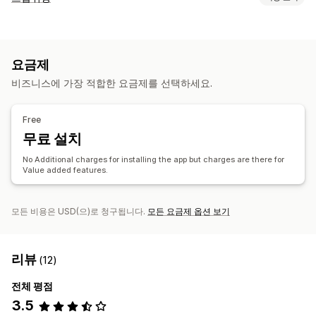
판매할 수 있는 제품
의류 및 액세서리
가방 및 여행가방
집 및 정원
건강 및 뷰티
요금제
전자 제품
공예품
완구 및 게임
유아 제품
스포츠 제품
비즈니스에 가장 적합한 요금제를 선택하세요.
반려동물 제품
가구
조달(소싱) 위치
Free
인도
무료 설치
No Additional charges for installing the app but charges are there for
Value added features.
모든 비용은 USD(으)로 청구됩니다.
모든 요금제 옵션 보기
리뷰
(12)
전체 평점
3.5