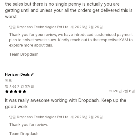
the sales but there is no single penny is actually you are
getting until and unless your all the orders get delivered this is
worst
답글 Dropdash Technologies Pvt Ltd. 개 2026년 7월 29일
Thank you for your review, we have introduced customised payment
plan to solve these issues. Kindly reach out to the respective KAM to
explore more about this.
Team Dropdash
Horizon Deals
인도
앱 사용 기간 3개월
2026년 7월 8일
It was really awesome working with Dropdash...Keep up the
good work
답글 Dropdash Technologies Pvt Ltd. 개 2026년 7월 29일
Thank you for review.
Team Dropdash