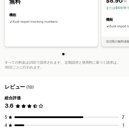
$8.90
無料
/月
または$69/年
機能
機能
Bulk import tracking numbers
Bulk import 
3日間の無料体
すべての料金はUSDで請求されます。 定期請求と使用料に基づく請求は、
30日ごとに行われます。
レビュー
(10)
総合評価
3.6
5
7
4
1