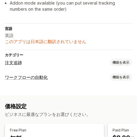
Addon mode available (you can put several tracking
numbers on the same order)
言語
英語
このアプリは日本語に翻訳されていません
カテゴリー
注文追跡
機能を表示
追跡
ワークフローの自動化
機能を表示
カスタム追跡リンク
ダッシュボード
オートメーションタスク
注文のフルフィルメント
価格設定
カスタマイズ
ビジネスに最適なプランをお選びください。
データの自動同期
Free Plan
Paid Plan