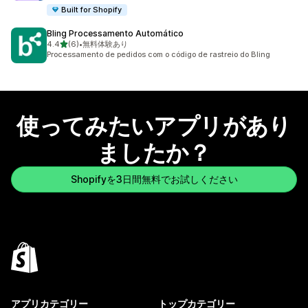
Built for Shopify
Bling Processamento Automático
5つ星中
4.4
(6)
•
無料体験あり
合計レビュー数：6件
Processamento de pedidos com o código de rastreio do Bling
使ってみたいアプリがあり
ましたか？
Shopifyを3日間無料でお試しください
アプリカテゴリー
トップカテゴリー