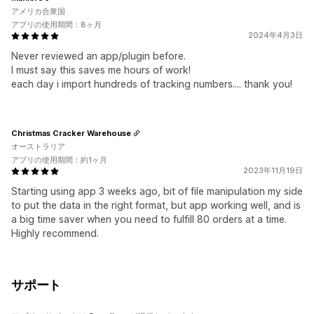
アメリカ合衆国
アプリの使用期間：8ヶ月
2024年4月3日
Never reviewed an app/plugin before.
I must say this saves me hours of work!
each day i import hundreds of tracking numbers.... thank you!
Christmas Cracker Warehouse
オーストラリア
アプリの使用期間：約1ヶ月
2023年11月19日
Starting using app 3 weeks ago, bit of file manipulation my side
to put the data in the right format, but app working well, and is
a big time saver when you need to fulfill 80 orders at a time.
Highly recommend.
サポート