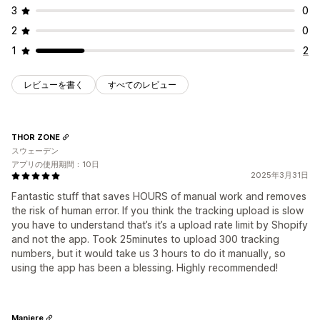
3
0
2
0
1
2
レビューを書く
すべてのレビュー
THOR ZONE
スウェーデン
アプリの使用期間：10日
2025年3月31日
Fantastic stuff that saves HOURS of manual work and removes
the risk of human error. If you think the tracking upload is slow
you have to understand that’s it’s a upload rate limit by Shopify
and not the app. Took 25minutes to upload 300 tracking
numbers, but it would take us 3 hours to do it manually, so
using the app has been a blessing. Highly recommended!
Maniere