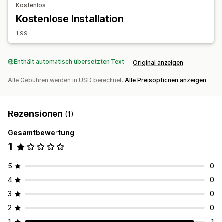
Kostenlos
Autoteile
Ausgereifte Produkte
Kostenlose Installation
Beschaffungsstandorte
1,99
Aserbaidschan
Australien
Bahrain
Belgien
China
Deutschland
Dänemark
Griechenland
Indien
Island
Enthält automatisch übersetzten Text
Original anzeigen
Kanada
Neuseeland
Norwegen
Polen
Portugal
Schweden
Schweiz
Singapur
Spanien
Südkorea
Alle Gebühren werden in USD berechnet.
Alle Preisoptionen anzeigen
Thailand
Ungarn
Vereinigte Arabische Emirate
Vereinigte Staaten
Vereinigtes Königreich
Rezensionen
(1)
Gesamtbewertung
1
5
0
4
0
3
0
2
0
1
1