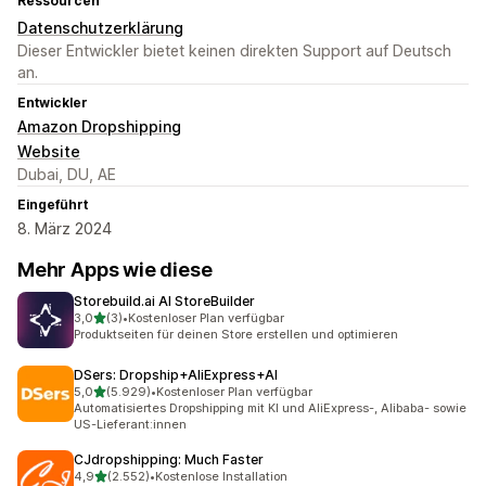
Ressourcen
Datenschutzerklärung
Dieser Entwickler bietet keinen direkten Support auf Deutsch
an.
Entwickler
Amazon Dropshipping
Website
Dubai, DU, AE
Eingeführt
8. März 2024
Mehr Apps wie diese
Storebuild.ai AI StoreBuilder
von 5 Sternen
3,0
(3)
•
Kostenloser Plan verfügbar
3 Rezensionen insgesamt
Produktseiten für deinen Store erstellen und optimieren
DSers: Dropship+AliExpress+AI
von 5 Sternen
5,0
(5.929)
•
Kostenloser Plan verfügbar
5929 Rezensionen insgesamt
Automatisiertes Dropshipping mit KI und AliExpress-, Alibaba- sowie
US-Lieferant:innen
CJdropshipping: Much Faster
von 5 Sternen
4,9
(2.552)
•
Kostenlose Installation
2552 Rezensionen insgesamt