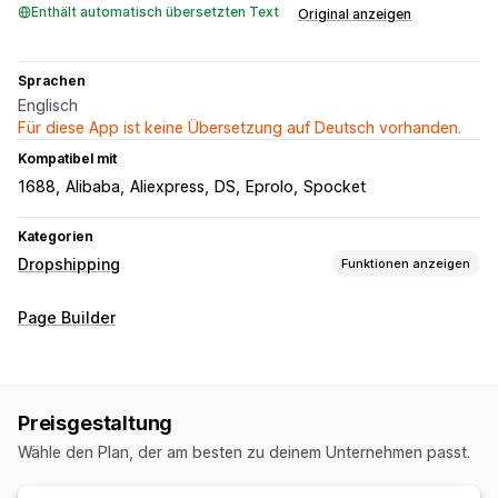
Enthält automatisch übersetzten Text
Original anzeigen
Sprachen
Englisch
Für diese App ist keine Übersetzung auf Deutsch vorhanden.
Kompatibel mit
1688
Alibaba
Aliexpress
DS
Eprolo
Spocket
Kategorien
Dropshipping
Funktionen anzeigen
Produkte, die du verkaufen kannst
Page Builder
Kleidung und Accessoires
Taschen und Reisegepäck
Haus und Garten
Gesundheit und Schönheit
Lebensmittel und Getränke
Elektronik
Preisgestaltung
Kunst und Handwerkskunst
Unterhaltung und Medien
Wähle den Plan, der am besten zu deinem Unternehmen passt.
Spielzeug und Spiele
Baby-Produkte
Sportartikel
Haustierprodukte
Möbel
Geschäft und Büro
Hardware