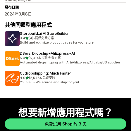
發布日期
2024年3月8日
其他同類型應用程式
Storebuild.ai AI StoreBuilder
滿分 5 顆星
3.4
(4)
•
提供免費方案
共有 4 則評價
Build and optimize product pages for your store
DSers: Dropship+AliExpress+AI
滿分 5 顆星
5.0
(5,914)
•
提供免費方案
共有 5914 則評價
Automated dropshipping with AI&AliExpress/Alibaba/US supplier
CJdropshipping: Much Faster
滿分 5 顆星
4.9
(2,546)
•
免費安裝
共有 2546 則評價
You Sell - We source and ship for you!
想要新增應用程式嗎？
免費試用 Shopify 3 天