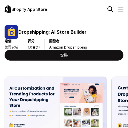
Shopify App Store
Dropshipping: AI Store Builder
定價
評分
開發者
免費安裝
1.0
(1)
Amazon Dropshipping
安裝