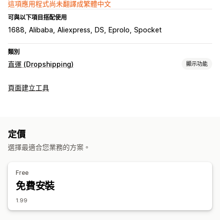
這項應用程式尚未翻譯成繁體中文
可與以下項目搭配使用
1688
Alibaba
Aliexpress
DS
Eprolo
Spocket
類別
直運 (Dropshipping)
顯示功能
可銷售商品
頁面建立工具
服飾與配件
包包與行李箱
家居與園藝
健康與美容
食品與飲料
電子產品
藝術與手工藝品
娛樂與多媒體檔案
玩具與遊戲
嬰幼兒商品
運動商品
寵物商品
家具
商務與辦公室
硬體設備
定價
汽車
成熟商品
選擇最適合您業務的方案。
採購地點
中國
丹麥
亞塞拜然
冰島
加拿大
匈牙利
南韓
印度
巴林
Free
希臘
德國
挪威
新加坡
比利時
波蘭
泰國
澳洲
瑞典
瑞士
免費安裝
紐西蘭
美國
英國
葡萄牙
西班牙
阿拉伯聯合大公國
1.99