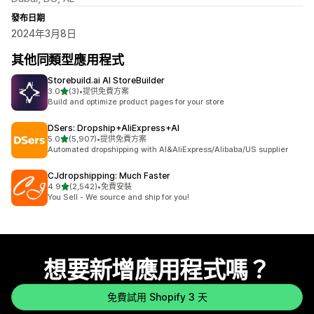
發布日期
2024年3月8日
其他同類型應用程式
Storebuild.ai AI StoreBuilder
滿分 5 顆星
3.0
(3)
•
提供免費方案
共有 3 則評價
Build and optimize product pages for your store
DSers: Dropship+AliExpress+AI
滿分 5 顆星
5.0
(5,907)
•
提供免費方案
共有 5907 則評價
Automated dropshipping with AI&AliExpress/Alibaba/US supplier
CJdropshipping: Much Faster
滿分 5 顆星
4.9
(2,542)
•
免費安裝
共有 2542 則評價
You Sell - We source and ship for you!
想要新增應用程式嗎？
免費試用 Shopify 3 天