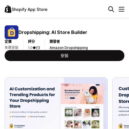
Shopify App Store
Dropshipping: AI Store Builder
定價
評分
開發者
免費安裝
1.0
(1)
Amazon Dropshipping
安裝