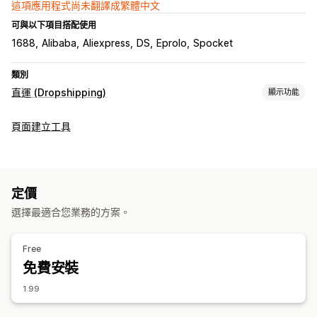
這項應用程式尚未翻譯成繁體中文
可與以下項目搭配使用
1688
Alibaba
Aliexpress
DS
Eprolo
Spocket
類別
直運 (Dropshipping)
顯示功能
可銷售商品
頁面建立工具
服飾與配件
包包與行李箱
家居與園藝
健康與美容
食品與飲料
電子產品
藝術與手工藝品
娛樂與多媒體檔案
玩具與遊戲
嬰幼兒商品
運動商品
寵物商品
家具
商務與辦公室
硬體設備
定價
汽車
成熟商品
選擇最適合您業務的方案。
採購地點
中國
丹麥
亞塞拜然
冰島
加拿大
匈牙利
南韓
印度
巴林
Free
希臘
德國
挪威
新加坡
比利時
波蘭
泰國
澳洲
瑞典
瑞士
免費安裝
紐西蘭
美國
英國
葡萄牙
西班牙
阿拉伯聯合大公國
1.99