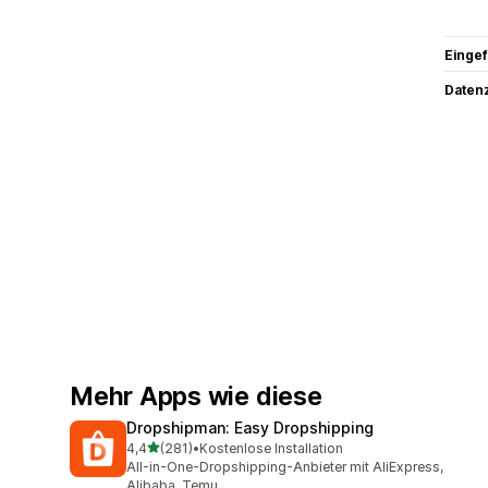
Eingef
Datenz
Mehr Apps wie diese
Dropshipman: Easy Dropshipping
von 5 Sternen
4,4
(281)
•
Kostenlose Installation
281 Rezensionen insgesamt
All-in-One-Dropshipping-Anbieter mit AliExpress,
Alibaba, Temu