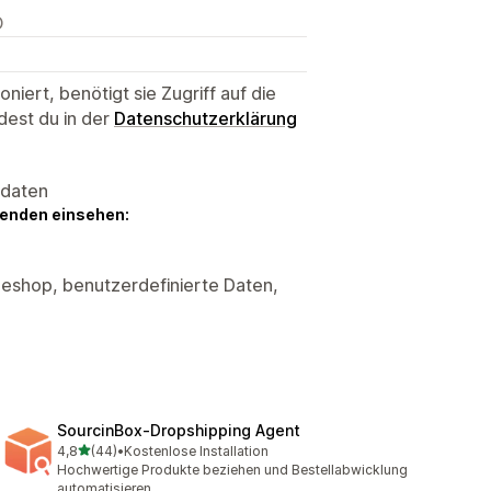
O
niert, benötigt sie Zugriff auf die
dest du in der
Datenschutzerklärung
sdaten
genden einsehen:
neshop, benutzerdefinierte Daten,
SourcinBox‑Dropshipping Agent
von 5 Sternen
4,8
(44)
•
Kostenlose Installation
44 Rezensionen insgesamt
Hochwertige Produkte beziehen und Bestellabwicklung
automatisieren