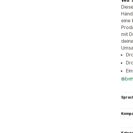
Diese
Händl
eine 
Produ
mit D
deine
Umsat
Dro
Dro
Ein
Ent
Sprac
Kompat
Kateg