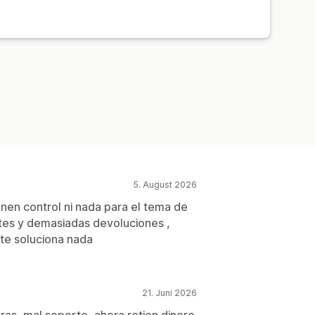
5. August 2026
ienen control ni nada para el tema de
etes y demasiadas devoluciones ,
 te soluciona nada
21. Juni 2026
as, mal soporte, ahora retien dinero