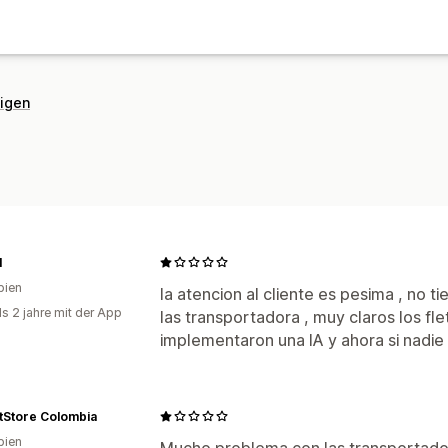
eigen
I
bien
la atencion al cliente es pesima , no t
ls 2 jahre mit der App
las transportadora , muy claros los fl
implementaron una IA y ahora si nadie
tStore Colombia
bien
Mucho problema con las transportador