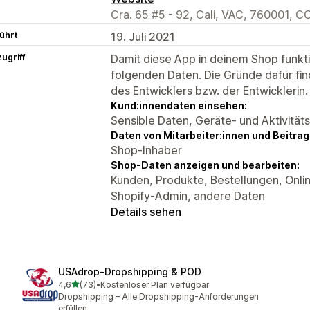
Cra. 65 #5 - 92, Cali, VAC, 760001, C
ührt
19. Juli 2021
ugriff
Damit diese App in deinem Shop funktio
folgenden Daten. Die Gründe dafür fin
des Entwicklers bzw. der Entwicklerin.
Kund:innendaten einsehen:
Sensible Daten, Geräte- und Aktivität
Daten von Mitarbeiter:innen und Beitra
Shop-Inhaber
Shop-Daten anzeigen und bearbeiten:
Kunden, Produkte, Bestellungen, Onli
Shopify-Admin, andere Daten
Details sehen
USAdrop‑Dropshipping & POD
von 5 Sternen
4,6
(73)
•
Kostenloser Plan verfügbar
73 Rezensionen insgesamt
Dropshipping – Alle Dropshipping-Anforderungen
erfüllen