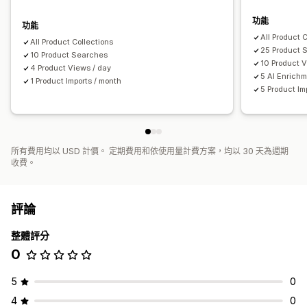
功能
功能
All Product 
All Product Collections
25 Product 
10 Product Searches
10 Product V
4 Product Views / day
5 AI Enrichm
1 Product Imports / month
5 Product Im
所有費用均以 USD 計價。 定期費用和依使用量計費方案，均以 30 天為週期
收費。
評論
整體評分
0
5
0
4
0