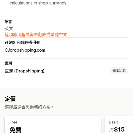
calculations in shop currency.
語言
英文
這項應用程式尚未翻譯成繁體中文
可與以下項目搭配使用
CJdropshipping.com
類別
直運 (Dropshipping)
顯示功能
採購地點
中國
加拿大
墨西哥
德國
捷克
日本
智利
法國
波蘭
澳洲
定價
美國
義大利
英國
西班牙
阿拉伯聯合大公國
馬來西亞
選擇最適合您業務的方案。
Free
Basic
$15
免費
/月