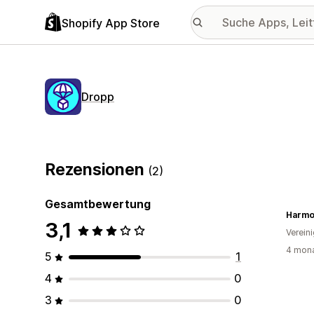
Shopify App Store
Dropp
Rezensionen
(2)
Gesamtbewertung
Harmo
3,1
Verein
4 mona
5
1
4
0
3
0