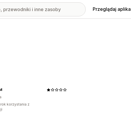
Przeglądaj aplika
M
a
rok korzystania z
ji