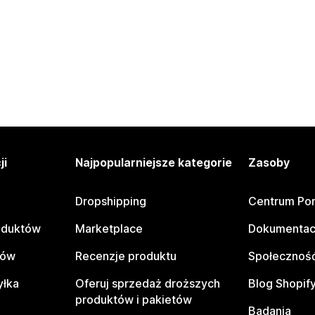
ji
Najpopularniejsze kategorie
Zasoby
Dropshipping
Centrum Po
oduktów
Marketplace
Dokumentac
tów
Recenzje produktu
Społeczność
yłka
Oferuj sprzedaż droższych
Blog Shopif
produktów i pakietów
Badania