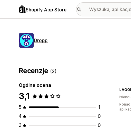
Shopify App Store
Dropp
Recenzje
(2)
Ogólna ocena
LAGO
3,1
Islandi
Ponad 
5
1
aplikac
4
0
3
0