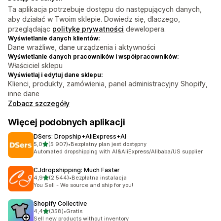
Ta aplikacja potrzebuje dostępu do następujących danych,
aby działać w Twoim sklepie. Dowiedz się, dlaczego,
przeglądając
politykę prywatności
dewelopera.
Wyświetlanie danych klientów:
Dane wrażliwe, dane urządzenia i aktywności
Wyświetlanie danych pracowników i współpracowników:
Właściciel sklepu
Wyświetlaj i edytuj dane sklepu:
Klienci, produkty, zamówienia, panel administracyjny Shopify,
inne dane
Zobacz szczegóły
Więcej podobnych aplikacji
DSers: Dropship+AliExpress+AI
na 5 gwiazdek
5,0
(5 907)
•
Bezpłatny plan jest dostępny
Łączna liczba recenzji: 5907
Automated dropshipping with AI&AliExpress/Alibaba/US supplier
CJdropshipping: Much Faster
na 5 gwiazdek
4,9
(2 544)
•
Bezpłatna instalacja
Łączna liczba recenzji: 2544
You Sell - We source and ship for you!
Shopify Collective
na 5 gwiazdek
4,4
(358)
•
Gratis
Łączna liczba recenzji: 358
Sell new products without inventory