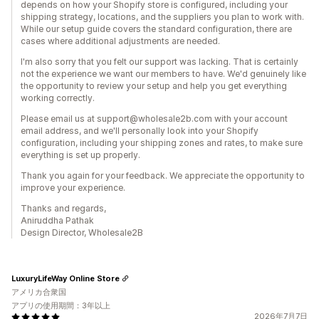
depends on how your Shopify store is configured, including your
shipping strategy, locations, and the suppliers you plan to work with.
While our setup guide covers the standard configuration, there are
cases where additional adjustments are needed.
I'm also sorry that you felt our support was lacking. That is certainly
not the experience we want our members to have. We'd genuinely like
the opportunity to review your setup and help you get everything
working correctly.
Please email us at support@wholesale2b.com with your account
email address, and we'll personally look into your Shopify
configuration, including your shipping zones and rates, to make sure
everything is set up properly.
Thank you again for your feedback. We appreciate the opportunity to
improve your experience.
Thanks and regards,
Aniruddha Pathak
Design Director, Wholesale2B
LuxuryLifeWay Online Store
アメリカ合衆国
アプリの使用期間：3年以上
2026年7月7日