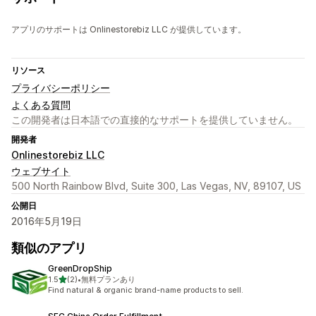
アプリのサポートは Onlinestorebiz LLC が提供しています。
リソース
プライバシーポリシー
よくある質問
この開発者は日本語での直接的なサポートを提供していません。
開発者
Onlinestorebiz LLC
ウェブサイト
500 North Rainbow Blvd, Suite 300, Las Vegas, NV, 89107, US
公開日
2016年5月19日
類似のアプリ
GreenDropShip
5つ星中
1.5
(2)
•
無料プランあり
合計レビュー数：2件
Find natural & organic brand-name products to sell.