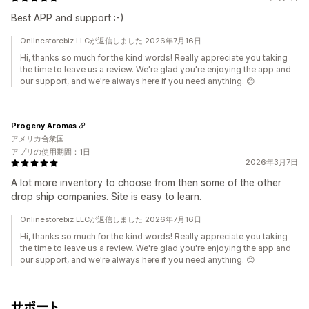
Best APP and support :-)
Onlinestorebiz LLCが返信しました 2026年7月16日
Hi, thanks so much for the kind words! Really appreciate you taking
the time to leave us a review. We're glad you're enjoying the app and
our support, and we're always here if you need anything. 😊
Progeny Aromas
アメリカ合衆国
アプリの使用期間：1日
2026年3月7日
A lot more inventory to choose from then some of the other
drop ship companies. Site is easy to learn.
Onlinestorebiz LLCが返信しました 2026年7月16日
Hi, thanks so much for the kind words! Really appreciate you taking
the time to leave us a review. We're glad you're enjoying the app and
our support, and we're always here if you need anything. 😊
サポート