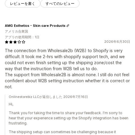
レビューを書く
すべてのレビュー
AMG Esthetics - Skin care Products
アメリカ合衆国
アプリの使用期間：1日
2026年6月30日
The connection from Wholesale2b (W2B) to Shopify is very
difficult. It took me 2-hrs with shoppify support tech, and we
could not even finish setting up the shipping zone/cost the
way that the instruction from W2B tell us to do.
The support from Wholesale2B is almost none. I still do not feel
confident about W2B setting instruction whether it is correct or
not.
Onlinestorebiz LLCが返信しました 2026年7月16日
Hi,
Thank you for taking the time to share your feedback. I'm sorry to
hear that your experience setting up the Shopify integration has been
frustrating.
The shipping setup can sometimes be challenging because it