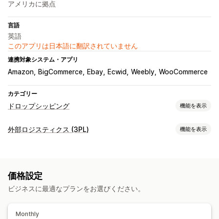
アメリカに拠点
言語
英語
このアプリは日本語に翻訳されていません
連携対象システム・アプリ
Amazon
BigCommerce
Ebay
Ecwid
Weebly
WooCommerce
カテゴリー
ドロップシッピング
機能を表示
販売可能な商品
外部ロジスティクス (3PL)
機能を表示
衣料品・アクセサリー
バッグ・スーツケース
注文管理
インテリア・園芸品
健康・美容
食料品・飲料
電化製品
フルフィルメント
バッチ処理
注文ルーティング
アート・クラフト
エンターテイメント・メディア
価格設定
複数配送業者の追跡
お客様への通知
返品
前払いの返品
おもちゃ・ゲーム
ベビー用品
スポーツ用品
ペット用品
家具
ビジネスに最適なプランをお選びください。
ビジネス・事務用品
ハードウェア
自動車関連
成熟商品
在庫管理
自動同期
在庫調整
在庫アラート
複数倉庫
SKUマッピング
調達ロケーション
Monthly