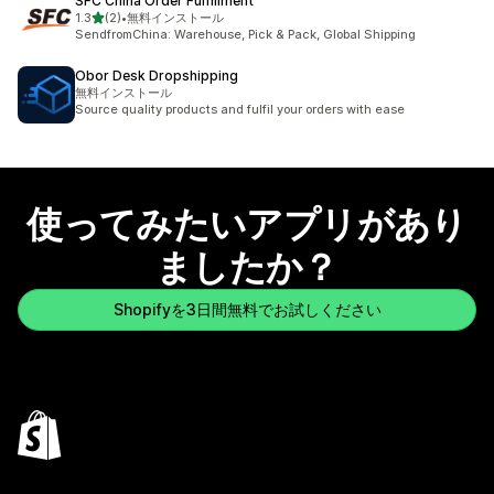
SFC China Order Fulfillment
5つ星中
1.3
(2)
•
無料インストール
合計レビュー数：2件
SendfromChina: Warehouse, Pick & Pack, Global Shipping
Obor Desk Dropshipping
無料インストール
Source quality products and fulfil your orders with ease
使ってみたいアプリがあり
ましたか？
Shopifyを3日間無料でお試しください