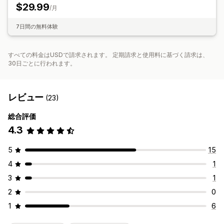
分析
アメリカ合衆国
カナダ
中国
$29.99
/月
7日間の無料体験
すべての料金はUSDで請求されます。 定期請求と使用料に基づく請求は、
30日ごとに行われます。
レビュー
(23)
総合評価
4.3
5
15
4
1
3
1
2
0
1
6