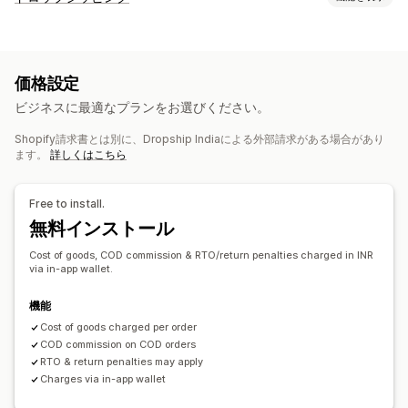
販売可能な商品
衣料品・アクセサリー
バッグ・スーツケース
価格設定
インテリア・園芸品
健康・美容
食料品・飲料
電化製品
ビジネスに最適なプランをお選びください。
アート・クラフト
エンターテイメント・メディア
おもちゃ・ゲーム
ベビー用品
スポーツ用品
ペット用品
家具
Shopify請求書とは別に、Dropship Indiaによる外部請求がある場合があり
ます。
詳しくはこちら
ビジネス・事務用品
ハードウェア
自動車関連
成熟商品
調達ロケーション
Free to install.
インド
無料インストール
Cost of goods, COD commission & RTO/return penalties charged in INR
via in-app wallet.
機能
Cost of goods charged per order
COD commission on COD orders
RTO & return penalties may apply
Charges via in-app wallet