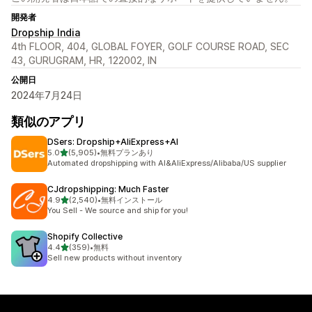
開発者
Dropship India
4th FLOOR, 404, GLOBAL FOYER, GOLF COURSE ROAD, SEC
43, GURUGRAM, HR, 122002, IN
公開日
2024年7月24日
類似のアプリ
DSers: Dropship+AliExpress+AI
5つ星中
5.0
(5,905)
•
無料プランあり
合計レビュー数：5905件
Automated dropshipping with AI&AliExpress/Alibaba/US supplier
CJdropshipping: Much Faster
5つ星中
4.9
(2,540)
•
無料インストール
合計レビュー数：2540件
You Sell - We source and ship for you!
Shopify Collective
5つ星中
4.4
(359)
•
無料
合計レビュー数：359件
Sell new products without inventory