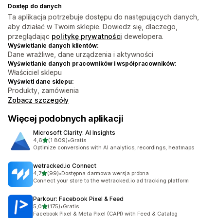
Dostęp do danych
Ta aplikacja potrzebuje dostępu do następujących danych,
aby działać w Twoim sklepie. Dowiedz się, dlaczego,
przeglądając
politykę prywatności
dewelopera.
Wyświetlanie danych klientów:
Dane wrażliwe, dane urządzenia i aktywności
Wyświetlanie danych pracowników i współpracowników:
Właściciel sklepu
Wyświetl dane sklepu:
Produkty, zamówienia
Zobacz szczegóły
Więcej podobnych aplikacji
Microsoft Clarity: AI Insights
na 5 gwiazdek
4,6
(1 809)
•
Gratis
Łączna liczba recenzji: 1809
Optimize conversions with AI analytics, recordings, heatmaps
wetracked.io Connect
na 5 gwiazdek
4,7
(99)
•
Dostępna darmowa wersja próbna
Łączna liczba recenzji: 99
Connect your store to the wetracked.io ad tracking platform
Parkour: Facebook Pixel & Feed
na 5 gwiazdek
5,0
(175)
•
Gratis
Łączna liczba recenzji: 175
Facebook Pixel & Meta Pixel (CAPI) with Feed & Catalog