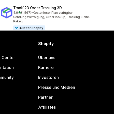
Track123 Order Tracking 3D
von 5 Sternen
4,9
(1.567)
•
Kostenloser Plan verfügbar
1567 Rezensionen insgesamt
Sendungsverfolgung, Order lookup, Tracking-Seite,
Paketv
Built for Shopify
Shopify
p Center
Über uns
ntation
Karriere
mmunity
Investoren
g
Presse und Medien
Partner
Affiliates