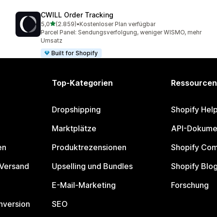
CWILL Order Tracking
von 5 Sternen
5,0
(2.859)
•
Kostenloser Plan verfügbar
2859 Rezensionen insgesamt
Parcel Panel: Sendungsverfolgung, weniger WISMO, mehr
Umsatz
Built for Shopify
Top-Kategorien
Ressourcen
Dropshipping
Shopify Hel
Marktplätze
API-Dokume
en
Produktrezensionen
Shopify Co
 Versand
Upselling und Bundles
Shopify Blo
E-Mail-Marketing
Forschung
nversion
SEO