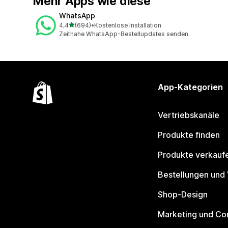
Mehr Apps wie diese
WhatsApp
von 5 Sternen
4,4
(694)
•
Kostenlose Installation
694 Rezensionen insgesamt
Zeitnahe WhatsApp-Bestellupdates senden.
App-Kategorien
Vertriebskanäle
Produkte finden
Produkte verkauf
Bestellungen und
Shop-Design
Marketing und Co