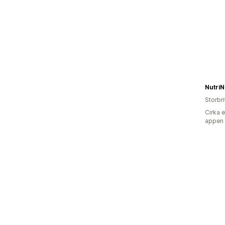
NutriN
Storbr
Cirka 
appen