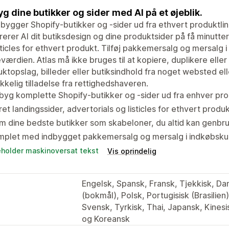
g dine butikker og sider med AI på et øjeblik.
 bygger Shopify-butikker og -sider ud fra ethvert produktlink
erer AI dit butiksdesign og dine produktsider på få minutter
sticles for ethvert produkt. Tilføj pakkemersalg og mersalg 
værdien. Atlas må ikke bruges til at kopiere, duplikere elle
ktopslag, billeder eller butiksindhold fra noget websted 
kkelig tilladelse fra rettighedshaveren.
yg komplette Shopify-butikker og -sider ud fra enhver pro
et landingssider, advertorials og listicles for ethvert produ
 dine bedste butikker som skabeloner, du altid kan genbr
mplet med indbygget pakkemersalg og mersalg i indkøbsku
eholder maskinoversat tekst
Vis oprindelig
Engelsk, Spansk, Fransk, Tjekkisk, Dan
(bokmål), Polsk, Portugisisk (Brasilien)
Svensk, Tyrkisk, Thai, Japansk, Kinesisk
og Koreansk