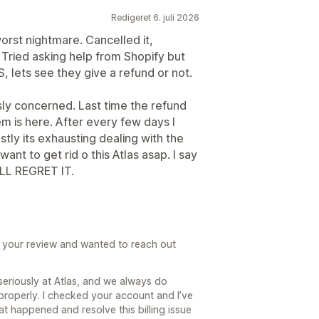
Redigeret 6. juli 2026
worst nightmare. Cancelled it,
d. Tried asking help from Shopify but
 lets see they give a refund or not.
ously concerned. Last time the refund
em is here. After every few days I
tly its exhausting dealing with the
ant to get rid o this Atlas asap. I say
LL REGRET IT.
ad your review and wanted to reach out
seriously at Atlas, and we always do
 properly. I checked your account and I’ve
t happened and resolve this billing issue