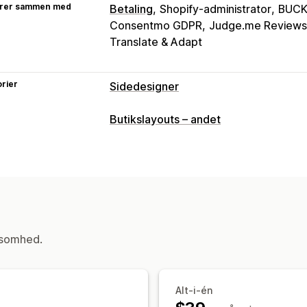
rer sammen med
Betaling
Shopify-administrator
BUCK
Consentmo GDPR
Judge.me Reviews
Translate & Adapt
rier
Sidedesigner
Sidetyper
Butikslayouts – andet
Landingssider
Startsider
Produktsid
Sider med Kommer snart
Ofte stille
Sider af typen Om os
Sider med indk
Sider med juridisk indhold
Sider med 
Administration af sider
ksomhed.
Redigeringsværktøj
Elementer
Skab
Sider med at gemme
Sider med klad
Globale sektioner
Globale stile
Tilp
Alt-i-én
Oversættelse
Generering med kunstig