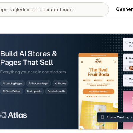
Gennem
ri med udvalgte billeder