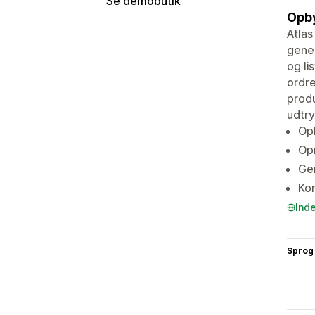
Se demobutik
Opby
Atlas
gener
og li
ordre
produ
udtry
Opb
Opr
Gem
Ko
Ind
Sprog