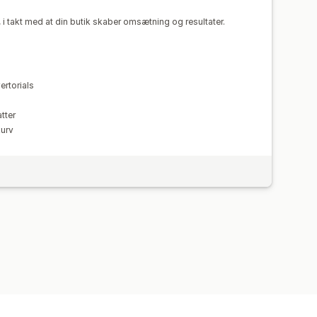
pportering
Analyser
A/B-test
i takt med at din butik skaber omsætning og resultater.
ertorials
tter
kurv