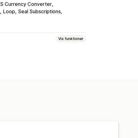
S Currency Converter
Loop
Seal Subscriptions
Vis funktioner
er
Kollektioner
de spørgsmål
Sider med kontakt
øbskurv
Pop op-vinduer
priser
Tilpassede sider
eloner
Import og eksport
der
Sideversioner
assede skrifttyper
Tilpasset kode
 intelligens
SEO