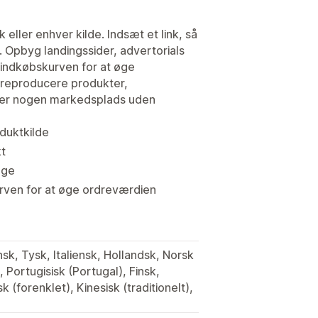
 eller enhver kilde. Indsæt et link, så
. Opbyg landingssider, advertorials
i indkøbskurven for at øge
r reproducere produkter,
eller nogen markedsplads uden
duktkilde
kt
uge
rven for at øge ordreværdien
sk, Tysk, Italiensk, Hollandsk, Norsk
, Portugisisk (Portugal), Finsk,
 (forenklet), Kinesisk (traditionelt),