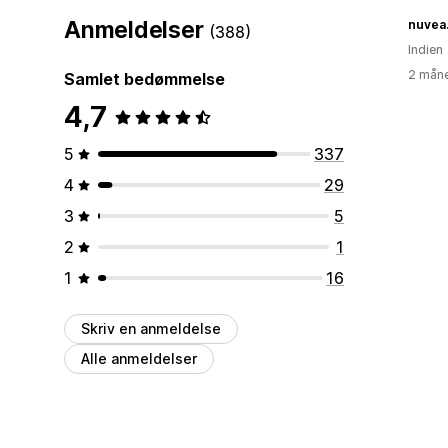
Anmeldelser
nuvea.
(388)
Indien
2 måne
Samlet bedømmelse
4,7
5
337
4
29
3
5
2
1
1
16
Skriv en anmeldelse
Alle anmeldelser