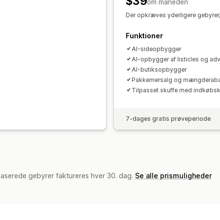
$39
Dynamisk på mobil
om måneden
Indblik og tips
Ra
Aktivitetslogs
Der opkræves yderligere gebyrer, 
Funktioner
AI-sideopbygger
AI-opbygger af listicles og adv
AI-butiksopbygger
Pakkemersalg og mængderaba
Tilpasset skuffe med indkøbs
7-dages gratis prøveperiode
baserede gebyrer faktureres hver 30. dag.
Se alle prismuligheder