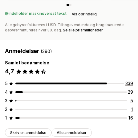
Indeholder maskinoversat tekst
Vis oprindelig
Alle gebyrer faktureres i USD. Tilbagevendende og brugsbaserede
gebyrer faktureres hver 30. dag.
Se alle prismuligheder
Anmeldelser
(390)
Samlet bedømmelse
4,7
5
339
4
29
3
5
2
1
1
16
Skriv en anmeldelse
Alle anmeldelser