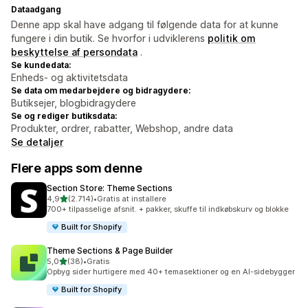
Dataadgang
Denne app skal have adgang til følgende data for at kunne
fungere i din butik. Se hvorfor i udviklerens
politik om
beskyttelse af persondata
.
Se kundedata:
Enheds- og aktivitetsdata
Se data om medarbejdere og bidragydere:
Butiksejer, blogbidragydere
Se og rediger butiksdata:
Produkter, ordrer, rabatter, Webshop, andre data
Se detaljer
Flere apps som denne
Section Store: Theme Sections
ud af 5 stjerner
4,9
(2.714)
•
Gratis at installere
2714 anmeldelser i alt
700+ tilpasselige afsnit. + pakker, skuffe til indkøbskurv og blokke
Built for Shopify
Theme Sections & Page Builder
ud af 5 stjerner
5,0
(38)
•
Gratis
38 anmeldelser i alt
Opbyg sider hurtigere med 40+ temasektioner og en AI-sidebygger
Built for Shopify