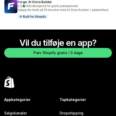
Forge: AI Store Builder
ud af 5 stjerner
5,0
(48)
•
Mulighed for gratis prøveperiode
48 anmeldelser i alt
Opbyg din butik på få minutter med AI Store Builder + pakketilbud
Built for Shopify
Vil du tilføje en app?
Prøv Shopify gratis i 3 dage
Appkategorier
Topkategorier
Salgskanaler
Dropshipping