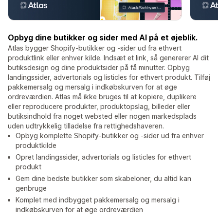
Opbyg dine butikker og sider med AI på et øjeblik.
Atlas bygger Shopify-butikker og -sider ud fra ethvert
produktlink eller enhver kilde. Indsæt et link, så genererer AI dit
butiksdesign og dine produktsider på få minutter. Opbyg
landingssider, advertorials og listicles for ethvert produkt. Tilføj
pakkemersalg og mersalg i indkøbskurven for at øge
ordreværdien. Atlas må ikke bruges til at kopiere, duplikere
eller reproducere produkter, produktopslag, billeder eller
butiksindhold fra noget websted eller nogen markedsplads
uden udtrykkelig tilladelse fra rettighedshaveren.
Opbyg komplette Shopify-butikker og -sider ud fra enhver
produktkilde
Opret landingssider, advertorials og listicles for ethvert
produkt
Gem dine bedste butikker som skabeloner, du altid kan
genbruge
Komplet med indbygget pakkemersalg og mersalg i
indkøbskurven for at øge ordreværdien