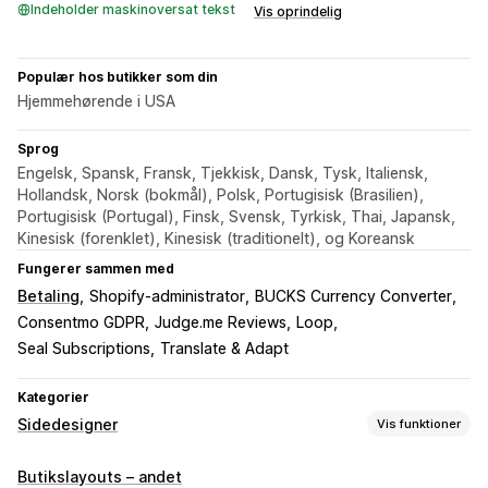
Indeholder maskinoversat tekst
Vis oprindelig
Populær hos butikker som din
Hjemmehørende i USA
Sprog
Engelsk, Spansk, Fransk, Tjekkisk, Dansk, Tysk, Italiensk,
Hollandsk, Norsk (bokmål), Polsk, Portugisisk (Brasilien),
Portugisisk (Portugal), Finsk, Svensk, Tyrkisk, Thai, Japansk,
Kinesisk (forenklet), Kinesisk (traditionelt), og Koreansk
Fungerer sammen med
Betaling
Shopify-administrator
BUCKS Currency Converter
Consentmo GDPR
Judge.me Reviews
Loop
Seal Subscriptions
Translate & Adapt
Kategorier
Sidedesigner
Vis funktioner
Sidetyper
Butikslayouts – andet