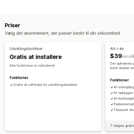
Landingssider
Startsider
Produktsider
Kollektioner
Sider med Kommer snart
Ofte stillede spørgsmål
Sider med kontakt
Sider af typen Om os
Priser
Sider med indkøbskurv
Pop op-vinduer
Vælg det abonnement, der passer bedst til din virksomhed.
Sider med juridisk indhold
Sider med priser
Tilpassede sider
Udviklingsbutikker
Alt-i-én
Administration af sider
$39
Gratis at installere
om må
Redigeringsværktøj
Elementer
Skabeloner
Der opkræves y
Alle funktioner er inkluderet
butik skaber o
Import og eksport
Sider med at gemme
Sider med kladder
Sideversioner
Globale sektioner
Funktioner
Funktioner
Globale stile
Gratis at udforske for udviklingsbutikker
Tilpassede skrifttyper
Tilpasset kode
AI-sideopby
Oversættelse
Generering med kunstig intelligens
SEO
AI-opbygger a
AI-butiksop
Dynamisk på mobil
Indblik og tips
Rapportering
Analyser
Pakkemersal
A/B-test
Aktivitetslogs
Tilpasset sk
7-dages grati