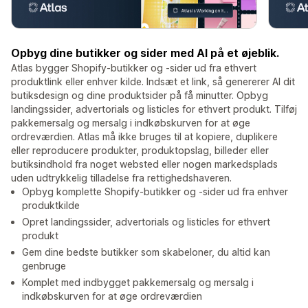
Opbyg dine butikker og sider med AI på et øjeblik.
Atlas bygger Shopify-butikker og -sider ud fra ethvert
produktlink eller enhver kilde. Indsæt et link, så genererer AI dit
butiksdesign og dine produktsider på få minutter. Opbyg
landingssider, advertorials og listicles for ethvert produkt. Tilføj
pakkemersalg og mersalg i indkøbskurven for at øge
ordreværdien. Atlas må ikke bruges til at kopiere, duplikere
eller reproducere produkter, produktopslag, billeder eller
butiksindhold fra noget websted eller nogen markedsplads
uden udtrykkelig tilladelse fra rettighedshaveren.
Opbyg komplette Shopify-butikker og -sider ud fra enhver
produktkilde
Opret landingssider, advertorials og listicles for ethvert
produkt
Gem dine bedste butikker som skabeloner, du altid kan
genbruge
Komplet med indbygget pakkemersalg og mersalg i
indkøbskurven for at øge ordreværdien