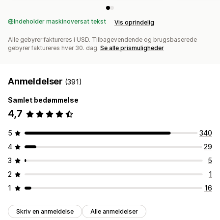
Indeholder maskinoversat tekst
Vis oprindelig
Alle gebyrer faktureres i USD. Tilbagevendende og brugsbaserede
gebyrer faktureres hver 30. dag.
Se alle prismuligheder
Anmeldelser
(391)
Samlet bedømmelse
4,7
5
340
4
29
3
5
2
1
1
16
Skriv en anmeldelse
Alle anmeldelser