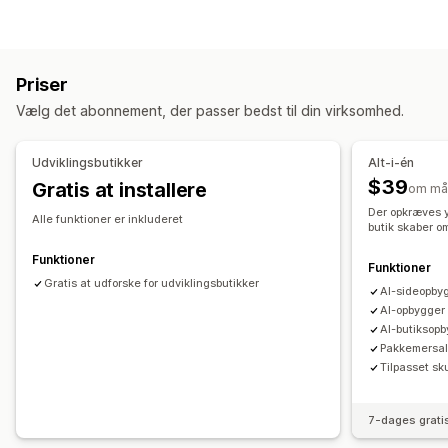
Landingssider
Startsider
Produktsider
Kollektioner
Sider med Kommer snart
Ofte stillede spørgsmål
Sider med kontakt
Sider af typen Om os
Priser
Sider med indkøbskurv
Pop op-vinduer
Vælg det abonnement, der passer bedst til din virksomhed.
Sider med juridisk indhold
Sider med priser
Tilpassede sider
Udviklingsbutikker
Alt-i-én
Administration af sider
$39
Gratis at installere
om må
Redigeringsværktøj
Elementer
Skabeloner
Der opkræves y
Alle funktioner er inkluderet
butik skaber o
Import og eksport
Sider med at gemme
Sider med kladder
Sideversioner
Globale sektioner
Funktioner
Funktioner
Globale stile
Gratis at udforske for udviklingsbutikker
Tilpassede skrifttyper
Tilpasset kode
AI-sideopby
Oversættelse
Generering med kunstig intelligens
SEO
AI-opbygger a
AI-butiksop
Dynamisk på mobil
Indblik og tips
Rapportering
Analyser
Pakkemersal
A/B-test
Aktivitetslogs
Tilpasset sk
7-dages grati