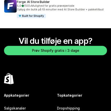
Forge: AI Store Builder
ud af 5 stjerner
5,0
(50)
•
Mulighed for gratis prøveperiode
50 anmeldelser i alt
Opbyg din butik på få minutter med AI Store Builder + pakketilbud
Built for Shopify
Vil du tilføje en app?
Prøv Shopify gratis i 3 dage
Appkategorier
Topkategorier
Salgskanaler
Dropshipping