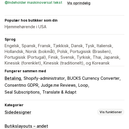
Indeholder maskinoversat tekst
Vis oprindelig
Populær hos butikker som din
Hjemmehørende i USA
Sprog
Engelsk, Spansk, Fransk, Tjekkisk, Dansk, Tysk, Italiensk,
Hollandsk, Norsk (bokmål), Polsk, Portugisisk (Brasilien),
Portugisisk (Portugal), Finsk, Svensk, Tyrkisk, Thai, Japansk,
Kinesisk (forenklet), Kinesisk (traditionelt), og Koreansk
Fungerer sammen med
Betaling
Shopify-administrator
BUCKS Currency Converter
Consentmo GDPR
Judge.me Reviews
Loop
Seal Subscriptions
Translate & Adapt
Kategorier
Sidedesigner
Vis funktioner
Sidetyper
Butikslayouts – andet