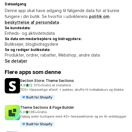
Dataadgang
Denne app skal have adgang til følgende data for at kunne
fungere i din butik. Se hvorfor i udviklerens
politik om
beskyttelse af persondata
.
Se kundedata:
Enheds- og aktivitetsdata
Se data om medarbejdere og bidragydere:
Butiksejer, blogbidragydere
Se og rediger butiksdata:
Produkter, ordrer, rabatter, Webshop, andre data
Se detaljer
Flere apps som denne
Section Store: Theme Sections
ud af 5 stjerner
4,9
(2.721)
•
Gratis at installere
2721 anmeldelser i alt
700+ tilpasselige afsnit. + pakker, skuffe til indkøbskurv og blokke
Built for Shopify
Theme Sections & Page Builder
ud af 5 stjerner
5,0
(38)
•
Gratis
38 anmeldelser i alt
Opbyg sider hurtigere med 40+ temasektioner og en AI-sidebygger
Built for Shopify