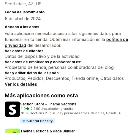
Scottsdale, AZ, US
Fecha de lanzamiento
5 de abril de 2024
Acceso a los datos
Esta aplicación necesita acceso a los siguientes datos para
funcionar en tu tienda. Obtén más información en la
política de
privacidad
del desarrollador.
Ver datos de clientes:
Datos del dispositivo y de la actividad
Ver datos de empleados y colaboradores:
Propietario de tienda, personas colaboradoras del blog
Ver y editar datos de la tienda:
Productos, Pedidos, Descuentos, Tienda online, Otros datos
Ver los detalles
Más aplicaciones como esta
Section Store ‑ Theme Sections
de 5 estrellas
4.9
(2,719)
•
Instalación gratuita
2719 reseñas en total
700+ Sections Plug-n-Play personalizables. Bundles, Upsell, IA
Built for Shopify
Theme Sections & Page Builder