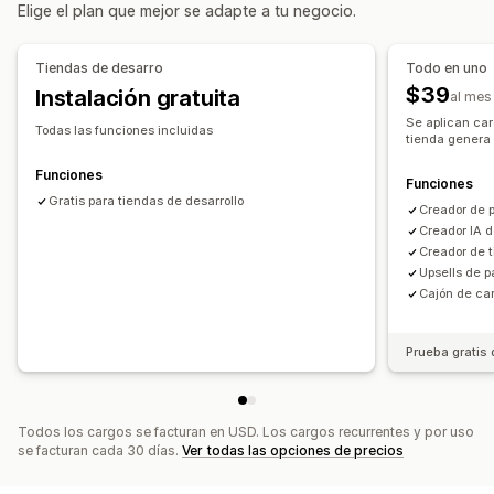
Elige el plan que mejor se adapte a tu negocio.
Ventanas emergentes
Páginas legales
Páginas de precios
Páginas personalizadas
Tiendas de desarro
Todo en uno
Gestión de páginas
$39
Instalación gratuita
al mes
Herramienta de edición
Elementos
Plantillas
Se aplican car
Todas las funciones incluidas
tienda genera 
Importar y exportar
Páginas de guardado
Páginas de borradores
Versiones de la página
Funciones
Funciones
Secciones globales
Gratis para tiendas de desarrollo
Estilos globales
Creador de 
Fuentes personalizadas
Código personalizado
Creador IA d
Creador de 
Traducción
Generación de IA
SEO
Upsells de 
Adaptación a dispositivos móviles
Cajón de car
Información útil y consejos
Informes
Informes y estadísticas
Prueba A/B
Registros de actividad
Prueba gratis 
Todos los cargos se facturan en USD. Los cargos recurrentes y por uso
se facturan cada 30 días.
Ver todas las opciones de precios