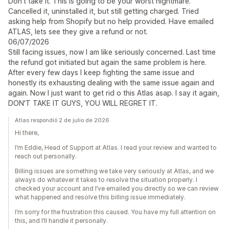
Don't take it. This is going to be your worst nightmare.
Cancelled it, uninstalled it, but still getting charged. Tried
asking help from Shopify but no help provided. Have emailed
ATLAS, lets see they give a refund or not.
06/07/2026
Still facing issues, now I am like seriously concerned. Last time
the refund got initiated but again the same problem is here.
After every few days I keep fighting the same issue and
honestly its exhausting dealing with the same issue again and
again. Now I just want to get rid o this Atlas asap. I say it again,
DON'T TAKE IT GUYS, YOU WILL REGRET IT.
Atlas respondió 2 de julio de 2026
Hi there,
I’m Eddie, Head of Support at Atlas. I read your review and wanted to
reach out personally.
Billing issues are something we take very seriously at Atlas, and we
always do whatever it takes to resolve the situation properly. I
checked your account and I’ve emailed you directly so we can review
what happened and resolve this billing issue immediately.
I’m sorry for the frustration this caused. You have my full attention on
this, and I’ll handle it personally.