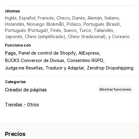
Idiomas
Inglés, Español, Francés, Checo, Danés, Alemán, Italiano,
Holandés, Noruego (Bokmål), Polaco, Portugués (Brasil),
Portugués (Portugal), Finés, Sueco, Turco, Tailandés,
Japonés, Chino (simplificado), Chino (tradicional), y Coreano
Funciona con
Pago
Panel de control de Shopify
AliExpress
BUCKS Conversor de Divisas
Consentmo RGPD
Judge.me Reseñas
Traducir y Adaptar
Zendrop Dropshipping
Categorías
Creador de páginas
Mostrar funciones
Tipos de páginas
Tiendas - Otros
Páginas de destino
Páginas de inicio
Páginas de producto
Colecciones
Páginas de próximamente
Preguntas frecuentes
Páginas de contacto
Precios
Páginas de Acerca de nosotros
Páginas del carrito