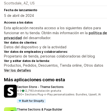
Scottsdale, AZ, US
Fecha de lanzamiento
5 de abril de 2024
Acceso a los datos
Esta aplicación necesita acceso a los siguientes datos para
funcionar en tu tienda. Obtén más información en la
política de
privacidad
del desarrollador.
Ver datos de clientes:
Datos del dispositivo y de la actividad
Ver datos de empleados y colaboradores:
Propietario de tienda, personas colaboradoras del blog
Ver y editar datos de la tienda:
Productos, Pedidos, Descuentos, Tienda online, Otros datos
Ver los detalles
Más aplicaciones como esta
Section Store ‑ Theme Sections
de 5 estrellas
4.9
(2,716)
•
Instalación gratuita
2716 reseñas en total
700+ Sections Plug-n-Play personalizables. Bundles, Upsell, IA
Built for Shopify
Theme Sections & Page Builder