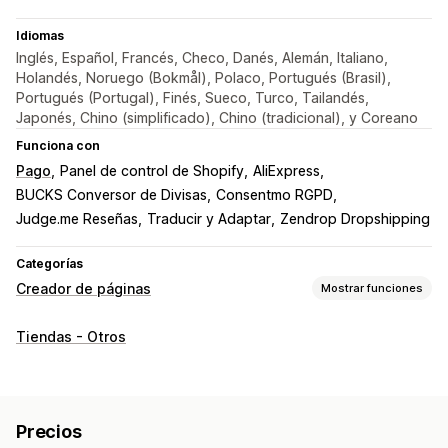
Idiomas
Inglés, Español, Francés, Checo, Danés, Alemán, Italiano,
Holandés, Noruego (Bokmål), Polaco, Portugués (Brasil),
Portugués (Portugal), Finés, Sueco, Turco, Tailandés,
Japonés, Chino (simplificado), Chino (tradicional), y Coreano
Funciona con
Pago
Panel de control de Shopify
AliExpress
BUCKS Conversor de Divisas
Consentmo RGPD
Judge.me Reseñas
Traducir y Adaptar
Zendrop Dropshipping
Categorías
Creador de páginas
Mostrar funciones
Tipos de páginas
Tiendas - Otros
Páginas de destino
Páginas de inicio
Páginas de producto
Colecciones
Páginas de próximamente
Preguntas frecuentes
Páginas de contacto
Precios
Páginas de Acerca de nosotros
Páginas del carrito