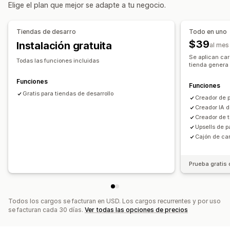
Elige el plan que mejor se adapte a tu negocio.
Ventanas emergentes
Páginas legales
Páginas de precios
Páginas personalizadas
Tiendas de desarro
Todo en uno
Gestión de páginas
$39
Instalación gratuita
al mes
Herramienta de edición
Elementos
Plantillas
Se aplican car
Todas las funciones incluidas
tienda genera 
Importar y exportar
Páginas de guardado
Páginas de borradores
Versiones de la página
Funciones
Funciones
Secciones globales
Gratis para tiendas de desarrollo
Estilos globales
Creador de 
Fuentes personalizadas
Código personalizado
Creador IA d
Creador de 
Traducción
Generación de IA
SEO
Upsells de 
Adaptación a dispositivos móviles
Cajón de car
Información útil y consejos
Informes
Informes y estadísticas
Prueba A/B
Registros de actividad
Prueba gratis 
Todos los cargos se facturan en USD. Los cargos recurrentes y por uso
se facturan cada 30 días.
Ver todas las opciones de precios