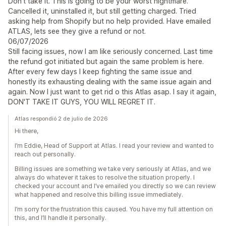
Don't take it. This is going to be your worst nightmare.
Cancelled it, uninstalled it, but still getting charged. Tried
asking help from Shopify but no help provided. Have emailed
ATLAS, lets see they give a refund or not.
06/07/2026
Still facing issues, now I am like seriously concerned. Last time
the refund got initiated but again the same problem is here.
After every few days I keep fighting the same issue and
honestly its exhausting dealing with the same issue again and
again. Now I just want to get rid o this Atlas asap. I say it again,
DON'T TAKE IT GUYS, YOU WILL REGRET IT.
Atlas respondió 2 de julio de 2026
Hi there,
I’m Eddie, Head of Support at Atlas. I read your review and wanted to
reach out personally.
Billing issues are something we take very seriously at Atlas, and we
always do whatever it takes to resolve the situation properly. I
checked your account and I’ve emailed you directly so we can review
what happened and resolve this billing issue immediately.
I’m sorry for the frustration this caused. You have my full attention on
this, and I’ll handle it personally.