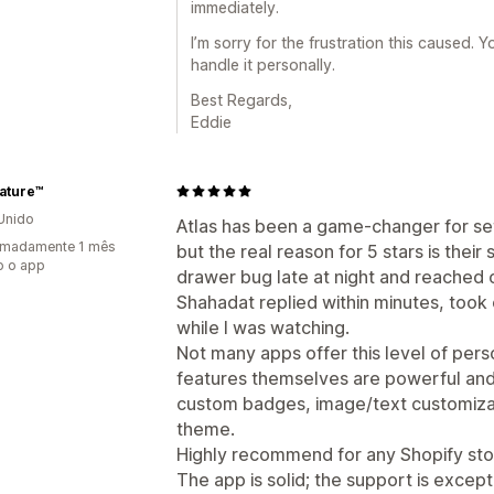
immediately.
I’m sorry for the frustration this caused. Yo
handle it personally.
Best Regards,
Eddie
ature™
Unido
Atlas has been a game-changer for se
imadamente 1 mês
but the real reason for 5 stars is their 
o o app
drawer bug late at night and reached 
Shahadat replied within minutes, took 
while I was watching.
Not many apps offer this level of per
features themselves are powerful and f
custom badges, image/text customizat
theme.
Highly recommend for any Shopify stor
The app is solid; the support is except