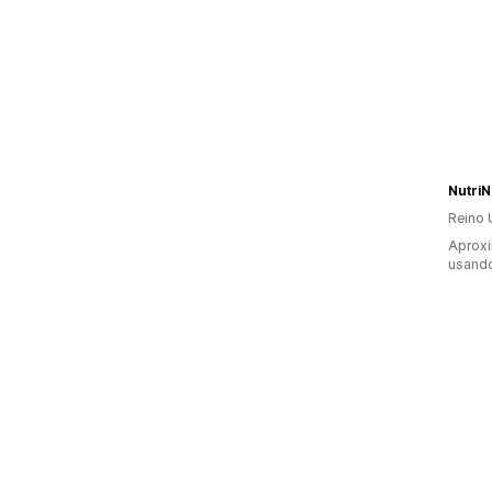
NutriN
Reino 
Aprox
usand