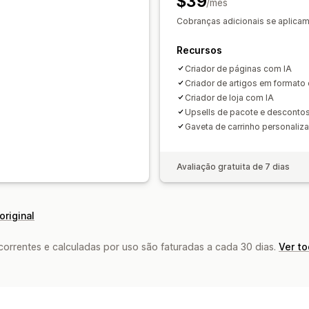
$39
Geração por IA
SEO
/mês
Responsividade
Insights e dicas
Relatórios
Análises
Cobranças adicionais se aplicam 
Recursos
Criador de páginas com IA
Criador de artigos em formato d
Criador de loja com IA
Upsells de pacote e desconto
Gaveta de carrinho personaliz
Avaliação gratuita de 7 dias
original
rrentes e calculadas por uso são faturadas a cada 30 dias.
Ver t