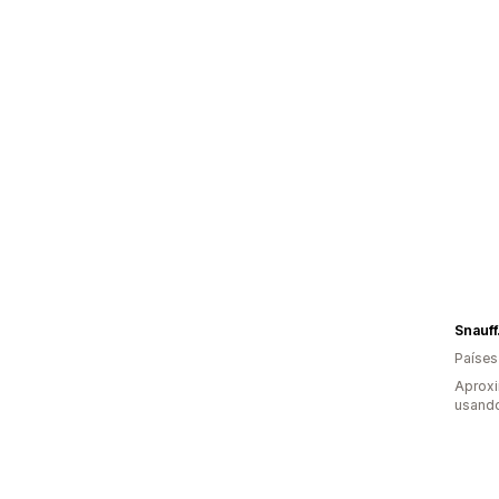
Snauf
Países
Aprox
usand