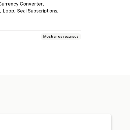
urrency Converter
Loop
Seal Subscriptions
Mostrar os recursos
áginas de produtos
Coleções
untas frequentes
somos"
Páginas de carrinhos
dicas
Páginas de preços
delos
Importação e exportação
Versões de páginas
Seções globais
s
Código personalizado
Tradução