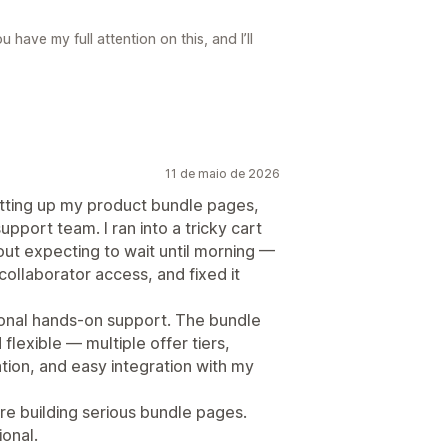
u have my full attention on this, and I’ll
11 de maio de 2026
tting up my product bundle pages,
support team. I ran into a tricky cart
out expecting to wait until morning —
collaborator access, and fixed it
sonal hands-on support. The bundle
lexible — multiple offer tiers,
ion, and easy integration with my
e building serious bundle pages.
ional.