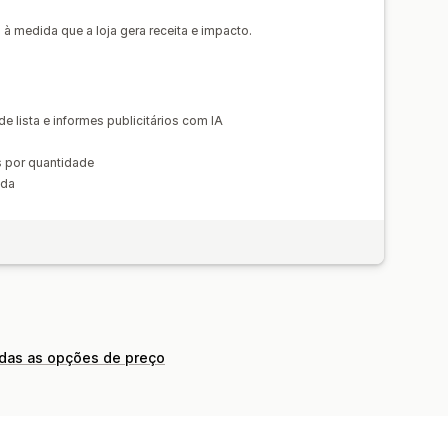
 para dispositivos móveis
Testes A/B
Registros de atividades
à medida que a loja gera receita e impacto.
e lista e informes publicitários com IA
s por quantidade
ada
odas as opções de preço