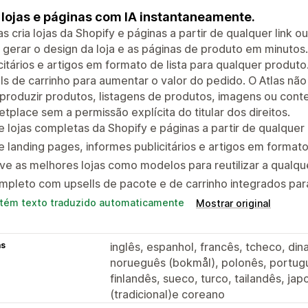
 lojas e páginas com IA instantaneamente.
as cria lojas da Shopify e páginas a partir de qualquer link 
i gerar o design da loja e as páginas de produto em minutos
citários e artigos em formato de lista para qualquer produto
ls de carrinho para aumentar o valor do pedido. O Atlas não
produzir produtos, listagens de produtos, imagens ou conte
tplace sem a permissão explícita do titular dos direitos.
e lojas completas da Shopify e páginas a partir de qualque
e landing pages, informes publicitários e artigos em format
ve as melhores lojas como modelos para reutilizar a qual
pleto com upsells de pacote e de carrinho integrados par
tém texto traduzido automaticamente
Mostrar original
as
inglês, espanhol, francês, tcheco, din
norueguês (bokmål), polonês, portuguê
finlandês, sueco, turco, tailandês, jap
(tradicional)e coreano