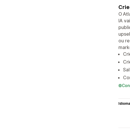
Crie
O Atl
IA va
publi
upsel
ou re
marke
Cri
Cri
Sal
Com
Con
Idiom