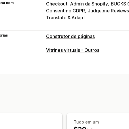
ona com
Checkout
Admin da Shopify
BUCKS C
Consentmo GDPR
Judge.me Reviews
Translate & Adapt
orias
Construtor de páginas
Tipos de páginas
Vitrines virtuais - Outros
Páginas de destino
Páginas iniciais
P
Páginas de futuros lançamentos
Perg
Páginas de contato
Páginas "Quem 
Pop-ups
Páginas de informações jurí
Páginas personalizadas
Gerenciamento de páginas
Ferramenta de edição
Elementos
Mo
Páginas salvas
Páginas de rascunho
Tudo em um
Estilos globais
Fontes personalizada