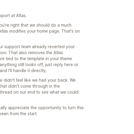
port at Atlas.
ou're right that we should do a much
t Atlas modifies your home page. That's on
our support team already reverted your
on. That also removes the Atlas
re tied to the template in your theme
nything still looks off, just reply here or
 I'll handle it directly.
ce didn't feel like we had your back. We
 that didn't come through in the
he thread on our end to see what we could
eally appreciate the opportunity to turn this
been from the start.