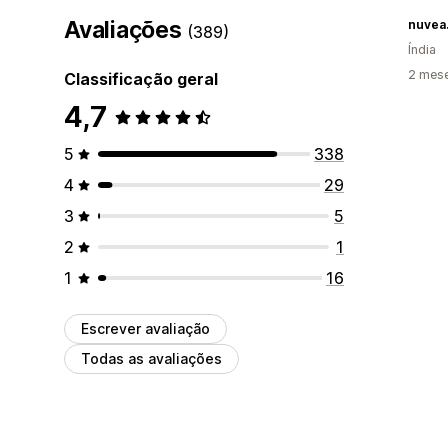
Avaliações
nuvea.
(389)
Índia
2 mes
Classificação geral
4,7
5
338
4
29
3
5
2
1
1
16
Escrever avaliação
Todas as avaliações