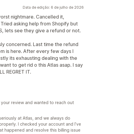
Data de edição: 6 de julho de 2026
worst nightmare. Cancelled it,
d. Tried asking help from Shopify but
 lets see they give a refund or not.
ously concerned. Last time the refund
em is here. After every few days I
tly its exhausting dealing with the
ant to get rid o this Atlas asap. I say
LL REGRET IT.
ad your review and wanted to reach out
seriously at Atlas, and we always do
 properly. I checked your account and I’ve
t happened and resolve this billing issue