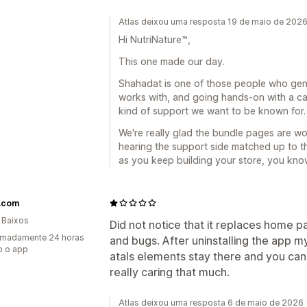
Atlas deixou uma resposta 19 de maio de 202
Hi NutriNature™,
This one made our day.
Shahadat is one of those people who gen
works with, and going hands-on with a cart
kind of support we want to be known for. 
We're really glad the bundle pages are wor
hearing the support side matched up to th
as you keep building your store, you know
f.com
 Baixos
Did not notice that it replaces home pa
imadamente 24 horas
and bugs. After uninstalling the app 
o o app
atals elements stay there and you can
really caring that much.
Atlas deixou uma resposta 6 de maio de 2026