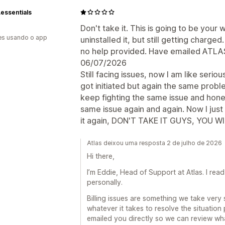
essentials
Don't take it. This is going to be your 
es usando o app
uninstalled it, but still getting charge
no help provided. Have emailed ATLAS,
06/07/2026
Still facing issues, now I am like seri
got initiated but again the same probl
keep fighting the same issue and hones
same issue again and again. Now I just w
it again, DON'T TAKE IT GUYS, YOU WI
Atlas deixou uma resposta 2 de julho de 2026
Hi there,
I’m Eddie, Head of Support at Atlas. I re
personally.
Billing issues are something we take very 
whatever it takes to resolve the situation
emailed you directly so we can review wha