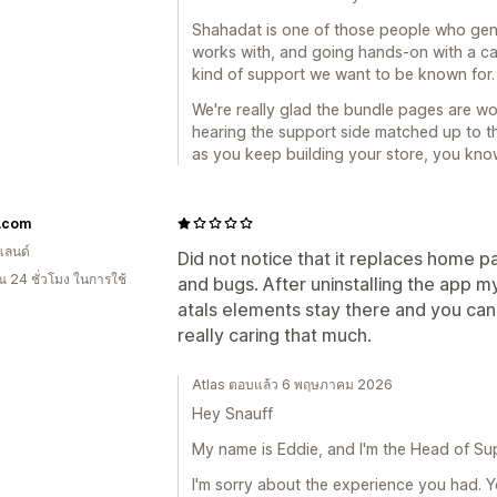
Shahadat is one of those people who gen
works with, and going hands-on with a cart
kind of support we want to be known for. 
We're really glad the bundle pages are wor
hearing the support side matched up to th
as you keep building your store, you know
f.com
แลนด์
Did not notice that it replaces home pa
 24 ชั่วโมง ในการใช้
and bugs. After uninstalling the app 
atals elements stay there and you can
really caring that much.
Atlas ตอบแล้ว 6 พฤษภาคม 2026
Hey Snauff
My name is Eddie, and I'm the Head of Sup
I'm sorry about the experience you had. Y