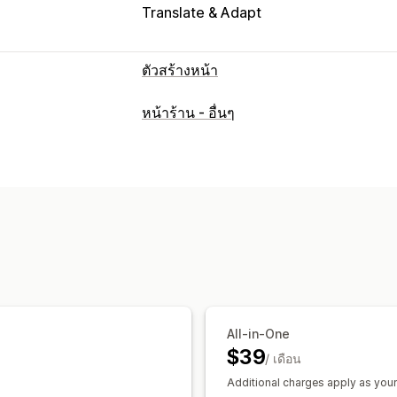
Translate & Adapt
ตัวสร้างหน้า
ประเภทหน้า
หน้าร้าน - อื่นๆ
แลนดิ้งเพจ
หน้าหลัก
หน้าสินค้า
คอลเล
หน้าติดต่อ
หน้าเกี่ยวกับเรา
หน้าตะกร้าสิ
หน้าที่กำหนดเอง
การจัดการหน้าเว็บ
เครื่องมือแก้ไข
องค์ประกอบ
เทมเพลต
หน้าฉบับร่าง
เวอร์ชันของหน้า
ส่วนกลาง
แบบอักษรที่กำหนดเอง
รหัสที่กำหนดเอง
การเปลี่ยนรูปแบบตามการแสดงผลบนมือถ
All-in-One
การรายงาน
การวิเคราะห์
การทดสอบ A
$39
/ เดือน
Additional charges apply as your