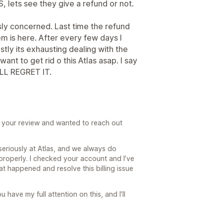
 lets see they give a refund or not.
ously concerned. Last time the refund
em is here. After every few days I
tly its exhausting dealing with the
ant to get rid o this Atlas asap. I say
LL REGRET IT.
ad your review and wanted to reach out
seriously at Atlas, and we always do
 properly. I checked your account and I’ve
t happened and resolve this billing issue
u have my full attention on this, and I’ll