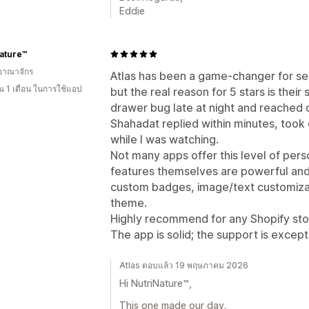
Eddie
ature™
อาณาจักร
Atlas has been a game-changer for se
 1 เดือน ในการใช้แอป
but the real reason for 5 stars is their 
drawer bug late at night and reached 
Shahadat replied within minutes, took 
while I was watching.
Not many apps offer this level of per
features themselves are powerful and f
custom badges, image/text customizat
theme.
Highly recommend for any Shopify stor
The app is solid; the support is except
Atlas ตอบแล้ว 19 พฤษภาคม 2026
Hi NutriNature™,
This one made our day.