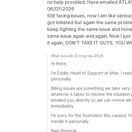
no help provided. Have emailed ATLAS,
06/07/2026
Still facing issues, now I am like seri
got initiated but again the same probl
keep fighting the same issue and hones
same issue again and again. Now I just w
it again, DON'T TAKE IT GUYS, YOU WI
Atlas ตอบแล้ว 2 กรกฎาคม 2026
Hi there,
I’m Eddie, Head of Support at Atlas. I re
personally.
Billing issues are something we take very 
whatever it takes to resolve the situation
emailed you directly so we can review wha
immediately.
I’m sorry for the frustration this caused. Yo
handle it personally.
Best Regards,