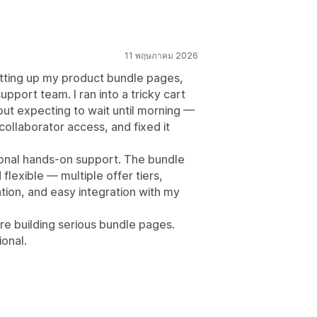
11 พฤษภาคม 2026
tting up my product bundle pages,
support team. I ran into a tricky cart
out expecting to wait until morning —
collaborator access, and fixed it
sonal hands-on support. The bundle
lexible — multiple offer tiers,
ion, and easy integration with my
e building serious bundle pages.
ional.