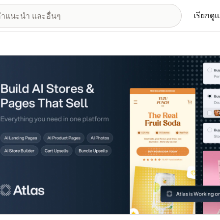
เรียกดู
อรีรูปภาพที่แสดง