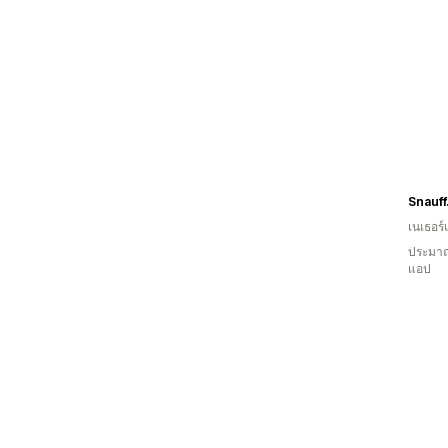
Snauf
เนเธอร์
ประมาณ
แอป