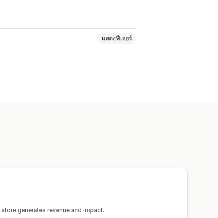
แสดงฟีเจอร์
กชัน
หน้าเร็วๆ นี้
คำถามที่พบบ่อย
นค้า
ป๊อปอัพ
หน้ากฎหมาย
หน้าราคา
นำเข้าและส่งออก
หน้าบันทึก
ทั่วโลก
สไตล์ทั่วโลก
การแปล
การสร้างด้วย AI
SEO
ือ
ข้อมูลเชิงลึกและเคล็ดลับ
/B
บันทึกกิจกรรม
 store generates revenue and impact.