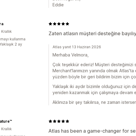
Eddie
ra
 Krallık
Zaten atlasın müşteri desteğine bayıl
mayı kullanma
Yaklaşık 2 ay
Atlas yanıt 13 Haziran 2026
Merhaba Velmora,
Çok teşekkür ederiz! Müşteri desteğimizi s
Merchant'larımızın yanında olmak Atlas'ta 
yüzden böyle bir geri bildirim bizim için ço
Yaklaşık iki aydır bizimle olduğunuz için d
yeniden kazanmak için çalışmaya devam 
Aklınıza bir şey takılırsa, ne zaman isterse
ature™
 Krallık
Atlas has been a game-changer for se