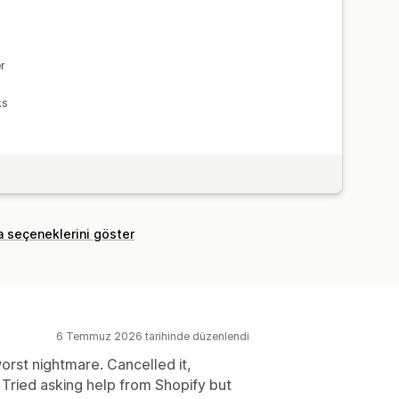
r
ks
a seçeneklerini göster
6 Temmuz 2026 tarihinde düzenlendi
worst nightmare. Cancelled it,
d. Tried asking help from Shopify but