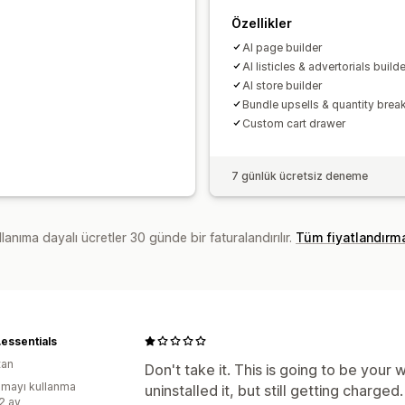
Özellikler
Al page builder
Al listicles & advertorials builde
AI store builder
Bundle upsells & quantity brea
Custom cart drawer
7 günlük ücretsiz deneme
lanıma dayalı ücretler 30 günde bir faturalandırılır.
Tüm fiyatlandırm
essentials
tan
Don't take it. This is going to be your 
mayı kullanma
uninstalled it, but still getting charge
:2 ay