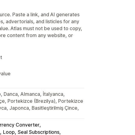
urce. Paste a link, and AI generates
, advertorials, and listicles for any
alue. Atlas must not be used to copy,
tore content from any website, or
t
value
e, Danca, Almanca, İtalyanca,
, Portekizce (Brezilya), Portekizce
ca, Japonca, Basitleştirilmiş Çince,
rency Converter
Loop
Seal Subscriptions