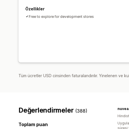
Özellikler
Free to explore for development stores
Tüm ücretler USD cinsinden faturalandırılır. Yinelenen ve kul
Değerlendirmeler
nuvea.
(388)
Hindis
Uygula
Toplam puan
süresi