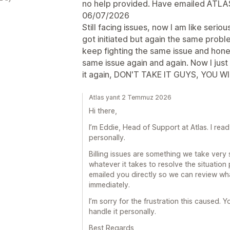
no help provided. Have emailed ATLAS,
06/07/2026
Still facing issues, now I am like seri
got initiated but again the same probl
keep fighting the same issue and hones
same issue again and again. Now I just w
it again, DON'T TAKE IT GUYS, YOU WI
Atlas yanıt 2 Temmuz 2026
Hi there,
I’m Eddie, Head of Support at Atlas. I re
personally.
Billing issues are something we take very 
whatever it takes to resolve the situation
emailed you directly so we can review wha
immediately.
I’m sorry for the frustration this caused. Yo
handle it personally.
Best Regards,