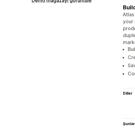
Demo mağazayı görüntüle
Buil
Atlas
your 
produ
dupli
marke
Bui
Cre
Sav
Com
Diller
Şunlarl