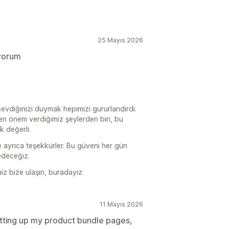
25 Mayıs 2026
ıyorum
evdiğinizi duymak hepimizi gururlandırdı.
en önem verdiğimiz şeylerden biri, bu
k değerli.
e ayrıca teşekkürler. Bu güveni her gün
edeceğiz.
niz bize ulaşın, buradayız.
11 Mayıs 2026
tting up my product bundle pages,