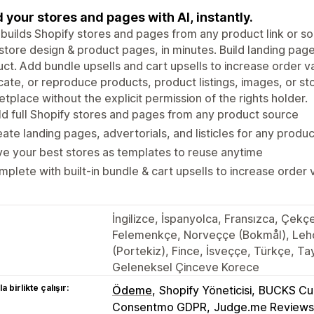
d your stores and pages with AI, instantly.
 builds Shopify stores and pages from any product link or so
store design & product pages, in minutes. Build landing pages
ct. Add bundle upsells and cart upsells to increase order v
cate, or reproduce products, product listings, images, or s
tplace without the explicit permission of the rights holder.
ld full Shopify stores and pages from any product source
ate landing pages, advertorials, and listicles for any produc
e your best stores as templates to reuse anytime
plete with built-in bundle & cart upsells to increase order 
İngilizce, İspanyolca, Fransızca, Çekç
Felemenkçe, Norveççe (Bokmål), Lehçe
(Portekiz), Fince, İsveççe, Türkçe, Tay
Geleneksel Çinceve Korece
a birlikte çalışır:
Ödeme
Shopify Yöneticisi
BUCKS Cur
Consentmo GDPR
Judge.me Reviews