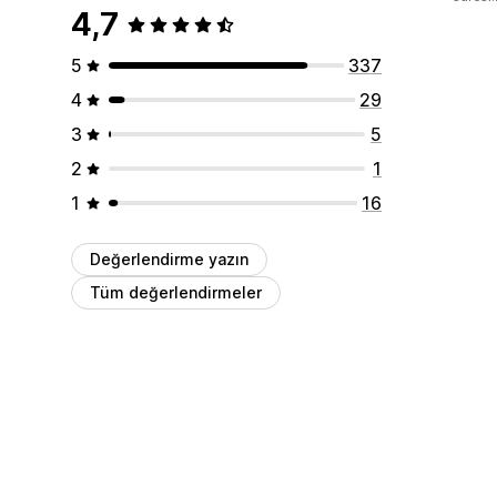
4,7
5
337
4
29
3
5
2
1
1
16
Değerlendirme yazın
Tüm değerlendirmeler