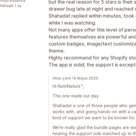
mayı kullanma
but the real reason for 5 stars is their 
Yaklaşık 1 ay
drawer bug late at night and reached 
Shahadat replied within minutes, took 
while I was watching.
Not many apps offer this level of per
features themselves are powerful and f
custom badges, image/text customizat
theme.
Highly recommend for any Shopify stor
The app is solid; the support is except
Atlas yanıt 19 Mayıs 2026
Hi NutriNature™,
This one made our day.
Shahadat is one of those people who gen
works with, and going hands-on with a cart
kind of support we want to be known for. 
We're really glad the bundle pages are wor
hearing the support side matched up to th