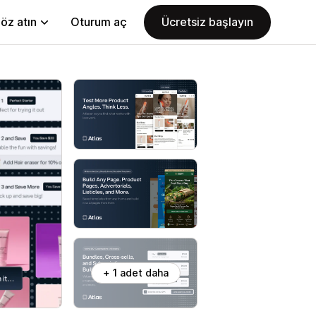
öz atın
Oturum aç
Ücretsiz başlayın
+ 1 adet daha