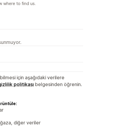
 where to find us.
 sunmuyor.
lmesi için aşağıdaki verilere
gizlilik politikası
belgesinden öğrenin.
örüntüle:
ar
ağaza, diğer veriler