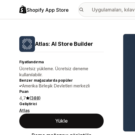
Shopify App Store
Öne ç
Atlas: AI Store Builder
Fiyatlandırma
Ücretsiz yükleme. Ücretsiz deneme
kullanılabilir.
Benzer mağazalarda popüler
Amerika Birleşik Devletleri merkezli
Puan
4,7
(388)
Geliştirici
Atlas
Yükle