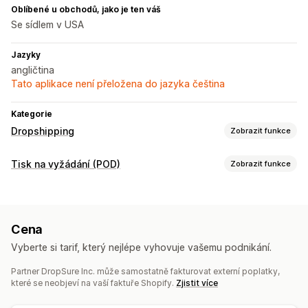
Oblíbené u obchodů, jako je ten váš
Se sídlem v USA
Jazyky
angličtina
Tato aplikace není přeložena do jazyka čeština
Kategorie
Dropshipping
Zobrazit funkce
Produkty, které můžete prodávat
Tisk na vyžádání (POD)
Zobrazit funkce
Oblečení a doplňky
Tašky a zavazadla
Dům a zahrada
Přizpůsobení produktů
Zdraví a krása
Elektronika
Umění a řemesla
Hračky a hry
Soukromé štítky
Vlastní balení
Navrhovací nástroje
Dětské zboží
Sportovní zboží
Chovatelské potřeby
Cena
Generátor maket
Personalizace
Nábytek
Firmy a kancelář
Hardware
Vyberte si tarif, který nejlépe vyhovuje vašemu podnikání.
Automobilový průmysl
Produkty
Partner DropSure Inc. může samostatně fakturovat externí poplatky,
Tašky
Oděvy
Nápojové sklo
Domácí dekorace
Zdrojové lokality
které se neobjeví na vaší faktuře Shopify.
Zjistit více
Chovatelské potřeby
Argentina
Austrálie
Belgie
Brazílie
Chile
Dánsko
Egypt