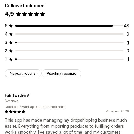
Celkové hodnocení
4,9
5
48
4
0
3
1
2
0
1
1
Napsat recenzi
Všechny recenze
Hair Sweden
Švédsko
Doba používání aplikace: 24 hodinami
4. srpen 2026
This app has made managing my dropshipping business much
easier. Everything from importing products to fulfilling orders
works smoothly. I've saved a lot of time, and my customers