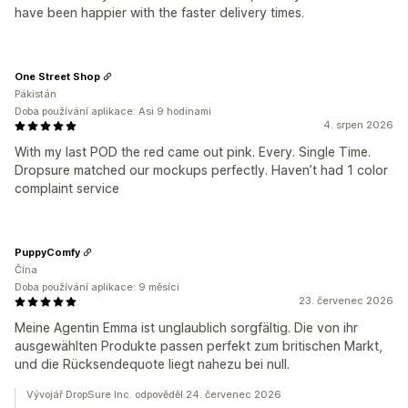
have been happier with the faster delivery times.
One Street Shop
Pákistán
Doba používání aplikace: Asi 9 hodinami
4. srpen 2026
With my last POD the red came out pink. Every. Single Time.
Dropsure matched our mockups perfectly. Haven’t had 1 color
complaint service
PuppyComfy
Čína
Doba používání aplikace: 9 měsíci
23. červenec 2026
Meine Agentin Emma ist unglaublich sorgfältig. Die von ihr
ausgewählten Produkte passen perfekt zum britischen Markt,
und die Rücksendequote liegt nahezu bei null.
Vývojář DropSure Inc. odpověděl 24. červenec 2026