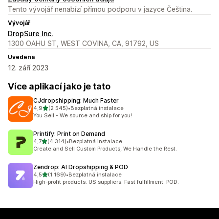
Tento vývojář nenabízí přímou podporu v jazyce Čeština.
Vývojář
DropSure Inc.
1300 OAHU ST, WEST COVINA, CA, 91792, US
Uvedena
12. září 2023
Více aplikací jako je tato
CJdropshipping: Much Faster
z 5 hvězd
4,9
(2 545)
•
Bezplatná instalace
Celkový počet recenzí: 2545
You Sell - We source and ship for you!
Printify: Print on Demand
z 5 hvězd
4,7
(4 314)
•
Bezplatná instalace
Celkový počet recenzí: 4314
Create and Sell Custom Products, We Handle the Rest.
Zendrop: AI Dropshipping & POD
z 5 hvězd
4,5
(1 169)
•
Bezplatná instalace
Celkový počet recenzí: 1169
High-profit products. US suppliers. Fast fulfillment. POD.