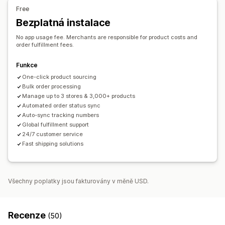
Finsko
Francie
Francouzská Guyana
Možnosti dopravy
Free
Francouzská Polynésie
Francouzská jižní území
Přes třetí stranu
Bezplatná instalace
Vlastní doprava
Celosvětové plnění
Hongkong – ZAO Číny
Indie
Indonésie
Irsko
Itálie
Sledování objednávek
No app usage fee. Merchants are responsible for product costs and
Kanada
Kolumbie
Německo
Spojené království
order fulfillment fees.
Spojené státy
Írán
Čína
Řecko
Funkce
One-click product sourcing
Bulk order processing
Manage up to 3 stores & 3,000+ products
Automated order status sync
Auto-sync tracking numbers
Global fulfillment support
24/7 customer service
Fast shipping solutions
Všechny poplatky jsou fakturovány v měně USD.
Recenze
(50)