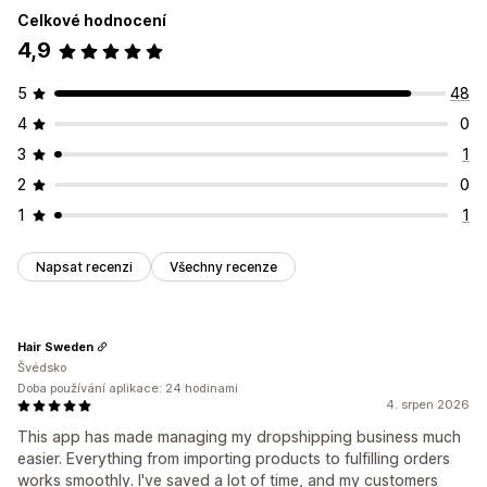
Celkové hodnocení
4,9
5
48
4
0
3
1
2
0
1
1
Napsat recenzi
Všechny recenze
Hair Sweden
Švédsko
Doba používání aplikace: 24 hodinami
4. srpen 2026
This app has made managing my dropshipping business much
easier. Everything from importing products to fulfilling orders
works smoothly. I've saved a lot of time, and my customers