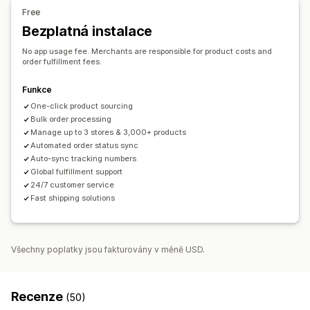
Finsko
Francie
Francouzská Guyana
Možnosti dopravy
Free
Francouzská Polynésie
Francouzská jižní území
Přes třetí stranu
Bezplatná instalace
Vlastní doprava
Celosvětové plnění
Hongkong – ZAO Číny
Indie
Indonésie
Irsko
Itálie
Sledování objednávek
No app usage fee. Merchants are responsible for product costs and
Kanada
Kolumbie
Německo
Spojené království
order fulfillment fees.
Spojené státy
Írán
Čína
Řecko
Funkce
One-click product sourcing
Bulk order processing
Manage up to 3 stores & 3,000+ products
Automated order status sync
Auto-sync tracking numbers
Global fulfillment support
24/7 customer service
Fast shipping solutions
Všechny poplatky jsou fakturovány v měně USD.
Recenze
(50)