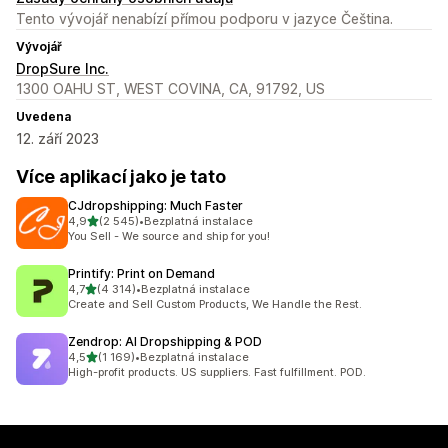
Tento vývojář nenabízí přímou podporu v jazyce Čeština.
Vývojář
DropSure Inc.
1300 OAHU ST, WEST COVINA, CA, 91792, US
Uvedena
12. září 2023
Více aplikací jako je tato
CJdropshipping: Much Faster
z 5 hvězd
4,9
(2 545)
•
Bezplatná instalace
Celkový počet recenzí: 2545
You Sell - We source and ship for you!
Printify: Print on Demand
z 5 hvězd
4,7
(4 314)
•
Bezplatná instalace
Celkový počet recenzí: 4314
Create and Sell Custom Products, We Handle the Rest.
Zendrop: AI Dropshipping & POD
z 5 hvězd
4,5
(1 169)
•
Bezplatná instalace
Celkový počet recenzí: 1169
High-profit products. US suppliers. Fast fulfillment. POD.