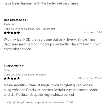
have been happier with the faster delivery times.
One Street Shop
Pákistán
Doba používání aplikace: Asi 9 hodinami
4. srpen 2026
With my last POD the red came out pink. Every. Single Time.
Dropsure matched our mockups perfectly. Haven’t had 1 color
complaint service
PuppyComfy
Čína
Doba používání aplikace: 9 měsíci
23. červenec 2026
Meine Agentin Emma ist unglaublich sorgfältig. Die von ihr
ausgewählten Produkte passen perfekt zum britischen Markt,
und die Rücksendequote liegt nahezu bei null.
Vývojář DropSure Inc. odpověděl 24. červenec 2026