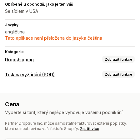
Oblíbené u obchodů, jako je ten váš
Se sídlem v USA
Jazyky
angličtina
Tato aplikace není přeložena do jazyka čeština
Kategorie
Dropshipping
Zobrazit funkce
Produkty, které můžete prodávat
Tisk na vyžádání (POD)
Zobrazit funkce
Oblečení a doplňky
Tašky a zavazadla
Dům a zahrada
Přizpůsobení produktů
Zdraví a krása
Elektronika
Umění a řemesla
Hračky a hry
Soukromé štítky
Vlastní balení
Navrhovací nástroje
Dětské zboží
Sportovní zboží
Chovatelské potřeby
Cena
Generátor maket
Personalizace
Nábytek
Firmy a kancelář
Hardware
Vyberte si tarif, který nejlépe vyhovuje vašemu podnikání.
Automobilový průmysl
Produkty
Partner DropSure Inc. může samostatně fakturovat externí poplatky,
Tašky
Oděvy
Nápojové sklo
Domácí dekorace
Zdrojové lokality
které se neobjeví na vaší faktuře Shopify.
Zjistit více
Chovatelské potřeby
Argentina
Austrálie
Belgie
Brazílie
Chile
Dánsko
Egypt