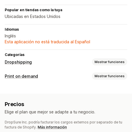
Popular en tiendas como la tuya
Ubicadas en Estados Unidos
Idiomas
Inglés
Esta aplicación no está traducida al Español
Categorías
Dropshipping
Mostrar funciones
Productos que puedes adquirir
Print on demand
Mostrar funciones
Ropa y accesorios
Maletas y equipaje
Hogar y jardín
Personalización de productos
Salud y belleza
Electrónica
Arte y manualidades
Etiquetas privadas
Embalaje personalizado
Juguetes y juegos
Productos para bebés
Precios
Herramientas de diseño
Generador de prototipos
Productos deportivos
Productos para mascotas
Muebles
Elige el plan que mejor se adapte a tu negocio.
Personalización
Negocio y oficina
Hardware
Automóvil
DropSure Inc. podría facturar los cargos externos por separado de tu
Productos
Sucursales de abastecimiento
factura de Shopify.
Más información
Bolsos
Vestimenta
Cristalería
Decoración del hogar