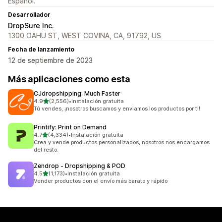
Español.
Desarrollador
DropSure Inc.
1300 OAHU ST, WEST COVINA, CA, 91792, US
Fecha de lanzamiento
12 de septiembre de 2023
Más aplicaciones como esta
CJdropshipping: Much Faster
de 5 estrellas
4.9
(2,556)
•
Instalación gratuita
2556 reseñas en total
Tú vendes, ¡nosotros buscamos y enviamos los productos por ti!
Printify: Print on Demand
de 5 estrellas
4.7
(4,334)
•
Instalación gratuita
4334 reseñas en total
Crea y vende productos personalizados, nosotros nos encargamos
del resto.
Zendrop ‑ Dropshipping & POD
de 5 estrellas
4.5
(1,173)
•
Instalación gratuita
1173 reseñas en total
Vender productos con el envío más barato y rápido