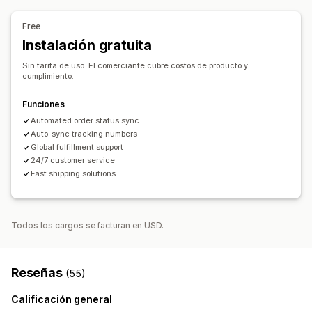
Alemania
Argentina
Australia
Brasil
Bélgica
Canadá
Productos para mascotas
Chile
China
Colombia
Dinamarca
Egipto
Estados Unidos
Free
Finlandia
Francia
Grecia
Guayana Francesa
India
Opciones de envío
Instalación gratuita
Indonesia
Irlanda
Irán
Italia
Polinesia Francesa
Etiqueta blanca
Envío personalizado
Preparación general
Sin tarifa de uso. El comerciante cubre costos de producto y
RAE de Hong Kong (China)
Reino Unido
cumplimiento.
Seguimiento de pedidos
Territorios Australes Franceses
Funciones
Automated order status sync
Auto-sync tracking numbers
Global fulfillment support
24/7 customer service
Fast shipping solutions
Todos los cargos se facturan en USD.
Reseñas
(55)
Calificación general