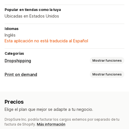
Popular en tiendas como la tuya
Ubicadas en Estados Unidos
Idiomas
Inglés
Esta aplicación no está traducida al Español
Categorías
Dropshipping
Mostrar funciones
Productos que puedes adquirir
Print on demand
Mostrar funciones
Ropa y accesorios
Maletas y equipaje
Hogar y jardín
Personalización de productos
Salud y belleza
Electrónica
Arte y manualidades
Etiquetas privadas
Embalaje personalizado
Juguetes y juegos
Productos para bebés
Precios
Herramientas de diseño
Generador de prototipos
Productos deportivos
Productos para mascotas
Muebles
Elige el plan que mejor se adapte a tu negocio.
Personalización
Negocio y oficina
Hardware
Automóvil
DropSure Inc. podría facturar los cargos externos por separado de tu
Productos
Sucursales de abastecimiento
factura de Shopify.
Más información
Bolsos
Vestimenta
Cristalería
Decoración del hogar