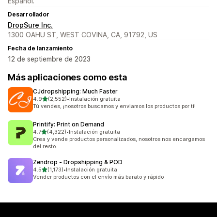
Español.
Desarrollador
DropSure Inc.
1300 OAHU ST, WEST COVINA, CA, 91792, US
Fecha de lanzamiento
12 de septiembre de 2023
Más aplicaciones como esta
CJdropshipping: Much Faster
de 5 estrellas
4.9
(2,552)
•
Instalación gratuita
2552 reseñas en total
Tú vendes, ¡nosotros buscamos y enviamos los productos por ti!
Printify: Print on Demand
de 5 estrellas
4.7
(4,322)
•
Instalación gratuita
4322 reseñas en total
Crea y vende productos personalizados, nosotros nos encargamos
del resto.
Zendrop ‑ Dropshipping & POD
de 5 estrellas
4.5
(1,173)
•
Instalación gratuita
1173 reseñas en total
Vender productos con el envío más barato y rápido