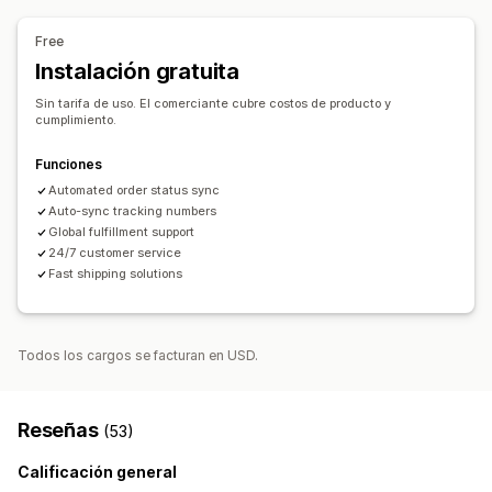
Alemania
Argentina
Australia
Brasil
Bélgica
Canadá
Productos para mascotas
Chile
China
Colombia
Dinamarca
Egipto
Estados Unidos
Free
Finlandia
Francia
Grecia
Guayana Francesa
India
Opciones de envío
Instalación gratuita
Indonesia
Irlanda
Irán
Italia
Polinesia Francesa
Etiqueta blanca
Envío personalizado
Preparación general
Sin tarifa de uso. El comerciante cubre costos de producto y
RAE de Hong Kong (China)
Reino Unido
cumplimiento.
Seguimiento de pedidos
Territorios Australes Franceses
Funciones
Automated order status sync
Auto-sync tracking numbers
Global fulfillment support
24/7 customer service
Fast shipping solutions
Todos los cargos se facturan en USD.
Reseñas
(53)
Calificación general