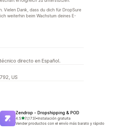
schäft erfolgreich zu unterstützen.
n. Vielen Dank, dass du dich für DropSure
dich weiterhin beim Wachstum deines E-
técnico directo en Español.
792, US
Zendrop ‑ Dropshipping & POD
de 5 estrellas
4.5
(1,173)
•
Instalación gratuita
1173 reseñas en total
Vender productos con el envío más barato y rápido