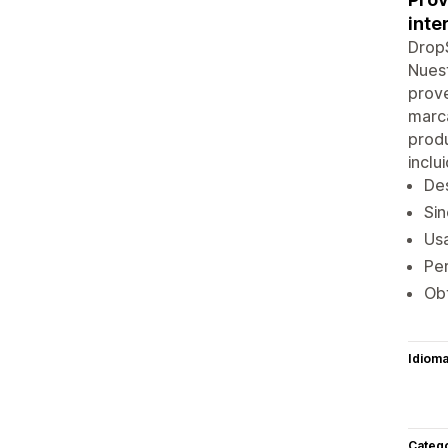
inte
DropS
Nuest
prove
marca
produ
inclu
De
Sin
Usa
Per
Ob
Idiom
Categ