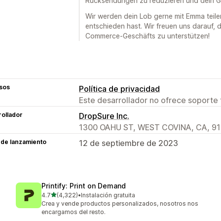
Rücksendungen zu reduzieren und dein Ge
Wir werden dein Lob gerne mit Emma teile
entschieden hast. Wir freuen uns darauf, 
Commerce-Geschäfts zu unterstützen!
sos
Política de privacidad
Este desarrollador no ofrece soporte 
ollador
DropSure Inc.
1300 OAHU ST, WEST COVINA, CA, 91
 de lanzamiento
12 de septiembre de 2023
Printify: Print on Demand
de 5 estrellas
4.7
(4,322)
•
Instalación gratuita
4322 reseñas en total
Crea y vende productos personalizados, nosotros nos
encargamos del resto.