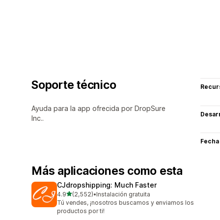
Soporte técnico
Recur
Ayuda para la app ofrecida por DropSure
Desarr
Inc..
Fecha
Más aplicaciones como esta
CJdropshipping: Much Faster
de 5 estrellas
4.9
(2,552)
•
Instalación gratuita
2552 reseñas en total
Tú vendes, ¡nosotros buscamos y enviamos los
productos por ti!