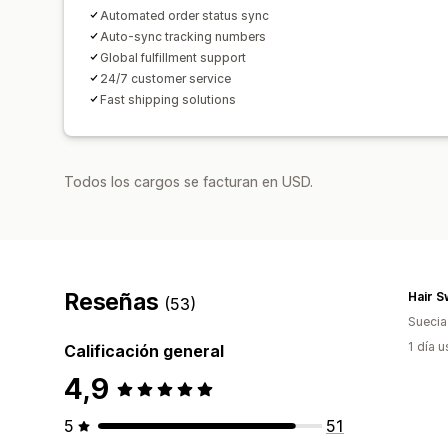
Automated order status sync
Auto-sync tracking numbers
Global fulfillment support
24/7 customer service
Fast shipping solutions
Todos los cargos se facturan en USD.
Reseñas
Hair 
(53)
Suecia
1 día 
Calificación general
4,9
5
51