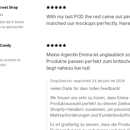
treet Shop
án
With my last POD the red came out pin
dor de 9 horas
matched our mockups perfectly. Haven
 la aplicación
Comfy
Meine Agentin Emma ist unglaublich so
s usando la
Produkte passen perfekt zum britisc
ción
liegt nahezu bei null.
DropSure Inc. respondió 24 de julio de 2026
vielen Dank für dein tolles Feedback!
Wir freuen uns sehr zu hören, dass Emma d
Produktauswahl perfekt zu deinem Zielmar
Shopify-Händlern zusammen, um passend
Marktanforderungen und Kundenbedürfnis
Es ist großartig zu wissen, dass die Pro