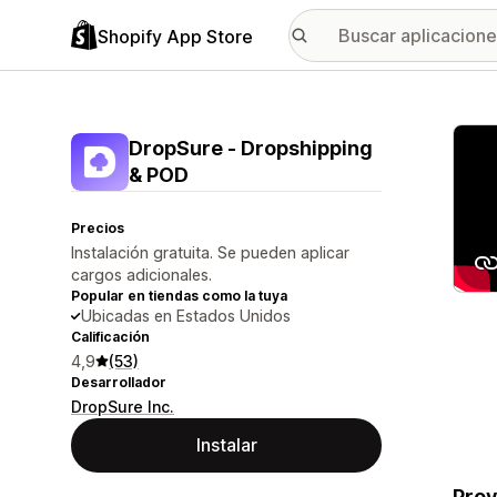
Shopify App Store
Galer
DropSure ‑ Dropshipping
& POD
Precios
Instalación gratuita. Se pueden aplicar
cargos adicionales.
Popular en tiendas como la tuya
Ubicadas en Estados Unidos
Calificación
4,9
(53)
Desarrollador
DropSure Inc.
Instalar
Prov