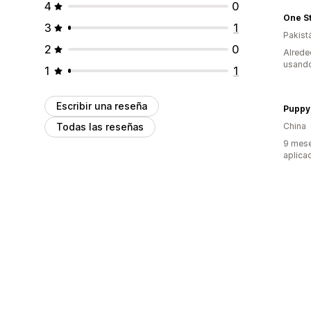
4
0
One S
3
1
Pakist
2
0
Alrede
usando
1
1
Escribir una reseña
Puppy
Todas las reseñas
China
9 mese
aplica