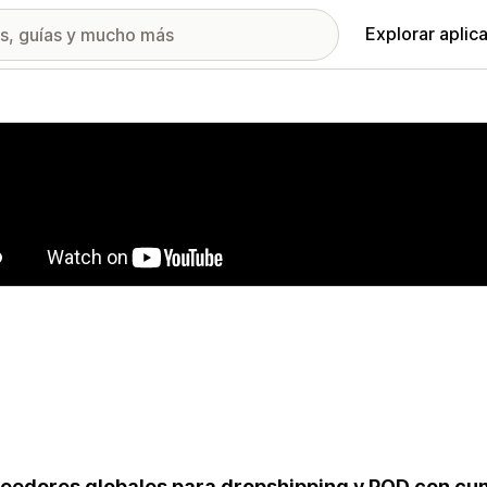
Explorar aplic
ía de imágenes destacadas
eedores globales para dropshipping y POD con cu