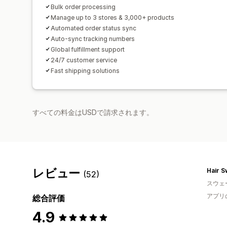
Bulk order processing
Manage up to 3 stores & 3,000+ products
Automated order status sync
Auto-sync tracking numbers
Global fulfillment support
24/7 customer service
Fast shipping solutions
すべての料金はUSDで請求されます。
レビュー
Hair 
(52)
スウェ
アプリ
総合評価
4.9