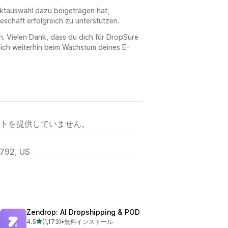
duktauswahl dazu beigetragen hat,
schäft erfolgreich zu unterstützen.
n. Vielen Dank, dass du dich für DropSure
dich weiterhin beim Wachstum deines E-
トを提供していません。
792, US
Zendrop: AI Dropshipping & POD
5つ星中
4.5
(1,173)
•
無料インストール
合計レビュー数：1173件