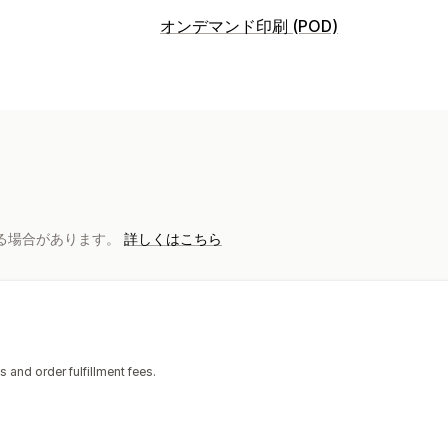
販売可能な商品
オンデマンド印刷 (POD)
衣料品・アクセサリー
バッグ・スーツ
商品のカスタマイズ
健康・美容
電化製品
アート・クラフ
プライベートラベル
カスタムパッケー
スポーツ用品
ペット用品
家具
ビジネ
モックアップジェネレーター
パーソナ
自動車関連
商品
調達ロケーション
バッグ
アパレル
グラス・カップ
イン
アイルランド
アメリカ合衆国
アルゼ
インド
インドネシア
エジプト
オース
配送オプション
求がある場合があります。
詳しくはこちら
コロンビア
チリ
デンマーク
ドイツ
ホワイトラベル
カスタム配送
グロー
ベルギー
中国
中華人民共和国香港特
仏領極南諸島
and order fulfillment fees.