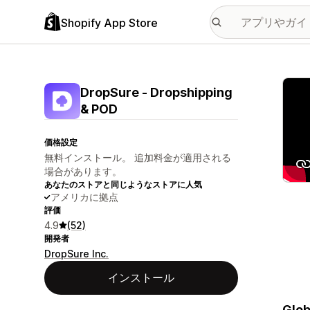
Shopify App Store
特集
DropSure ‑ Dropshipping
& POD
価格設定
無料インストール。 追加料金が適用される
場合があります。
あなたのストアと同じようなストアに人気
アメリカに拠点
評価
4.9
(52)
開発者
DropSure Inc.
インストール
Glob