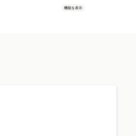
機能を表示
ケース
インテリア・園芸品
ト
おもちゃ・ゲーム
ベビー用品
ジ
デザインツール
ス・事務用品
ハードウェア
ライズ
テリア雑貨
ペット用品
ンチン
イギリス
イタリア
イラン
トラリア
カナダ
ギリシャ
フィンランド
フランス
ブラジル
バルフルフィルメント
注文追跡
別行政区
仏領ギアナ
仏領ポリネシア