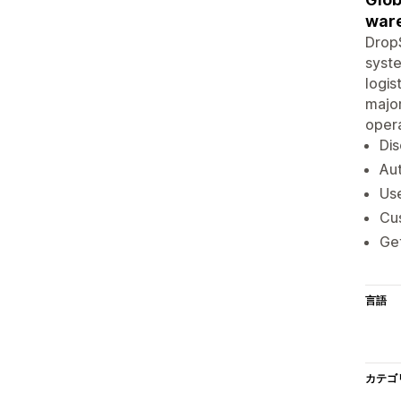
war
DropS
syste
logis
major
opera
Dis
Aut
Use
Cu
Ge
言語
カテゴ