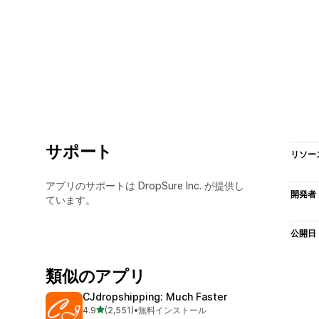
サポート
リソー
アプリのサポートは DropSure Inc. が提供し
開発者
ています。
公開日
類似のアプリ
CJdropshipping: Much Faster
5つ星中
4.9
(2,551)
•
無料インストール
合計レビュー数：2551件