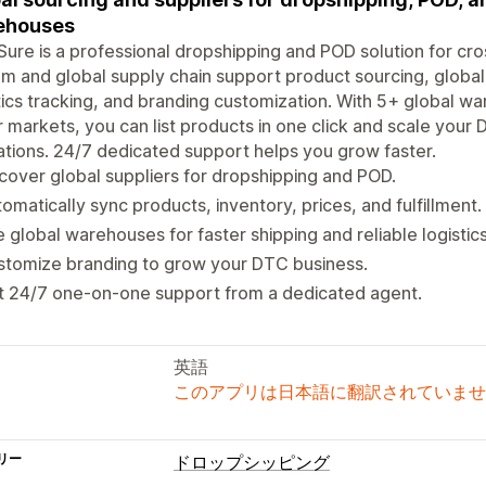
ehouses
ure is a professional dropshipping and POD solution for cro
m and global supply chain support product sourcing, global 
tics tracking, and branding customization. With 5+ global w
 markets, you can list products in one click and scale your
tions. 24/7 dedicated support helps you grow faster.
cover global suppliers for dropshipping and POD.
omatically sync products, inventory, prices, and fulfillment.
 global warehouses for faster shipping and reliable logistics
stomize branding to grow your DTC business.
t 24/7 one-on-one support from a dedicated agent.
英語
このアプリは日本語に翻訳されていませ
リー
ドロップシッピング