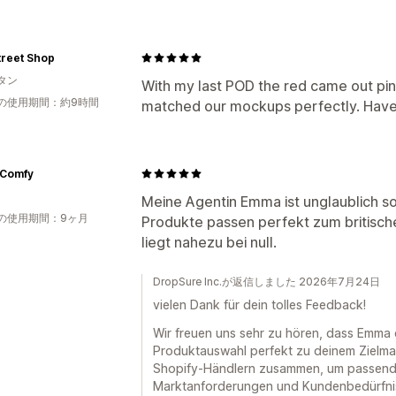
treet Shop
タン
With my last POD the red came out pin
の使用期間：約9時間
matched our mockups perfectly. Haven
Comfy
Meine Agentin Emma ist unglaublich so
の使用期間：9ヶ月
Produkte passen perfekt zum britisc
liegt nahezu bei null.
DropSure Inc.が返信しました 2026年7月24日
vielen Dank für dein tolles Feedback!
Wir freuen uns sehr zu hören, dass Emma d
Produktauswahl perfekt zu deinem Zielmar
Shopify-Händlern zusammen, um passend
Marktanforderungen und Kundenbedürfnis