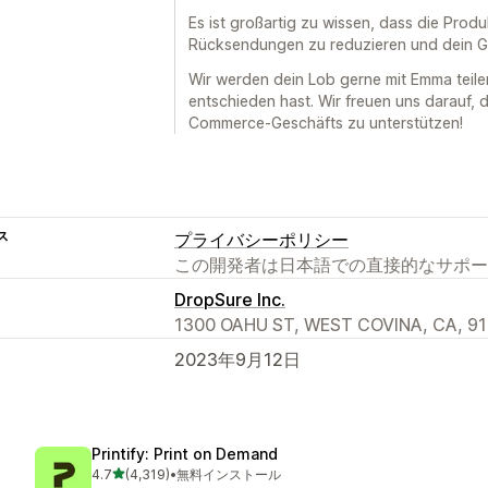
Es ist großartig zu wissen, dass die Pro
Rücksendungen zu reduzieren und dein Ge
Wir werden dein Lob gerne mit Emma teile
entschieden hast. Wir freuen uns darauf, 
Commerce-Geschäfts zu unterstützen!
ス
プライバシーポリシー
この開発者は日本語での直接的なサポー
DropSure Inc.
1300 OAHU ST, WEST COVINA, CA, 91
2023年9月12日
Printify: Print on Demand
5つ星中
4.7
(4,319)
•
無料インストール
合計レビュー数：4319件