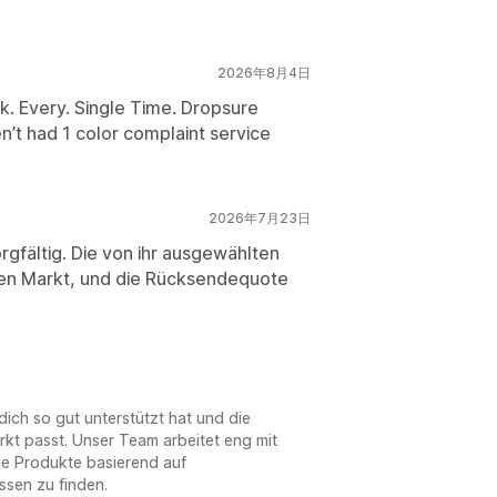
2026年8月4日
k. Every. Single Time. Dropsure
’t had 1 color complaint service
2026年7月23日
rgfältig. Die von ihr ausgewählten
hen Markt, und die Rücksendequote
ich so gut unterstützt hat und die
kt passt. Unser Team arbeitet eng mit
e Produkte basierend auf
sen zu finden.