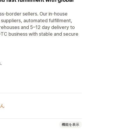
ss-border sellers. Our in-house
suppliers, automated fulfillment,
arehouses and 5–12 day delivery to
 DTC business with stable and secure
.
ん
機能を表示