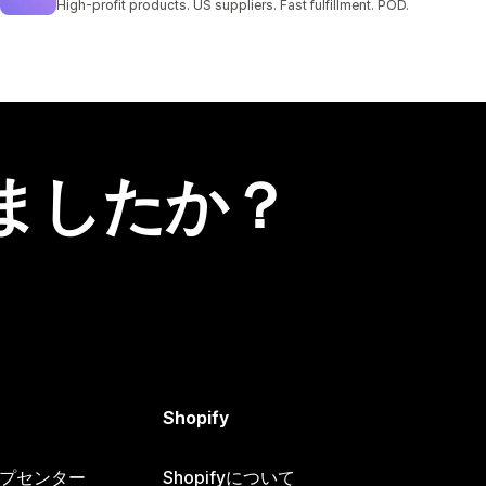
High-profit products. US suppliers. Fast fulfillment. POD.
ましたか？
Shopify
ヘルプセンター
Shopifyについて