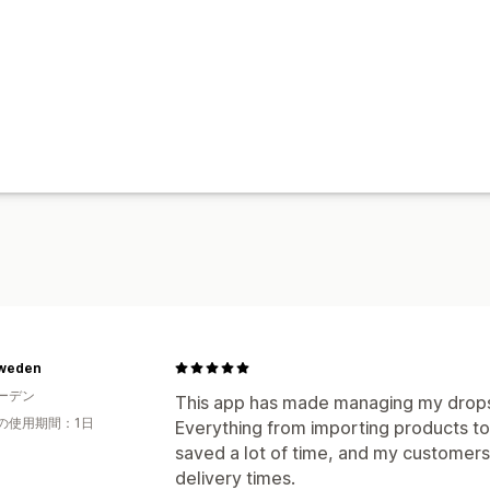
Sweden
ーデン
This app has made managing my drops
の使用期間：1日
Everything from importing products to 
saved a lot of time, and my customers
delivery times.