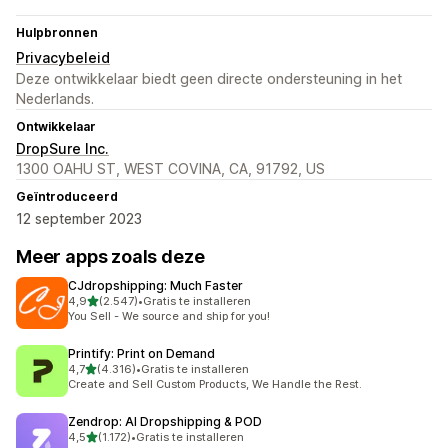
Hulpbronnen
Privacybeleid
Deze ontwikkelaar biedt geen directe ondersteuning in het
Nederlands.
Ontwikkelaar
DropSure Inc.
1300 OAHU ST, WEST COVINA, CA, 91792, US
Geïntroduceerd
12 september 2023
Meer apps zoals deze
CJdropshipping: Much Faster
van 5 sterren
4,9
(2.547)
•
Gratis te installeren
2547 recensies in totaal
You Sell - We source and ship for you!
Printify: Print on Demand
van 5 sterren
4,7
(4.316)
•
Gratis te installeren
4316 recensies in totaal
Create and Sell Custom Products, We Handle the Rest.
Zendrop: AI Dropshipping & POD
van 5 sterren
4,5
(1.172)
•
Gratis te installeren
1172 recensies in totaal