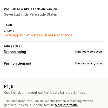
Populair bij winkels zoals die van jou
Gevestigd in de Verenigde Staten
Talen
Engels
Deze app is niet vertaald in het Nederlands
Categorieën
Dropshipping
Functies weergeven
Producten die je kunt verkopen
Print on demand
Functies weergeven
Kleding en accessoires
Tassen en koffers
Huis en tuin
Productaanpassing
Gezondheid en schoonheid
Elektronica
Kunst en ambacht
Eigen labels
Aangepaste verpakking
Ontwerptools
Speelgoed en spellen
Babyproducten
Sportproducten
Prijs
Mockup-generator
Personalisering
Huisdierproducten
Meubilair
Bedrijf en kantoor
Hardware
Kies het abonnement dat het beste bij je bedrijf past.
Automotive
Producten
Er kunnen door DropSure Inc. externe kosten in rekening worden
Bags
Apparel
Drinkware
Woondecoratie
Inkooplocaties
gebracht, los van je Shopify-factuur.
Meer informatie