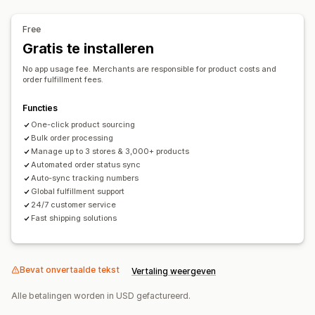
Huisdierproducten
Argentinië
Australië
België
Brazilië
Canada
Chili
China
Colombia
Denemarken
Duitsland
Egypte
Finland
Verzendopties
Free
Frankrijk
Frans-Guyana
Frans-Polynesië
White label
Gratis te installeren
Aangepast verzenden
Wereldwijde fulfilment
Franse Gebieden in de zuidelijke Indische Oceaan
Bestellingen volgen
No app usage fee. Merchants are responsible for product costs and
Griekenland
Hongkong SAR van China
Ierland
India
order fulfillment fees.
Indonesië
Iran
Italië
Verenigd Koninkrijk
Functies
Verenigde Staten
One-click product sourcing
Bulk order processing
Manage up to 3 stores & 3,000+ products
Automated order status sync
Auto-sync tracking numbers
Global fulfillment support
24/7 customer service
Fast shipping solutions
Bevat onvertaalde tekst
Vertaling weergeven
Alle betalingen worden in USD gefactureerd.