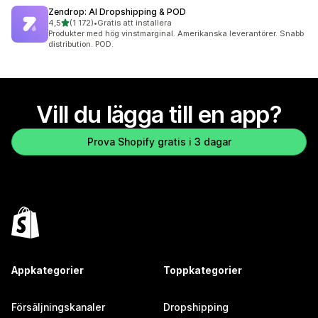
Zendrop: AI Dropshipping & POD
av 5 stjärnor
4,5
(1 172)
•
Gratis att installera
1172 recensioner totalt
Produkter med hög vinstmarginal. Amerikanska leverantörer. Snabb
distribution. POD.
Vill du lägga till en app?
Prova Shopify gratis i 3 dagar
Appkategorier
Toppkategorier
Försäljningskanaler
Dropshipping