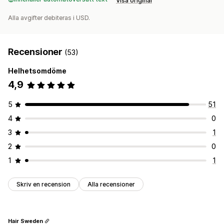
Visa original
Alla avgifter debiteras i USD.
Recensioner
(53)
Helhetsomdöme
4,9
5
51
4
0
3
1
2
0
1
1
Skriv en recension
Alla recensioner
Hair Sweden