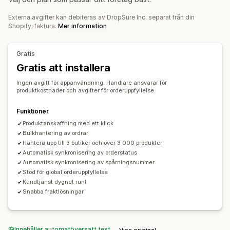
Företags- och kontorsprodukter
Maskinvara
Bilprodukter
Produkter
Externa avgifter kan debiteras av DropSure Inc. separat från din
Väskor
Apparel
Dryckesartiklar
Heminredning
Inköpsställen
Shopify-faktura.
Mer information
Husdjursprodukter
Argentina
Australien
Belgien
Brasilien
Chile
Colombia
Danmark
Egypten
Finland
Frankrike
Franska Guyana
Leveransalternativ
Gratis
Franska Polynesien
Franska sydterritorierna
Grekland
Vit etikett
Gratis att installera
Anpassad leverans
Global leverans
Hongkong SAR
Indien
Indonesien
Iran
Irland
Italien
Orderspårning
Ingen avgift för appanvändning. Handlare ansvarar för
Kanada
Kina
Storbritannien
Tyskland
USA
produktkostnader och avgifter för orderuppfyllelse.
Funktioner
Produktanskaffning med ett klick
Bulkhantering av ordrar
Hantera upp till 3 butiker och över 3 000 produkter
Automatisk synkronisering av orderstatus
Automatisk synkronisering av spårningsnummer
Stöd för global orderuppfyllelse
Kundtjänst dygnet runt
Snabba fraktlösningar
Innehåller automatöversatt text