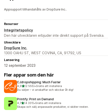
Appsupport tillhandahålls av DropSure Inc..
Resurser
Integritetspolicy
Den här utvecklaren erbjuder inte direkt support på Svenska.
Utvecklare
DropSure Inc.
1300 OAHU ST, WEST COVINA, CA, 91792, US
Lansering
12 september 2023
Fler appar som den här
CJdropshipping: Much Faster
av 5 stjärnor
4,9
(2 555)
•
Gratis att installera
2555 recensioner totalt
Du säljer – vi anskaffar och skickar åt dig!
Printify: Print on Demand
av 5 stjärnor
4,7
(4 331)
•
Gratis att installera
4331 recensioner totalt
Skapa och sälj anpassade produkter, vi sköter resten.