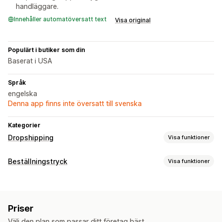
handläggare.
Innehåller automatöversatt text
Visa original
Populärt i butiker som din
Baserat i USA
Språk
engelska
Denna app finns inte översatt till svenska
Kategorier
Dropshipping
Visa funktioner
Vilka produkter du kan köpa in
Beställningstryck
Visa funktioner
Kläder och accessoarer
Väskor och bagage
Produktanpassning
Hem och trädgård
Hälsa och skönhet
Elektronik
Privata etiketter
Anpassad paketering
Designverktyg
Konst och hantverk
Leksaker och spel
Babyprodukter
Priser
Generator för modellering
Personlig anpassning
Sportprodukter
Husdjursprodukter
Möbler
Välj den plan som passar ditt företag bäst.