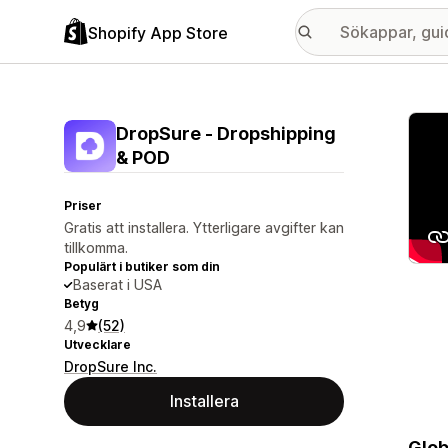
Shopify App Store
Galle
DropSure ‑ Dropshipping
& POD
Priser
Gratis att installera. Ytterligare avgifter kan
tillkomma.
Populärt i butiker som din
Baserat i USA
Betyg
4,9
(52)
Utvecklare
DropSure Inc.
Installera
Glob