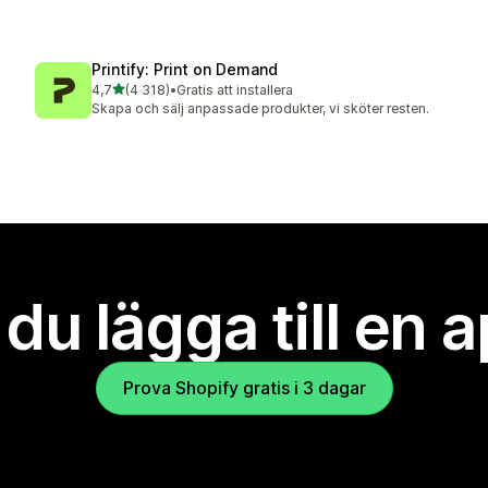
Printify: Print on Demand
av 5 stjärnor
4,7
(4 318)
•
Gratis att installera
4318 recensioner totalt
Skapa och sälj anpassade produkter, vi sköter resten.
l du lägga till en 
Prova Shopify gratis i 3 dagar