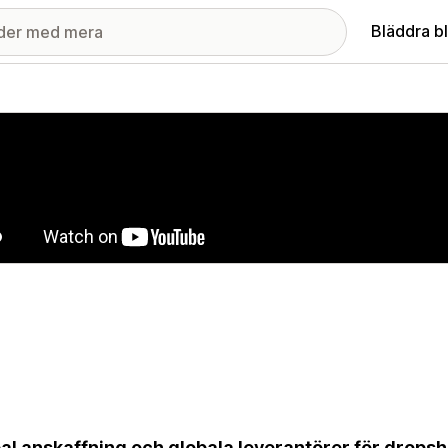
Bläddra b
ri med utvalda bilder
al anskaffning och globala leverantörer för drops