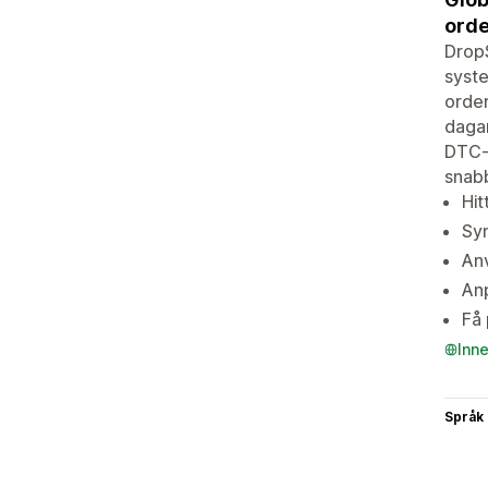
orde
DropS
syste
order
dagar
DTC-v
snab
Hit
Syn
Anv
Anp
Få 
Inn
Språk