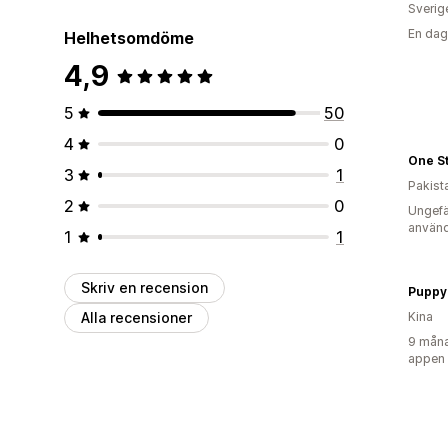
Sverig
En dag
Helhetsomdöme
4,9
5
50
4
0
One S
3
1
Pakist
2
0
Ungefä
använd
1
1
Skriv en recension
Puppy
Alla recensioner
Kina
9 måna
appen