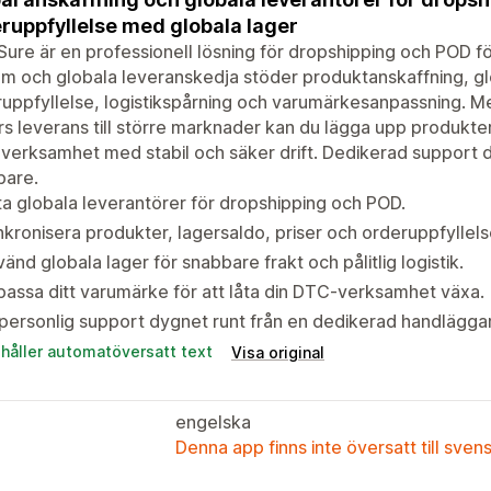
ruppfyllelse med globala lager
ure är en professionell lösning för dropshipping och POD för 
m och globala leveranskedja stöder produktanskaffning, gl
uppfyllelse, logistikspårning och varumärkesanpassning. M
s leverans till större marknader kan du lägga upp produkter
erksamhet med stabil och säker drift. Dedikerad support dy
bare.
ta globala leverantörer för dropshipping och POD.
kronisera produkter, lagersaldo, priser och orderuppfyllels
änd globala lager för snabbare frakt och pålitlig logistik.
assa ditt varumärke för att låta din DTC-verksamhet växa.
personlig support dygnet runt från en dedikerad handlägga
ehåller automatöversatt text
Visa original
engelska
Denna app finns inte översatt till sven