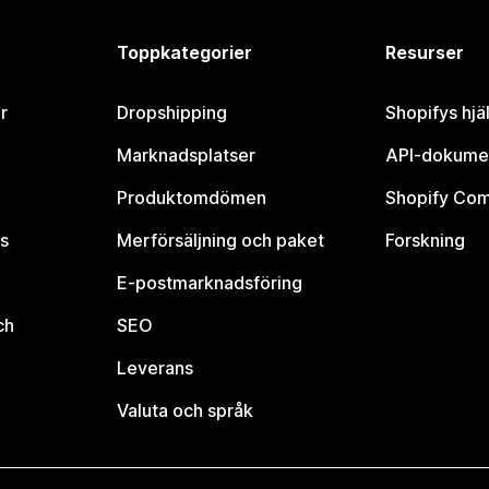
Toppkategorier
Resurser
r
Dropshipping
Shopifys hjä
Marknadsplatser
API-dokume
Produktomdömen
Shopify Co
s
Merförsäljning och paket
Forskning
E-postmarknadsföring
ch
SEO
Leverans
Valuta och språk