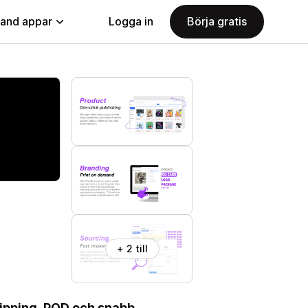
land appar
Logga in
Börja gratis
+ 2 till
hipping, POD och snabb