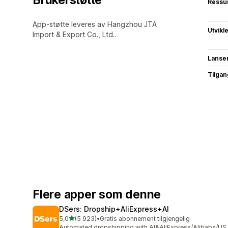
Ressu
App-støtte leveres av Hangzhou JTA
Utvikl
Import & Export Co., Ltd..
Lanse
Tilgang
Flere apper som denne
DSers: Dropship+AliExpress+AI
av 5 stjerner
5,0
(5 923)
•
Gratis abonnement tilgjengelig
Totalt 5923 omtaler
Automated dropshipping with AI&AliExpress/Alibaba/US