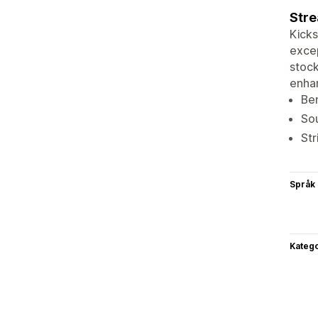
Stre
Kicks
excep
stock
enhan
Ben
Sou
Str
Språk
Katego