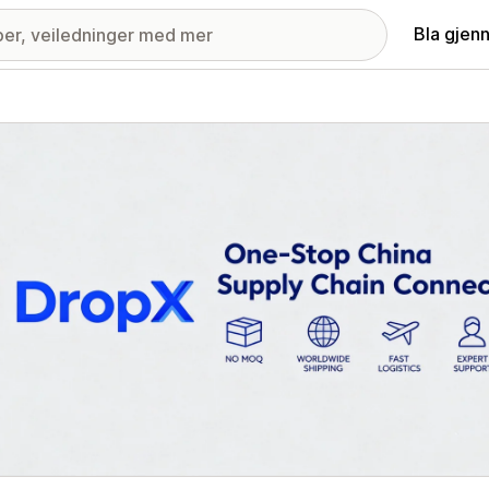
Bla gjen
ri med fremhevede bilder