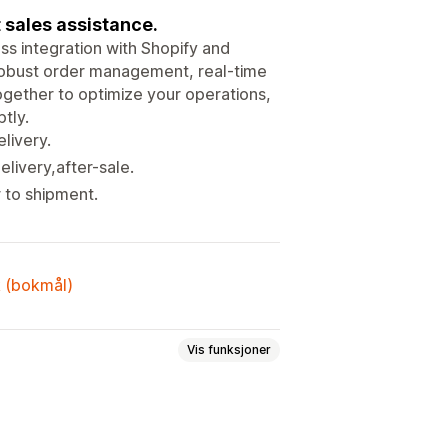
sales assistance.
ss integration with Shopify and
 robust order management, real-time
gether to optimize your operations,
tly.
livery.
livery,after-sale.
r to shipment.
k (bokmål)
Vis funksjoner
Kunst og håndverk
Babyprodukter