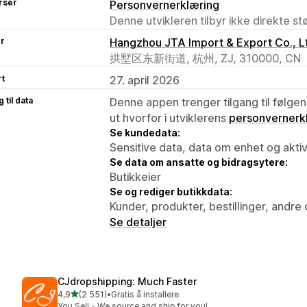
rser
Personvernerklæring
Denne utvikleren tilbyr ikke direkte s
er
Hangzhou JTA Import & Export Co., L
拱墅区东新街道, 杭州, ZJ, 310000, CN
rt
27. april 2026
 til data
Denne appen trenger tilgang til følgen
ut hvorfor i utviklerens
personvernerk
Se kundedata:
Sensitive data, data om enhet og aktiv
Se data om ansatte og bidragsytere:
Butikkeier
Se og rediger butikkdata:
Kunder, produkter, bestillinger, andre
Se detaljer
CJdropshipping: Much Faster
av 5 stjerner
4,9
(2 551)
•
Gratis å installere
Totalt 2551 omtaler
You Sell - We source and ship for you!