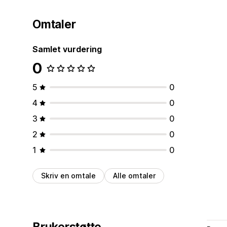
Omtaler
Samlet vurdering
0
5
0
4
0
3
0
2
0
1
0
Skriv en omtale
Alle omtaler
Brukerstøtte