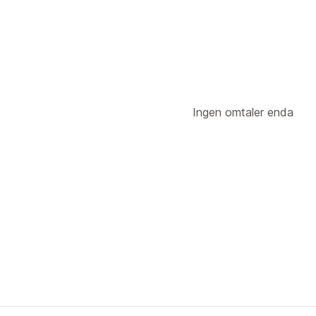
Bedrift og kontor
Innkjøpssteder
Hongkong SAR Kina
Kina
Storbritann
Ingen omtaler enda