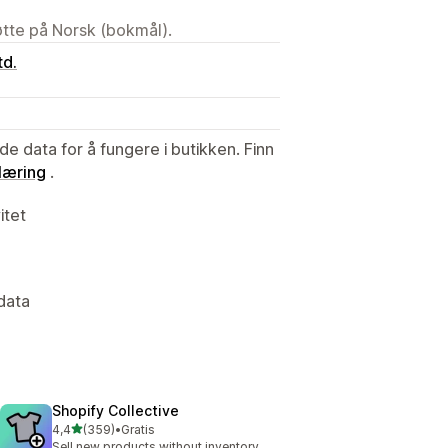
tøtte på Norsk (bokmål).
td.
de data for å fungere i butikken. Finn
læring
.
itet
 data
Shopify Collective
av 5 stjerner
4,4
(359)
•
Gratis
Totalt 359 omtaler
Sell new products without inventory