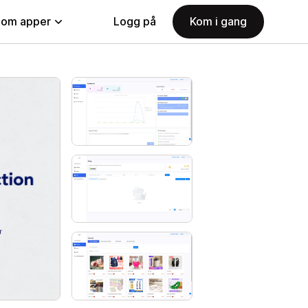
nom apper
Logg på
Kom i gang