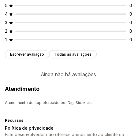
5
0
Visão rápida
Rodapés
Pop-ups
Formulários
Páginas 404
Páginas de imprensa
Páginas de carreiras
4
0
Páginas de informações jurídicas
Página de link na bio
3
0
Página de avaliações
Páginas de preços
2
0
Seções de temas
Páginas personalizadas
1
0
Gerenciamento de páginas
Escrever avaliação
Todas as avaliações
Elementos
Modelos
Código personalizado
Páginas AMP
Responsividade para dispositivos móveis
Testes A/B
Ainda não há avaliações
Atendimento
Atendimento do app oferecido por Digi Sidekick.
Recursos
Política de privacidade
Este desenvolvedor não oferece atendimento ao cliente no