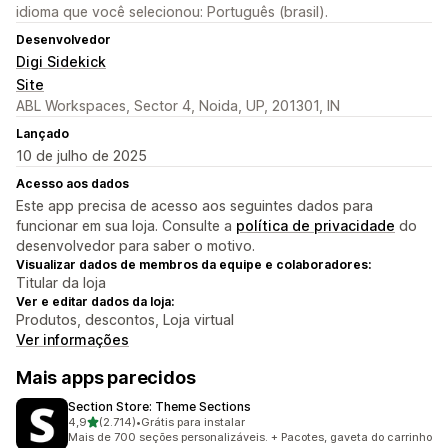
idioma que você selecionou: Português (brasil).
Desenvolvedor
Digi Sidekick
Site
ABL Workspaces, Sector 4, Noida, UP, 201301, IN
Lançado
10 de julho de 2025
Acesso aos dados
Este app precisa de acesso aos seguintes dados para
funcionar em sua loja. Consulte a
política de privacidade
do
desenvolvedor para saber o motivo.
Visualizar dados de membros da equipe e colaboradores:
Titular da loja
Ver e editar dados da loja:
Produtos, descontos, Loja virtual
Ver informações
Mais apps parecidos
Section Store: Theme Sections
de 5 estrelas
4,9
(2.714)
•
Grátis para instalar
2714 avaliações ao todo
Mais de 700 seções personalizáveis. + Pacotes, gaveta do carrinho