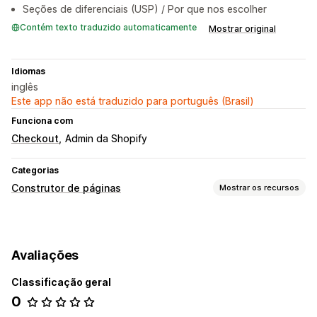
Seções de diferenciais (USP) / Por que nos escolher
Contém texto traduzido automaticamente
Mostrar original
Idiomas
inglês
Este app não está traduzido para português (Brasil)
Funciona com
Checkout
Admin da Shopify
Categorias
Construtor de páginas
Mostrar os recursos
Tipos de páginas
Páginas de destino
Páginas iniciais
Páginas de produtos
Avaliações
Coleções
Páginas de futuros lançamentos
Blogs
Perguntas frequentes
Páginas de centrais de ajuda
Classificação geral
Páginas de contato
Páginas "Quem somos"
0
Páginas de carrinhos
Páginas de agradecimento