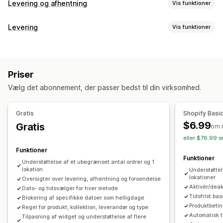
Levering og afhentning
Vis funktioner
Leveringsmuligheder
Levering
Vis funktioner
Datoblokke
Tidsfrister
Datovælger
Dynamiske priser
Labels og emballage
Ordregrænser
Minimumsværdier
Flere lokationer
Adressevalidering
Emballage
Stregkodescanning
Klargøringstider
Ruteplanlægning
Chaufførtildeling
Priser
Leveringsregler
Leveringsdato
Ordresynkronisering
Adressevalidering
Fragtlabels
Tilpassede beskeder
Vælg det abonnement, der passer bedst til din virksomhed.
Flere sprog
Valg af fragtfirma
Leveringspriser
Afhentningsmuligheder
Administration af forsendelser
I butikken
Flere lokationer
Klargøringstider
Datovælger
Gratis
Shopify Basi
Ordresynkronisering
Sporing i realtid
Ordregrænser
Planlægning
Tidsrum
$6.99
Gratis
om 
Brandet sporingsside
Mailnotifikationer
eller $76.99 o
Sporing i realtid
Ordreopdateringer
Leveringsanalyse
Funktioner
SMS-notifikationer
Leveringskort
Mailnotifikationer
Funktioner
Understøttelse af et ubegrænset antal ordrer og 1
Chaufførsporing
Ordresporing
Bevis for levering
lokation
Understøttel
lokationer
Oversigter over levering, afhentning og forsendelse
Sporingssider
Aktivér/deak
Dato- og tidsvælger for hver metode
Tidsfrist ba
Blokering af specifikke datoer som helligdage
Produktbetin
Regel for produkt, kollektion, leverandør og type
Automatisk t
Tilpasning af widget og understøttelse af flere