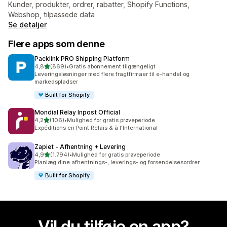
Kunder, produkter, ordrer, rabatter, Shopify Functions,
Webshop, tilpassede data
Se detaljer
Flere apps som denne
Packlink PRO Shipping Platform
ud af 5 stjerner
4,8
(869)
•
Gratis abonnement tilgængeligt
869 anmeldelser i alt
Leveringsløsninger med flere fragtfirmaer til e-handel og
markedspladser
Built for Shopify
Mondial Relay Inpost Official
ud af 5 stjerner
4,2
(106)
•
Mulighed for gratis prøveperiode
106 anmeldelser i alt
Expéditions en Point Relais & à l'International
Zapiet ‑ Afhentning + Levering
ud af 5 stjerner
4,9
(1.794)
•
Mulighed for gratis prøveperiode
1794 anmeldelser i alt
Planlæg dine afhentnings-, leverings- og forsendelsesordrer
Built for Shopify
Vil du tilføje en app?