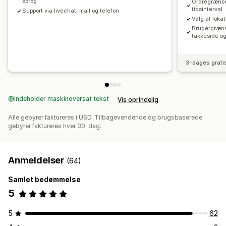
sprog
Ordregrænse
tidsinterval
Support via livechat, mail og telefon
Valg af loka
Brugergrænse
takkeside og
3-dages grati
Indeholder maskinoversat tekst
Vis oprindelig
Alle gebyrer faktureres i USD. Tilbagevendende og brugsbaserede
gebyrer faktureres hver 30. dag.
Anmeldelser
(64)
Samlet bedømmelse
5
5
62