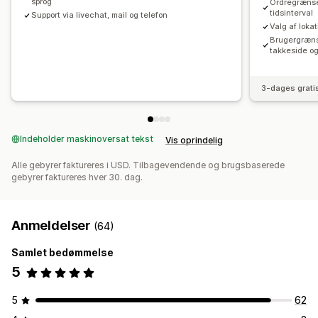
sprog
Ordregrænse
tidsinterval
Support via livechat, mail og telefon
Valg af loka
Brugergrænse
takkeside og
3-dages grati
Indeholder maskinoversat tekst
Vis oprindelig
Alle gebyrer faktureres i USD. Tilbagevendende og brugsbaserede
gebyrer faktureres hver 30. dag.
Anmeldelser
(64)
Samlet bedømmelse
5
5
62