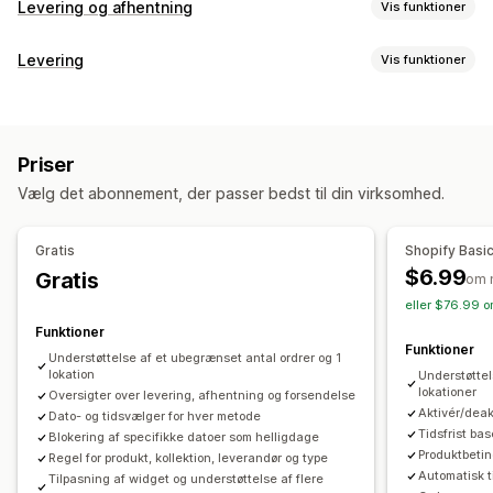
Levering og afhentning
Vis funktioner
Leveringsmuligheder
Levering
Vis funktioner
Datoblokke
Tidsfrister
Datovælger
Dynamiske priser
Labels og emballage
Ordregrænser
Minimumsværdier
Flere lokationer
Adressevalidering
Emballage
Stregkodescanning
Klargøringstider
Ruteplanlægning
Chaufførtildeling
Priser
Leveringsregler
Leveringsdato
Ordresynkronisering
Adressevalidering
Fragtlabels
Tilpassede beskeder
Vælg det abonnement, der passer bedst til din virksomhed.
Flere sprog
Valg af fragtfirma
Leveringspriser
Afhentningsmuligheder
Administration af forsendelser
I butikken
Flere lokationer
Klargøringstider
Datovælger
Gratis
Shopify Basi
Ordresynkronisering
Sporing i realtid
Ordregrænser
Planlægning
Tidsrum
$6.99
Gratis
om 
Brandet sporingsside
Mailnotifikationer
eller $76.99 o
Sporing i realtid
Ordreopdateringer
Leveringsanalyse
Funktioner
SMS-notifikationer
Leveringskort
Mailnotifikationer
Funktioner
Understøttelse af et ubegrænset antal ordrer og 1
Chaufførsporing
Ordresporing
Bevis for levering
lokation
Understøttel
lokationer
Oversigter over levering, afhentning og forsendelse
Sporingssider
Aktivér/deak
Dato- og tidsvælger for hver metode
Tidsfrist ba
Blokering af specifikke datoer som helligdage
Produktbetin
Regel for produkt, kollektion, leverandør og type
Automatisk t
Tilpasning af widget og understøttelse af flere