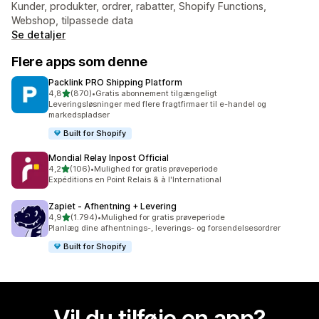
Kunder, produkter, ordrer, rabatter, Shopify Functions,
Webshop, tilpassede data
Se detaljer
Flere apps som denne
Packlink PRO Shipping Platform
ud af 5 stjerner
4,8
(870)
•
Gratis abonnement tilgængeligt
870 anmeldelser i alt
Leveringsløsninger med flere fragtfirmaer til e-handel og
markedspladser
Built for Shopify
Mondial Relay Inpost Official
ud af 5 stjerner
4,2
(106)
•
Mulighed for gratis prøveperiode
106 anmeldelser i alt
Expéditions en Point Relais & à l'International
Zapiet ‑ Afhentning + Levering
ud af 5 stjerner
4,9
(1.794)
•
Mulighed for gratis prøveperiode
1794 anmeldelser i alt
Planlæg dine afhentnings-, leverings- og forsendelsesordrer
Built for Shopify
Vil du tilføje en app?