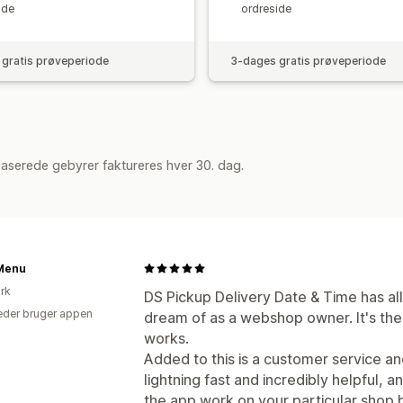
ide
ordreside
gratis prøveperiode
3-dages gratis prøveperiode
aserede gebyrer faktureres hver 30. dag.
Menu
rk
DS Pickup Delivery Date & Time has all
der bruger appen
dream of as a webshop owner. It's the u
works.
Added to this is a customer service an
lightning fast and incredibly helpful, 
the app work on your particular shop by