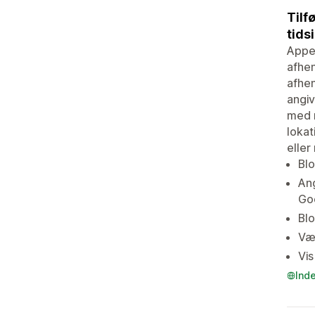
Tilf
tids
Appen
afhen
afhen
angiv
med r
lokat
eller
Blo
Ang
Go
Blo
Væl
Vis
Ind