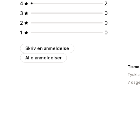
4
2
3
0
2
0
1
0
Skriv en anmeldelse
Alle anmeldelser
Tisme
Tyskl
7 dage