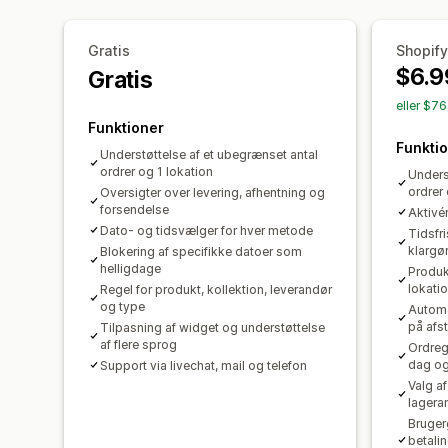
Gratis
Shopify
$6.9
Gratis
eller $7
Funktioner
Funkti
Understøttelse af et ubegrænset antal
ordrer og 1 lokation
Unders
ordrer
Oversigter over levering, afhentning og
forsendelse
Aktivé
Dato- og tidsvælger for hver metode
Tidsfr
klargø
Blokering af specifikke datoer som
helligdage
Produk
lokati
Regel for produkt, kollektion, leverandør
og type
Automat
på afs
Tilpasning af widget og understøttelse
af flere sprog
Ordreg
dag og
Support via livechat, mail og telefon
Valg a
lageran
Bruger
betali