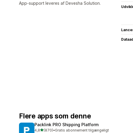
App-support leveres af Devesha Solution.
Udvikl
Lance
Dataa
Flere apps som denne
Packlink PRO Shipping Platform
ud af 5 stjerner
4,8
(870)
•
Gratis abonnement tilgængeligt
870 anmeldelser i alt