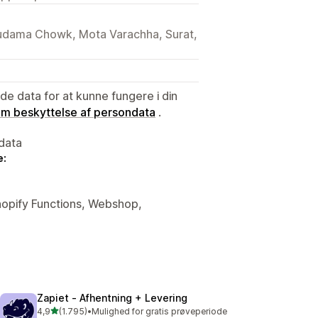
Sudama Chowk, Mota Varachha, Surat,
e data for at kunne fungere i din
 om beskyttelse af persondata
.
data
e:
Shopify Functions, Webshop,
Zapiet ‑ Afhentning + Levering
ud af 5 stjerner
4,9
(1.795)
•
Mulighed for gratis prøveperiode
1795 anmeldelser i alt