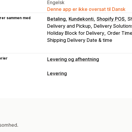
Engelsk
Denne app er ikke oversat til Dansk
rer sammen med
Betaling
Kundekonti
Shopify POS
S
Delivery and Pickup
Delivery Solution
Holiday Block for Delivery
Order Time 
Shipping Delivery Date & time
rier
Levering og afhentning
Leveringsmuligheder
Levering
Datoblokke
Tidsfrister
Datovælger
Labels og emballage
Minimumsværdier
Flere lokationer
K
Adressevalidering
Emballage
Streg
Chaufførtildeling
Adressevalidering
Leveringsdato
Ordresynkronisering
Afhentningsmuligheder
Leveringspriser
I butikken
Flere lokationer
Klargørin
Administration af forsendelser
ksomhed.
Planlægning
Tidsrum
Ordresynkronisering
Sporing i realtid