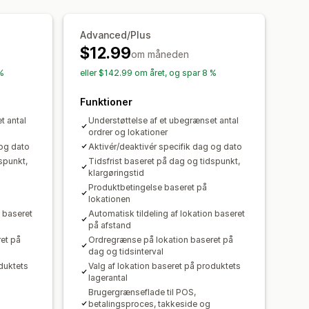
Leveringsanalyse
ilnotifikationer
Chaufførsporing
Advanced/Plus
ringssider
$12.99
om måneden
 %
eller $142.99 om året, og spar 8 %
Funktioner
t antal
Understøttelse af et ubegrænset antal
ordrer og lokationer
 og dato
Aktivér/deaktivér specifik dag og dato
spunkt,
Tidsfrist baseret på dag og tidspunkt,
klargøringstid
Produktbetingelse baseret på
lokationen
n baseret
Automatisk tildeling af lokation baseret
på afstand
et på
Ordregrænse på lokation baseret på
dag og tidsinterval
oduktets
Valg af lokation baseret på produktets
lagerantal
Brugergrænseflade til POS,
betalingsproces, takkeside og