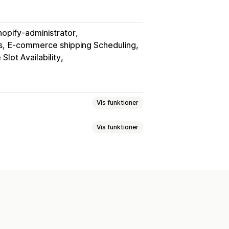
hopify-administrator
s
E-commerce shipping Scheduling
Slot Availability
Vis funktioner
Vis funktioner
Dynamiske priser
Ordregrænser
largøringstider
Ruteplanlægning
kodescanning
Leveringsregler
Fragtlabels
Tilpassede beskeder
Flere sprog
Valg af fragtfirma
gstider
Datovælger
Ordregrænser
Brandet sporingsside