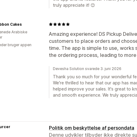
truly appreciate it! 😊
ibbon Cakes
enede Arabiske
Amazing experience! DS Pickup Deliver
er
customers to place orders and choose 
der bruger appen
time. The app is simple to use, works
the ordering process, leading to mor
Devesha Solution svarede 3. juni 2026
Thank you so much for your wonderful f
We're thrilled to hear that our app has m
helped improve your sales. It's great to k
and smooth experience. We truly appreci
urcer
Politik om beskyttelse af persondata
Denne udvikler tilbyder ikke direkte s