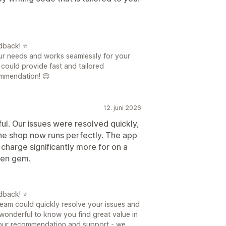
dback! ⭐
your needs and works seamlessly for your
 could provide fast and tailored
ommendation! 😊
12. juni 2026
ul. Our issues were resolved quickly,
he shop now runs perfectly. The app
 charge significantly more for on a
dden gem.
dback! ⭐
team could quickly resolve your issues and
s wonderful to know you find great value in
 your recommendation and support - we