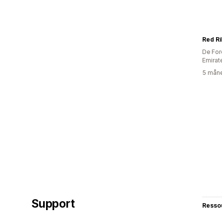
Red R
De For
Emirat
5 måne
Support
Resso