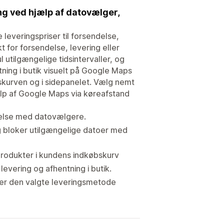
ing ved hjælp af datovælger,
leveringspriser til forsendelse,
kt for forsendelse, levering eller
l utilgængelige tidsintervaller, og
tning i butik visuelt på Google Maps
skurven og i sidepanelet. Vælg nemt
jælp af Google Maps via køreafstand
delse med datovælgere.
 og bloker utilgængelige datoer med
 produkter i kundens indkøbskurv
levering og afhentning i butik.
ller den valgte leveringsmetode