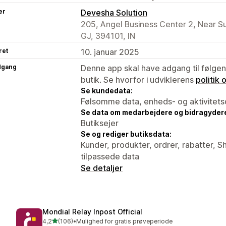
er
Devesha Solution
205, Angel Business Center 2, Near 
GJ, 394101, IN
ret
10. januar 2025
dgang
Denne app skal have adgang til følgend
butik. Se hvorfor i udviklerens
politik
Se kundedata:
Følsomme data, enheds- og aktivitets
Se data om medarbejdere og bidragyder
Butiksejer
Se og rediger butiksdata:
Kunder, produkter, ordrer, rabatter, 
tilpassede data
Se detaljer
Mondial Relay Inpost Official
ud af 5 stjerner
4,2
(106)
•
Mulighed for gratis prøveperiode
106 anmeldelser i alt