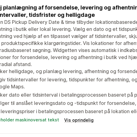
øj planlægning af forsendelse, levering og afhentn
intervaller, tidsfrister og helligdage
 DS Pickup Delivery Date & time tilbyder lokationsbaserede 
tning i butik eller lokal levering. Vælg en dato og et tidspun
tning ved hjælp af en tilpasset vælger af tidsintervaller, skju
 produktspecifikke klargøringstider. Vis lokationer for afhen
adiusbaseret søgning. Widgetten vises automatisk i indkøb
ioner for forsendelse, levering og afhentning i butik ved h
 radial afstand.
ker helligdage, og planlæg levering, afhentning og forsen
iv tidsintervaller for levering, tidspunkter for afhentning,
ogle Maps.
ker dato eller tidsinterval i betalingsprocessen baseret på
ger til anslået leveringsdato og -tidspunkt for forsendelse, 
 leveringspriser i betalingsprocessen baseret på lokation e
eholder maskinoversat tekst
Vis oprindelig