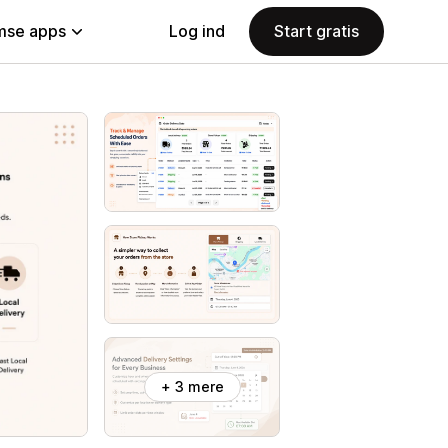
se apps
Log ind
Start gratis
+ 3 mere