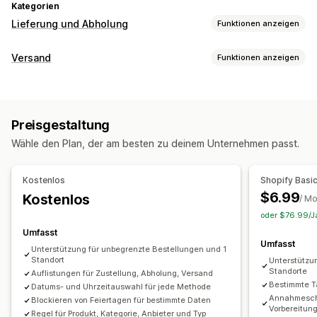
Kategorien
Lieferung und Abholung
Funktionen anzeigen
Zustellungsoptionen
Versand
Funktionen anzeigen
Sperrdaten
Deadlines
Datumsauswahl
Dynamische Tarife
Etiketten und Verpackung
Bestellbeschränkungen
Mindestwerte
Mehrere Standorte
Adressvalidierung
Verpackung
Scannen per Barcode
Vorbereitungszeiten
Routenplanung
Fahrerzuweisung
Preisgestaltung
Versandregeln
Lieferdatum
Bestellsynchronisierung
Adressvalidierung
Versandetiketten
Wähle den Plan, der am besten zu deinem Unternehmen passt.
Mehrere Sprachen
Versanddienstleisterauswahl
Benutzerdefinierte Nachrichten
Versandtarife
Abholoptionen
Kostenlos
Shopify Basi
Verwaltung von Lieferungen
Im Geschäft
Mehrere Standorte
Vorbereitungszeiten
$6.99
Kostenlos
/ M
Bestellsynchronisierung
Tracking in Echtzeit
Datumsauswahl
Bestellbeschränkungen
Planung
oder $76.99/Ja
Tracking-Seite mit Branding
E-Mail-Benachrichtigungen
Zeitfenster
Umfasst
Umfasst
Bestellupdates
Versandanalysen
Unterstützung für unbegrenzte Bestellungen und 1
Tracking in Echtzeit
Standort
Unterstützu
Standorte
Auflistungen für Zustellung, Abholung, Versand
SMS-Benachrichtigungen
Zustellungskarte
Bestimmte T
Datums- und Uhrzeitauswahl für jede Methode
E-Mail-Benachrichtigungen
Fahrer-Tracking
Annahmeschl
Blockieren von Feiertagen für bestimmte Daten
Vorbereitung
Nachverfolgung von Bestellungen
Zustellungsnachweis
Regel für Produkt, Kategorie, Anbieter und Typ