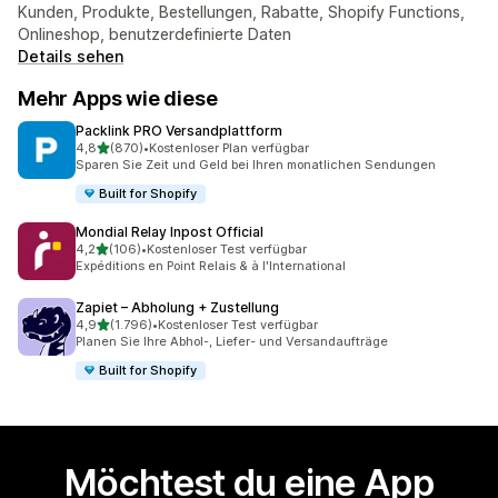
Kunden, Produkte, Bestellungen, Rabatte, Shopify Functions,
Onlineshop, benutzerdefinierte Daten
Details sehen
Mehr Apps wie diese
Packlink PRO Versandplattform
von 5 Sternen
4,8
(870)
•
Kostenloser Plan verfügbar
870 Rezensionen insgesamt
Sparen Sie Zeit und Geld bei Ihren monatlichen Sendungen
Built for Shopify
Mondial Relay Inpost Official
von 5 Sternen
4,2
(106)
•
Kostenloser Test verfügbar
106 Rezensionen insgesamt
Expéditions en Point Relais & à l'International
Zapiet – Abholung + Zustellung
von 5 Sternen
4,9
(1.796)
•
Kostenloser Test verfügbar
1796 Rezensionen insgesamt
Planen Sie Ihre Abhol-, Liefer- und Versandaufträge
Built for Shopify
Möchtest du eine App