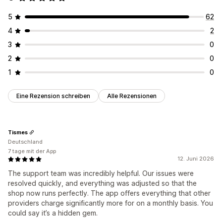
5
62
4
2
3
0
2
0
1
0
Eine Rezension schreiben
Alle Rezensionen
Tismes
Deutschland
7 tage mit der App
12. Juni 2026
The support team was incredibly helpful. Our issues were
resolved quickly, and everything was adjusted so that the
shop now runs perfectly. The app offers everything that other
providers charge significantly more for on a monthly basis. You
could say it’s a hidden gem.