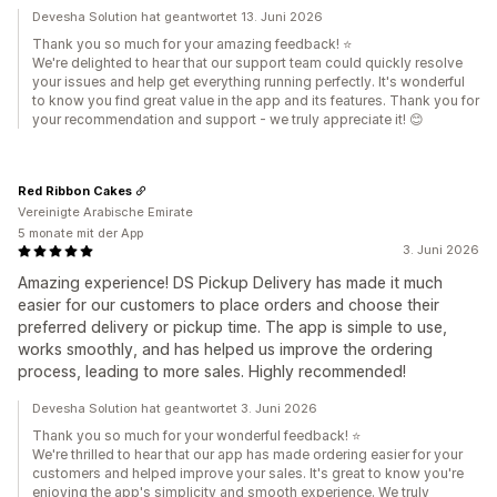
Devesha Solution hat geantwortet 13. Juni 2026
Thank you so much for your amazing feedback! ⭐
We're delighted to hear that our support team could quickly resolve
your issues and help get everything running perfectly. It's wonderful
to know you find great value in the app and its features. Thank you for
your recommendation and support - we truly appreciate it! 😊
Red Ribbon Cakes
Vereinigte Arabische Emirate
5 monate mit der App
3. Juni 2026
Amazing experience! DS Pickup Delivery has made it much
easier for our customers to place orders and choose their
preferred delivery or pickup time. The app is simple to use,
works smoothly, and has helped us improve the ordering
process, leading to more sales. Highly recommended!
Devesha Solution hat geantwortet 3. Juni 2026
Thank you so much for your wonderful feedback! ⭐
We're thrilled to hear that our app has made ordering easier for your
customers and helped improve your sales. It's great to know you're
enjoying the app's simplicity and smooth experience. We truly