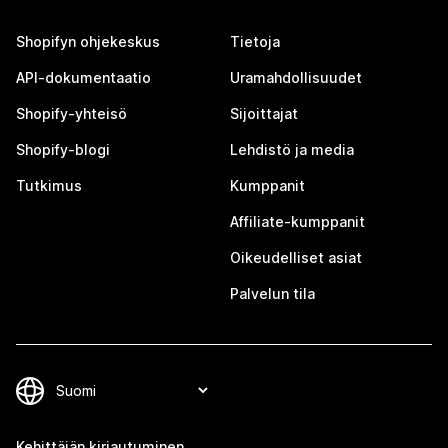
Shopifyn ohjekeskus
Tietoja
API-dokumentaatio
Uramahdollisuudet
Shopify-yhteisö
Sijoittajat
Shopify-blogi
Lehdistö ja media
Tutkimus
Kumppanit
Affiliate-kumppanit
Oikeudelliset asiat
Palvelun tila
Kehittäjän kirjautuminen