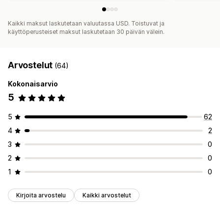
Kaikki maksut laskutetaan valuutassa USD. Toistuvat ja
käyttöperusteiset maksut laskutetaan 30 päivän välein.
Arvostelut
(64)
Kokonaisarvio
5
5
62
4
2
3
0
2
0
1
0
Kirjoita arvostelu
Kaikki arvostelut