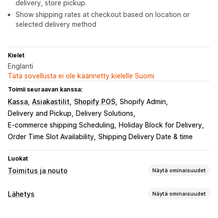
delivery, store pickup.
Show shipping rates at checkout based on location or
selected delivery method
Kielet
Englanti
Tätä sovellusta ei ole käännetty kielelle Suomi
Toimii seuraavan kanssa:
Kassa
Asiakastilit
Shopify POS
Shopify Admin
Delivery and Pickup
Delivery Solutions
E-commerce shipping Scheduling
Holiday Block for Delivery
Order Time Slot Availability
Shipping Delivery Date & time
Luokat
Toimitus ja nouto
Näytä ominaisuudet
Toimitusvaihtoehdot
Lähetys
Näytä ominaisuudet
Päivämäärien esto
Määräajat
Päivämääränvalitsin
Tarrat ja pakkaukset
Dynaamiset hinnat
Tilausrajat
Minimiarvot
Useat sijainnit