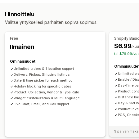
Osoitteen vahvistus
Pakkaukset
Viivakoodien skannaus
Valmistautumisajat
Reitin suunnittelu
Kuskin osoitus
Hinnoittelu
Toimitussäännöt
Toimituspäivä
Tilausten synkronointi
Osoitteen vahvistus
Lähetystarrat
Mukautetut viestit
Valitse yrityksellesi parhaiten sopiva sopimus.
Monikielisyys
Kuljetuspalvelun valinta
Toimitushinnat
Noutovaihtoehdot
Lähetysten hallinnointi
Myymälässä
Useat sijainnit
Valmistautumisajat
Free
Shopify Basi
Tilausten synkronointi
Reaaliaikainen seuranta
Päivämääränvalitsin
Tilausrajat
Ajastaminen
Aikavälit
$6.99
Ilmainen
/ku
Brändätty seurantasivu
Sähköposti-ilmoitukset
tai $76.99/vuo
Reaaliaikainen seuranta
Tilauspäivitykset
Toimitusten analytiikka
Ominaisuudet
Tekstiviesti-ilmoitukset
Toimituskartta
Ominaisuude
Unlimited orders & 1 location support
Sähköposti-ilmoitukset
Kuljettajan seuranta
Unlimited or
Delivery, Pickup, Shipping listings
Tilausten seuranta
Todiste toimituksesta
Seurantasivut
Enable / Dis
Date & time picker for each method
Day-Time bas
Holiday blocking for specific dates
Product cond
Product, Collection, Vendor & Type Rule
Distance bas
Widget customization & Multi language
Day & Slot ba
Live Chat, Email, and Call support
Product inve
POS, Checko
3 päivän maks