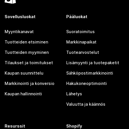
Sovellusluokat
Pääluokat
Myyntikanavat
Suoratoimitus
Tuotteiden etsiminen
Markkinapaikat
Tuotteiden myyminen
Tuotearvostelut
Tilaukset ja toimitukset
Lisämyynti ja tuotepaketit
Kaupan suunnittelu
Sähköpostimarkkinointi
Markkinointi ja konversio
Hakukoneoptimointi
Kaupan hallinnointi
Lähetys
Valuutta ja käännös
Resurssit
Shopify