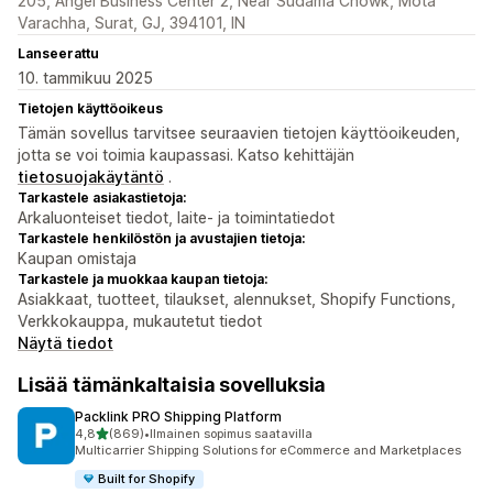
205, Angel Business Center 2, Near Sudama Chowk, Mota
Varachha, Surat, GJ, 394101, IN
Lanseerattu
10. tammikuu 2025
Tietojen käyttöoikeus
Tämän sovellus tarvitsee seuraavien tietojen käyttöoikeuden,
jotta se voi toimia kaupassasi. Katso kehittäjän
tietosuojakäytäntö
.
Tarkastele asiakastietoja:
Arkaluonteiset tiedot, laite- ja toimintatiedot
Tarkastele henkilöstön ja avustajien tietoja:
Kaupan omistaja
Tarkastele ja muokkaa kaupan tietoja:
Asiakkaat, tuotteet, tilaukset, alennukset, Shopify Functions,
Verkkokauppa, mukautetut tiedot
Näytä tiedot
Lisää tämänkaltaisia sovelluksia
Packlink PRO Shipping Platform
/ 5 tähteä
4,8
(869)
•
Ilmainen sopimus saatavilla
869 arvostelua yhteensä
Multicarrier Shipping Solutions for eCommerce and Marketplaces
Built for Shopify