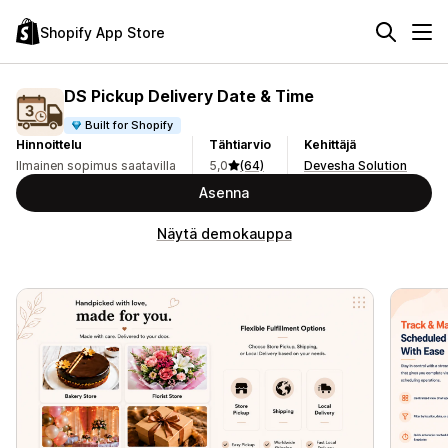
Shopify App Store
DS Pickup Delivery Date & Time
Built for Shopify
Hinnoittelu
Tähtiarvio
Kehittäjä
Ilmainen sopimus saatavilla
5,0
(64)
Devesha Solution
Asenna
Näytä demokauppa