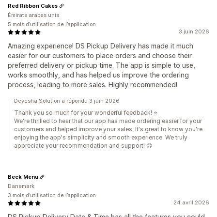
Red Ribbon Cakes
Émirats arabes unis
5 mois d’utilisation de l’application
3 juin 2026
Amazing experience! DS Pickup Delivery has made it much
easier for our customers to place orders and choose their
preferred delivery or pickup time. The app is simple to use,
works smoothly, and has helped us improve the ordering
process, leading to more sales. Highly recommended!
Devesha Solution a répondu 3 juin 2026
Thank you so much for your wonderful feedback! ⭐
We're thrilled to hear that our app has made ordering easier for your
customers and helped improve your sales. It's great to know you're
enjoying the app's simplicity and smooth experience. We truly
appreciate your recommendation and support! 😊
Beck Menu
Danemark
3 mois d’utilisation de l’application
24 avril 2026
DS Pickup Delivery Date & Time has all the features you could