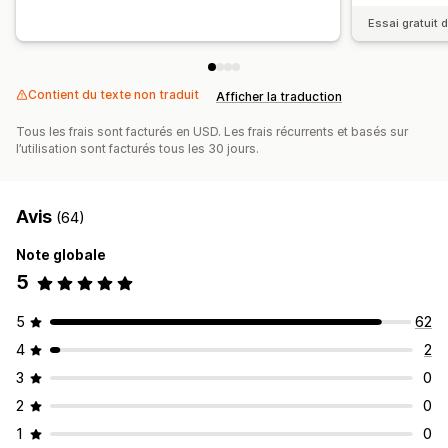
Essai gratuit d
Contient du texte non traduit
Afficher la traduction
Tous les frais sont facturés en USD. Les frais récurrents et basés sur
l’utilisation sont facturés tous les 30 jours.
Avis
(64)
Note globale
5
5
62
4
2
3
0
2
0
1
0