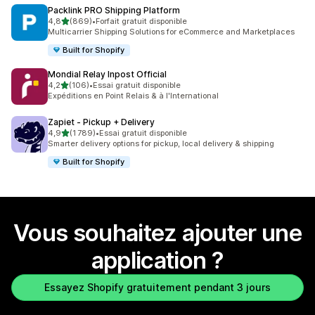
Packlink PRO Shipping Platform
étoile(s) sur 5
4,8
(869)
•
Forfait gratuit disponible
869 avis au total
Multicarrier Shipping Solutions for eCommerce and Marketplaces
Built for Shopify
Mondial Relay Inpost Official
étoile(s) sur 5
4,2
(106)
•
Essai gratuit disponible
106 avis au total
Expéditions en Point Relais & à l'International
Zapiet ‑ Pickup + Delivery
étoile(s) sur 5
4,9
(1 789)
•
Essai gratuit disponible
1789 avis au total
Smarter delivery options for pickup, local delivery & shipping
Built for Shopify
Vous souhaitez ajouter une
application ?
Essayez Shopify gratuitement pendant 3 jours