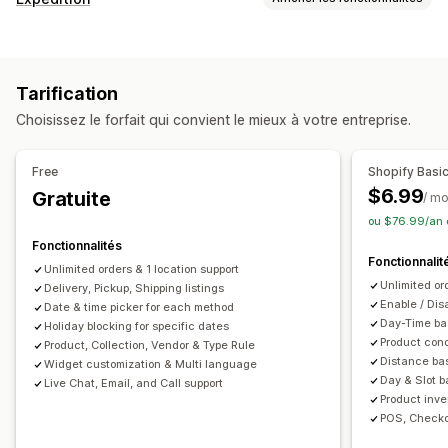
Bloquer des dates
Heures limites
Sélecteur de date
Étiquettes et emballages
Tarifs dynamiques
Limites de commande
Validation de l’adresse
Emballage
Valeurs minimales
Multi-sites
Temps de préparation
Tarification
Lecture de codes-barres
Règles d’expédition
Planification de l’itinéraire
Attribution du conducteur
Choisissez le forfait qui convient le mieux à votre entreprise.
Date de livraison
Synchronisation des commandes
Validation de l’adresse
Étiquettes d’expédition
Multilingue
Sélection du transporteur
Frais d’expédition
Messages personnalisés
Free
Shopify Basi
Gestion des expéditions
Options de retrait
$6.99
Gratuite
/ mo
Synchronisation des commandes
Suivi en temps réel
En magasin
Multi-sites
Temps de préparation
ou $76.99/an 
Page de suivi à l’image de la marque
Sélecteur de date
Limites de commande
Planification
Fonctionnalités
Fonctionnalit
Notifications par e-mail
Mises à jour des commandes
Créneaux horaires
Unlimited orders & 1 location support
Unlimited or
Analyses de données d’expédition
Delivery, Pickup, Shipping listings
Suivi en temps réel
Enable / Dis
Date & time picker for each method
Day-Time bas
Holiday blocking for specific dates
Notifications par SMS
Carte des livraisons
Product cond
Product, Collection, Vendor & Type Rule
Notifications par e-mail
Suivi du conducteur
Distance bas
Widget customization & Multi language
Day & Slot ba
Suivi des commandes
Preuve de livraison
Pages de suivi
Live Chat, Email, and Call support
Product inve
POS, Checko