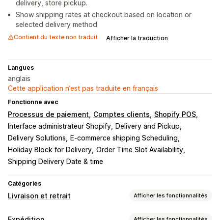
delivery, store pickup.
Show shipping rates at checkout based on location or
selected delivery method
Contient du texte non traduit
Afficher la traduction
Langues
anglais
Cette application n’est pas traduite en français
Fonctionne avec
Processus de paiement
Comptes clients
Shopify POS
Interface administrateur Shopify
Delivery and Pickup
Delivery Solutions
E-commerce shipping Scheduling
Holiday Block for Delivery
Order Time Slot Availability
Shipping Delivery Date & time
Catégories
Livraison et retrait
Afficher les fonctionnalités
Options de livraison
Expédition
Afficher les fonctionnalités