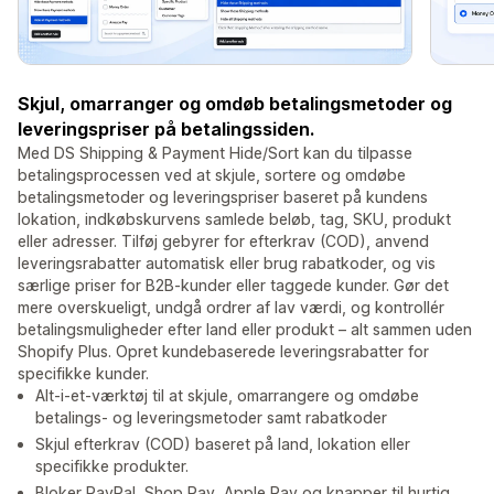
Skjul, omarranger og omdøb betalingsmetoder og
leveringspriser på betalingssiden.
Med DS Shipping & Payment Hide/Sort kan du tilpasse
betalingsprocessen ved at skjule, sortere og omdøbe
betalingsmetoder og leveringspriser baseret på kundens
lokation, indkøbskurvens samlede beløb, tag, SKU, produkt
eller adresser. Tilføj gebyrer for efterkrav (COD), anvend
leveringsrabatter automatisk eller brug rabatkoder, og vis
særlige priser for B2B-kunder eller taggede kunder. Gør det
mere overskueligt, undgå ordrer af lav værdi, og kontrollér
betalingsmuligheder efter land eller produkt – alt sammen uden
Shopify Plus. Opret kundebaserede leveringsrabatter for
specifikke kunder.
Alt-i-et-værktøj til at skjule, omarrangere og omdøbe
betalings- og leveringsmetoder samt rabatkoder
Skjul efterkrav (COD) baseret på land, lokation eller
specifikke produkter.
Bloker PayPal, Shop Pay, Apple Pay og knapper til hurtig