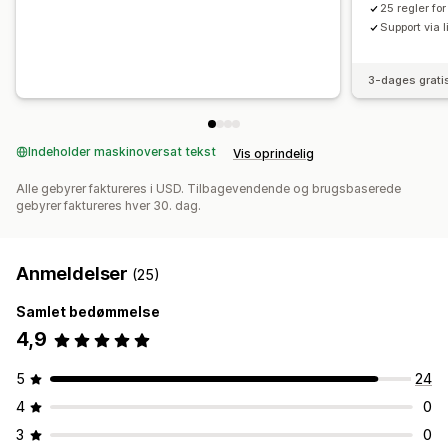
25 regler fo
Support via 
3-dages grati
Indeholder maskinoversat tekst
Vis oprindelig
Alle gebyrer faktureres i USD. Tilbagevendende og brugsbaserede
gebyrer faktureres hver 30. dag.
Anmeldelser
(25)
Samlet bedømmelse
4,9
5
24
4
0
3
0