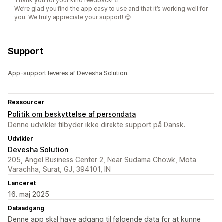
Thank you for your kind feedback! ⭐
We’re glad you find the app easy to use and that it’s working well for
you. We truly appreciate your support! 😊
Support
App-support leveres af Devesha Solution.
Ressourcer
Politik om beskyttelse af persondata
Denne udvikler tilbyder ikke direkte support på Dansk.
Udvikler
Devesha Solution
205, Angel Business Center 2, Near Sudama Chowk, Mota
Varachha, Surat, GJ, 394101, IN
Lanceret
16. maj 2025
Dataadgang
Denne app skal have adgang til følgende data for at kunne