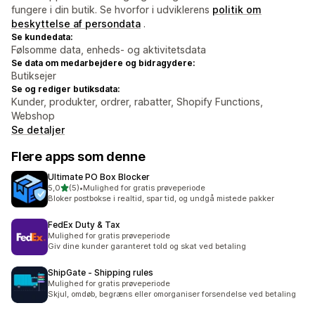
fungere i din butik. Se hvorfor i udviklerens
politik om
beskyttelse af persondata
.
Se kundedata:
Følsomme data, enheds- og aktivitetsdata
Se data om medarbejdere og bidragydere:
Butiksejer
Se og rediger butiksdata:
Kunder, produkter, ordrer, rabatter, Shopify Functions,
Webshop
Se detaljer
Flere apps som denne
Ultimate PO Box Blocker
ud af 5 stjerner
5,0
(5)
•
Mulighed for gratis prøveperiode
5 anmeldelser i alt
Bloker postbokse i realtid, spar tid, og undgå mistede pakker
FedEx Duty & Tax
Mulighed for gratis prøveperiode
Giv dine kunder garanteret told og skat ved betaling
ShipGate ‑ Shipping rules
Mulighed for gratis prøveperiode
Skjul, omdøb, begræns eller omorganiser forsendelse ved betaling