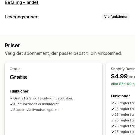
Betaling – andet
Leveringspriser
Vis funktioner
Beregning af pris
Baseret på produkt
Baseret på antal
Priser
Tilpasning
Vælg det abonnement, der passer bedst til din virksomhed.
Leveringsdato
Adressevalidering
Tilpassede regler
Gratis
Shopify Basi
$4.99
Gratis
om 
eller $54.99 o
Funktioner
Funktioner
Gratis for Shopify-udviklingsbutikker.
25 regler fo
Alle funktioner er inkluderet.
25 regler fo
Support via livechat og e-mail.
25 regler fo
25 regler fo
25 regler fo
25 regler fo