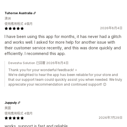
Tuhorse Australia
澳洲
使用應用程式 4個月
2026年8月4日
I have been using this app for months, it has never had a glitch
and works well. I asked for more help for another issue with
their customer service recently, and this was done quickly and
efficiently. I recommend this app.
Devesha Solution 已回覆 2026年8月4日
Thank you for your wonderful feedback! ⭐
We're delighted to hear the app has been reliable for your store and
that our support team could quickly assist you when needed. We truly
appreciate your recommendation and continued support! 😊
Juppuly
美國
使用應用程式 4個月
2026年7月29日
works, support is fast and reliable