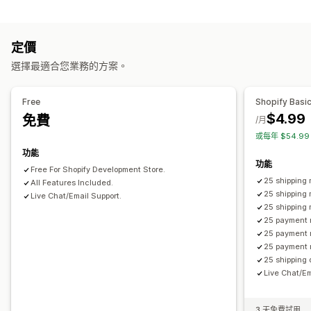
計費
依商品計費
依數量計費
定價
自訂
選擇最適合您業務的方案。
配送日期
地址驗證
自訂規則
Free
Shopify Basi
$4.99
免費
/月
或每年 $54.9
功能
功能
Free For Shopify Development Store.
25 shipping 
All Features Included.
25 shipping 
Live Chat/Email Support.
25 shipping
25 payment 
25 payment 
25 payment 
25 shipping 
Live Chat/Em
3 天免費試用