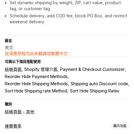
Set dynamic shipping by weight, ZIP, cart value, product
tag, or customer tag
Schedule delivery, add COD fee, block PO Box, and restrict
weekend delivery
語言
英文
這項應用程式尚未翻譯成繁體中文
可與以下項目搭配使用
結帳頁面
Shopify 管理介面
Payment & Checkout Customizer
Reorder Hide Payment Methods
Reorder Hide Shipping Methods
Shipping auto Discount code
Sort Hide Shipping rate Method
Sort Hide Shipping Rates
類別
結帳頁面 - 其他
運費費率
顯示功能