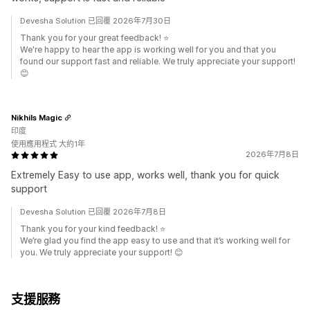
Devesha Solution 已回覆 2026年7月30日
Thank you for your great feedback! ⭐
We're happy to hear the app is working well for you and that you
found our support fast and reliable. We truly appreciate your support!
😊
Nikhils Magic
印度
使用應用程式 大約1年
2026年7月8日
Extremely Easy to use app, works well, thank you for quick
support
Devesha Solution 已回覆 2026年7月8日
Thank you for your kind feedback! ⭐
We’re glad you find the app easy to use and that it’s working well for
you. We truly appreciate your support! 😊
支援服務