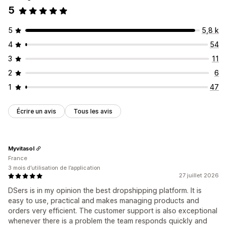
5
5
5,8 k
4
54
3
11
2
6
1
47
Écrire un avis
Tous les avis
Myvitasol
France
3 mois d’utilisation de l’application
27 juillet 2026
DSers is in my opinion the best dropshipping platform. It is
easy to use, practical and makes managing products and
orders very efficient. The customer support is also exceptional
whenever there is a problem the team responds quickly and