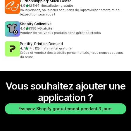
CJdropshipping: Much Faster
étoile(s) sur 5
4,9
(2 544)
•
Installation gratuite
2544 avis au total
Vous vendez, nous nous occupons de l’approvisionnement et de
l’expédition pour vous !
Shopify Collective
étoile(s) sur 5
4,4
(358)
•
Gratuite
358 avis au total
Vendez de nouveaux produits sans gérer de stocks
Printify: Print on Demand
étoile(s) sur 5
4,7
(4 312)
•
Installation gratuite
4312 avis au total
Créez et vendez des produits personnalisés, nous nous occupons
du reste.
Vous souhaitez ajouter une
application ?
Essayez Shopify gratuitement pendant 3 jours