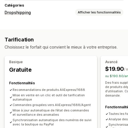
Catégories
Dropshipping
Afficher les fonctionnalités
Les produits que vous pouvez vendre
Vêtements et accessoires
Sacs et bagages
Tarification
Maison et jardin
Santé et beauté
Choisissez le forfait qui convient le mieux à votre entreprise.
Alimentation et boissons
Électronique
Art et loisirs créatifs
Divertissement et médias
Basique
Avancé
Jouets et jeux
Produits pour bébés
Articles de sport
$19.90
Gratuite
/ 
Produits pour animaux
Mobilier
Entreprises et bureaux
ou $190.80/an
Matériel
Automobile
Produits mûrs
Des frais supp
Fonctionnalités
de produits dé
Emplacements d’approvisionnement
Recommandations de produits AliExpress/1688
d’utilisation. 
Afrique du Sud
Mise en vente en un clic et outil de tarification
Allemagne
Arabie saoudite
Argentine
demande.
automatique
Australie
Belgique
Brésil
Canada
Chili
Chine
Colombie
Commandes groupées vers AliExpress/1688/Agent
Fonctionnalit
Corée du Sud
Espagne
France
Irlande
Italie
Japon
Mise à jour automatique de l’état des commandes
Toutes les f
et surveillance des anomalies
Pays-Bas
Portugal
Royaume-Uni
Suisse
Thaïlande
Analyse des 
Synchronisation automatique des numéros de suivi
avec la boutique ou PayPal
Synchronisa
Turquie
Uruguay
États-Unis