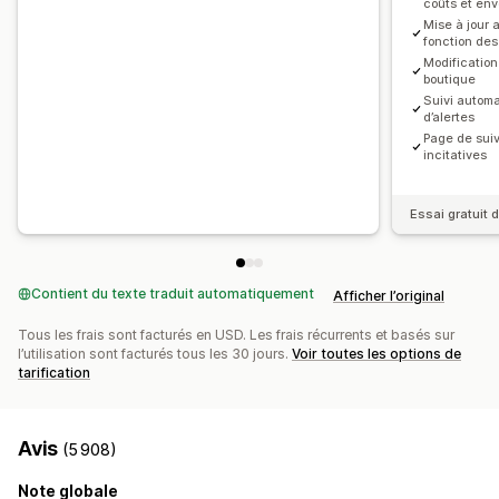
coûts et env
Mise à jour 
fonction des
Modification
boutique
Suivi automa
d’alertes
Page de suiv
incitatives
Essai gratuit d
Contient du texte traduit automatiquement
Afficher l’original
Tous les frais sont facturés en USD. Les frais récurrents et basés sur
l’utilisation sont facturés tous les 30 jours.
Voir toutes les options de
tarification
Avis
(5 908)
Note globale