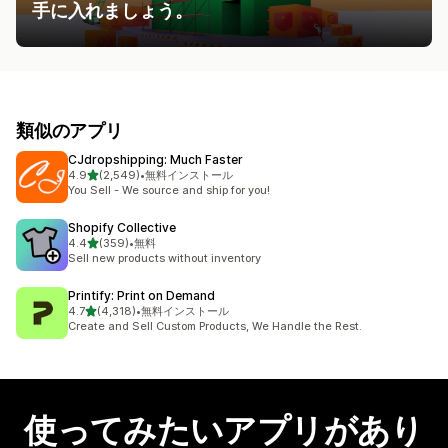
手に入れましょう。
類似のアプリ
CJdropshipping: Much Faster
5つ星中
4.9
(2,549)
•
無料インストール
合計レビュー数：2549件
You Sell - We source and ship for you!
Shopify Collective
5つ星中
4.4
(359)
•
無料
合計レビュー数：359件
Sell new products without inventory
Printify: Print on Demand
5つ星中
4.7
(4,318)
•
無料インストール
合計レビュー数：4318件
Create and Sell Custom Products, We Handle the Rest.
使ってみたいアプリがあり