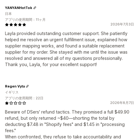
YANYANHotTok
日本
アプリの使用期間：11ヶ月
2026年7月3日
Layla provided outstanding customer support. She patiently
helped me resolve an urgent fulfillment issue, explained how
supplier mapping works, and found a suitable replacement
supplier for my order. She stayed with me until the issue was
resolved and answered all of my questions professionally.
Thank you, Layla, for your excellent support!
Regen Vyta
イギリス
アプリの使用期間：22日
2026年8月7日
Beware of DSers' refund tactics. They promised a full $49.90
refund, but only returned ~$40—shorting the total by
deducting $7.48 in "Shopify fees" and $1.45 in "processing
fees."
When confronted, they refuse to take accountability and