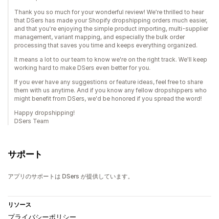
Thank you so much for your wonderful review! We're thrilled to hear
that DSers has made your Shopify dropshipping orders much easier,
and that you're enjoying the simple product importing, multi-supplier
management, variant mapping, and especially the bulk order
processing that saves you time and keeps everything organized.
It means a lot to our team to know we're on the right track. We'll keep
working hard to make DSers even better for you.
If you ever have any suggestions or feature ideas, feel free to share
them with us anytime. And if you know any fellow dropshippers who
might benefit from DSers, we'd be honored if you spread the word!
Happy dropshipping!
DSers Team
サポート
アプリのサポートは DSers が提供しています。
リソース
プライバシーポリシー