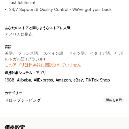
fast fulfillment
24/7 Support & Quality Control - We've got your back
あなたのストアと同じようなストアに人気
アメリカに拠点
言語
英語、 フランス語、 スペイン語、 ドイツ語、 イタリア語、と ポ
ルトガル語 (ブラジル)
このアプリは日本語に翻訳されていません
連携対象システム・アプリ
1688
Alibaba
AliExpress
Amazon
eBay
TikTok Shop
カテゴリー
ドロップシッピング
機能を表示
販売可能な商品
衣料品・アクセサリー
バッグ・スーツケース
価格設定
インテリア・園芸品
健康・美容
食料品・飲料
電化製品