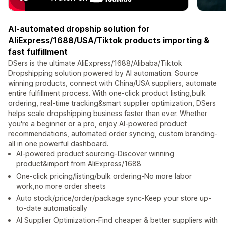
AI-automated dropship solution for
AliExpress/1688/USA/Tiktok products importing &
fast fulfillment
DSers is the ultimate AliExpress/1688/Alibaba/Tiktok
Dropshipping solution powered by AI automation. Source
winning products, connect with China/USA suppliers, automate
entire fulfillment process. With one-click product listing,bulk
ordering, real-time tracking&smart supplier optimization, DSers
helps scale dropshipping business faster than ever. Whether
you're a beginner or a pro, enjoy AI-powered product
recommendations, automated order syncing, custom branding-
all in one powerful dashboard.
AI-powered product sourcing-Discover winning
product&import from AliExpress/1688
One-click pricing/listing/bulk ordering-No more labor
work,no more order sheets
Auto stock/price/order/package sync-Keep your store up-
to-date automatically
AI Supplier Optimization-Find cheaper & better suppliers with