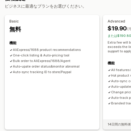
ビジネスに最適なプランをお選びください。
アート・クラフト
エンターテイメント・メディア
おもちゃ・ゲーム
ベビー用品
スポーツ用品
ペット用品
家具
Basic
Advanced
ビジネス・事務用品
ハードウェア
自動車関連
成熟商品
$19.90
無料
/
調達ロケーション
または$190.8
アイルランド
アメリカ合衆国
アルゼンチン
イギリス
Extra fee will
機能
exceeds the li
イタリア
ウルグアイ
オランダ
オーストラリア
カナダ
AliExpress/1688 product recommendations
support to appl
コロンビア
One-click listing & Auto-pricing tool
サウジアラビア
スイス
スペイン
タイ
チリ
Bulk order to AliExpress/1688/Agent
トルコ
ドイツ
フランス
ブラジル
ベルギー
ポルトガル
機能
中国
Auto-upate order status&monitor abnormal
All features
南アフリカ
日本
韓国
Auto-sync tracking ID to store/Paypal
Hot product 
Auto-sync c
Auto-update 
Change prici
Auto-track 
Branded tra
14日間の無料