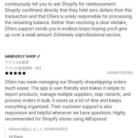
continuously tell you to ask Shopify for reimbursement.
Shopify confirmed directly that they held zero dollars from this
transaction and that DSers is solely responsible for processing
the remaining balance. Rather than resolving a clear mistake,
DSers support sends you in endless loops hoping you'll give
up over a small amount. Extremely unprofessional service.
HAIRSOFLY SHOP
アメリカ合衆国
アプリの使用期間：9日
2026年7月29日
DSers has made managing our Shopify dropshipping orders
much easier. The app is user-friendly and makes it simple to
import products, manage multiple suppliers, map variants, and
process orders in bulk. It saves us a lot of time and keeps
everything organized. Their customer support is also
responsive and helpful whenever we have questions. Highly
recommended for Shopify stores using AliExpress!
DSersが返信しました 2026年8月5日
Hi there,