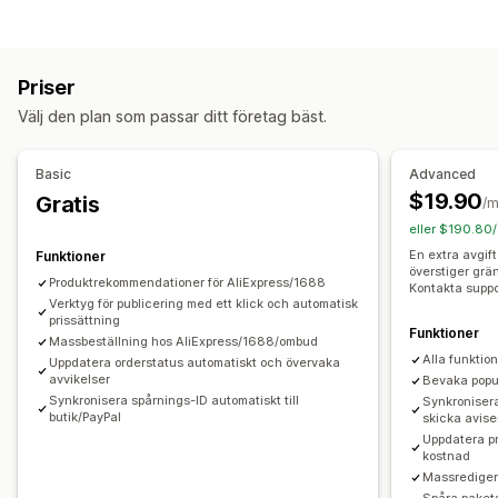
Vilka produkter du kan köpa in
Kläder och accessoarer
Väskor och bagage
Priser
Hem och trädgård
Hälsa och skönhet
Mat och dryck
Välj den plan som passar ditt företag bäst.
Elektronik
Konst och hantverk
Underhållning och media
Leksaker och spel
Babyprodukter
Sportprodukter
Basic
Advanced
Husdjursprodukter
Möbler
$19.90
Gratis
/
Företags- och kontorsprodukter
Maskinvara
Bilprodukter
eller $190.80/
Vuxenprodukter
En extra avgif
Funktioner
överstiger gr
Inköpsställen
Produktrekommendationer för AliExpress/1688
Kontakta suppo
Argentina
Verktyg för publicering med ett klick och automatisk
Australien
Belgien
Brasilien
Chile
Colombia
prissättning
Frankrike
Irland
Italien
Japan
Kanada
Kina
Funktioner
Massbeställning hos AliExpress/1688/ombud
Alla funktio
Nederländerna
Portugal
Saudiarabien
Schweiz
Spanien
Uppdatera orderstatus automatiskt och övervaka
avvikelser
Bevaka popul
Storbritannien
Sydafrika
Sydkorea
Thailand
Turkiet
Synkronisera spårnings-ID automatiskt till
Synkroniser
butik/PayPal
skicka avise
Tyskland
USA
Uruguay
Uppdatera pr
kostnad
Massredigera