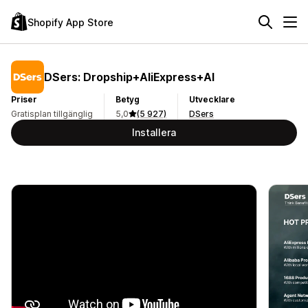
Shopify App Store
DSers: Dropship+AliExpress+AI
Priser
Betyg
Utvecklare
Gratisplan tillgänglig
5,0
(5 927)
DSers
Installera