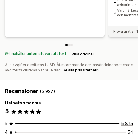
Spåra paket
aviseringar
Varumärkesa
och merförsä
Prova gratis i
Innehåller automatöversatt text
Visa original
Alla avgifter debiteras i USD. Återkommande och användningsbaserade
avgifter faktureras var 30:e dag.
Se alla prisalternativ
Recensioner
(5 927)
Helhetsomdöme
5
5
5,8 tn
4
54