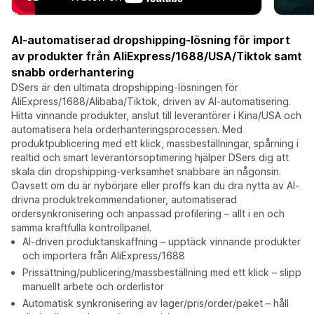
AI-automatiserad dropshipping-lösning för import
av produkter från AliExpress/1688/USA/Tiktok samt
snabb orderhantering
DSers är den ultimata dropshipping-lösningen för
AliExpress/1688/Alibaba/Tiktok, driven av AI-automatisering.
Hitta vinnande produkter, anslut till leverantörer i Kina/USA och
automatisera hela orderhanteringsprocessen. Med
produktpublicering med ett klick, massbeställningar, spårning i
realtid och smart leverantörsoptimering hjälper DSers dig att
skala din dropshipping-verksamhet snabbare än någonsin.
Oavsett om du är nybörjare eller proffs kan du dra nytta av AI-
drivna produktrekommendationer, automatiserad
ordersynkronisering och anpassad profilering – allt i en och
samma kraftfulla kontrollpanel.
AI-driven produktanskaffning – upptäck vinnande produkter
och importera från AliExpress/1688
Prissättning/publicering/massbeställning med ett klick – slipp
manuellt arbete och orderlistor
Automatisk synkronisering av lager/pris/order/paket – håll