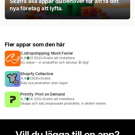
Skaffa alla appar du behöver för att få ditt
nya företag att lyfta.
Fler appar som den här
CJdropshipping: Much Faster
av 5 stjärnor
4,9
(2 552)
•
Gratis att installera
2552 recensioner totalt
Du säljer – vi anskaffar och skickar åt dig!
Shopify Collective
av 5 stjärnor
4,4
(359)
•
Gratis
359 recensioner totalt
Sälj nya produkter utan lager
Printify: Print on Demand
av 5 stjärnor
4,7
(4 322)
•
Gratis att installera
4322 recensioner totalt
Skapa och sälj anpassade produkter, vi sköter resten.
Vill du lägga till en app?